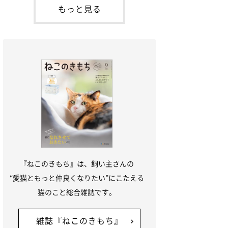
本名：ドミトリー・ドンスコイ）。ドンち
もっと見る
ゃんは、保護猫でした。ドンちゃんが見つ
かったのは、飼い主さんの姉の勤め先の敷
地内でした。ゴミ袋に入れられている
『ねこのきもち』は、飼い主さんの
“愛猫ともっと仲良くなりたい”にこたえる
猫のこと総合雑誌です。
雑誌『ねこのきもち』