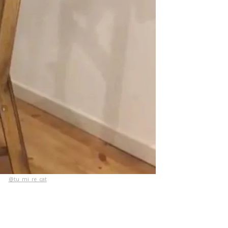
@tu_mi_re_cat