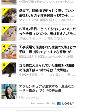
と“姉妹”のような関係に
公園の花壇で動けなくなっていた小さな子
猫。家族に迎えられてから6年、先住猫と
炎天下、駐輪場で弱々しく鳴いていた
の間には深い絆が育まれていました。保護
当時のティダちゃん。
生後1カ月の子猫を保護→1才の今、筋
@muumuu62197189紹介するのは、
肉質でツンデレなコに成長
マンションの駐輪場で弱々しく鳴いてい
X（旧Twitter）ユーザー
た、生後1カ月ほどの子猫。家族に迎えら
@muumuu62197189さんの愛猫・ティダ
お迎え2日目、とっても“おしゃべり”だ
れてから1年、体も行動も大きく成長しま
ちゃん（取材時6才）の成長記録です。こ
した。炎天下の駐輪場で鳴いていた小さな
った子猫→1才の今、夜は甘えん坊モー
ちらは、生後3カ月ごろのティダちゃん。
子猫保護当時のモモちゃん。@Kingponzu
ドになるコに成長！
お迎え2日目、ケージ越しに“おしゃべ
飼い主さんが出会ったのは、夜から大雨に
紹介するのは、X（旧Twitter）ユーザー
り”する姿を見せていた子猫。1才になった
なると予報されていた日の夕方でした。花
@Kingponzuさんの愛猫・モモちゃん（取
工事現場で保護された生後2カ月ほどの
今も見せる愛らしい姿にキュンとします。
壇で動けずにいた子猫保護したばかりのテ
材時1才）の成長記録です。こちらは、モ
お迎え2日目、ケージ越しに何かを伝える
子猫 帰り際の“まっすぐな視線”が忘
ィダちゃん。@muumuu62197189飼い主
モちゃんが生後1カ月ごろに撮影された一
ももちゃん“おしゃべり”なももちゃん。
れられず、家族の一員に
家族に迎える予定はなかった小さな子猫。
さんは、公園の
枚。飼い主さんの自宅マンションの駐輪場
@poocoonyan紹介するのは、Instagram
帰り際に見せた姿が、飼い主さんの心に残
で鳴いていたところを保護された当時の姿
ユーザー@poocoonyanさんの愛猫・もも
ゴミ袋に入れられていた生後2〜3週齢
りました。保護当時の夏目ちゃん。
です。子猫時代のモモちゃん。
ちゃん（取材時1才／マンチカン）です。
@shibainu_rintaro紹介するのは、
の保護子猫→6才の今は「大黒柱」
@Kingponzuその日は気温が35℃を
こちらの動画は、ももちゃんが生後2カ月
Instagramユーザー@shibainu_rintaroさ
に！ 美しい黒猫に成長した姿にグッ
生後2〜3週齢ごろに、ゴミ袋の中で見つか
を過ぎたころ、お迎え2日目に撮影された
んの愛猫・夏目（なつめ）ちゃん（取材時
った小さな命。ミルクから育てられたその
とくる
もの。新しい環境にゆっくり慣れてもらう
3才）。工事現場で親猫とはぐれたとみら
子猫は今、家族に欠かせない存在へと成長
アクセンチュアが追求する「最適なユ
ため、当時はケージの中で過ごしていまし
れ、保護された当時は生後2カ月ほどだっ
しました。ゴミ袋の中で見つかった、ミニ
ーザー接点」づくりの舞台裏
た。鳴いてアピールするももち
たといいます。新しい飼い主を探すつもり
モグラのような子猫よちよち歩きをしてい
が……保護されてケージに入っている夏目
たころの、生後2〜3週齢ごろのドンちゃ
PR(アクセンチュア)
ちゃん。@shibainu_rintaro夏目ちゃんを
ん。@doddou_1今回紹介するのは、
Recommended by
保護したのは、以前、飼い主さんの愛猫・
X（旧Twitter）ユーザー@doddou_1さん
ちくわく
の愛猫・ドンちゃん（取材時、推定6才／