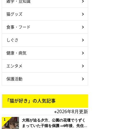
雑学・豆知識
猫グッズ
食事・フード
しぐさ
健康・病気
エンタメ
保護活動
「猫が好き」の人気記事
※2026年8月更新
大雨が迫る夕方、公園の花壇でうずく
まっていた子猫を保護→6年後、先住猫