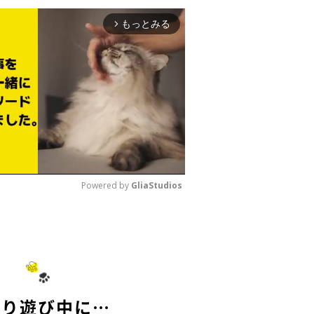
もっとみる
arrow_forward_ios
Powered by 
GliaStudios
M
u
t
e
とり遊び中に…