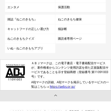
エンタメ
保護活動
雑誌『ねこのきもち』
ねこのきもち健保
キャットフードの正しい選び方
猫診断
ねこのきもちクイズ
購読者専用ページ
いぬ・ねこのきもちアプリ
ＡＢＪマークは、この電子書店・電子書籍配信サービス
が、著作権者からコンテンツ使用許諾を得た正規版配信サ
ービスであることを示す登録商標（登録番号 第11091003
号）です。
ABJマークの詳細、ABJマークを掲示しているサービスの一
覧はこちら→
https://aebs.or.jp/