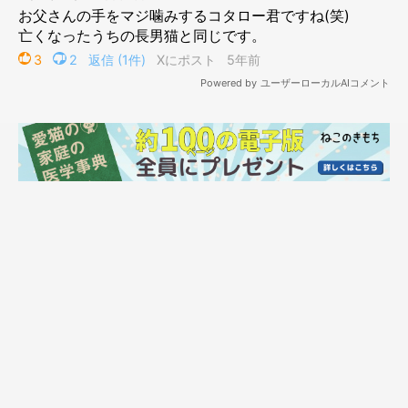
@DAYS31612434
ふみふみ…ふみふみ
じゃりじゃり…じゃりじゃり
コタローくん、スコップを使っている飼い主さんを邪魔しちゃい
ました（笑）