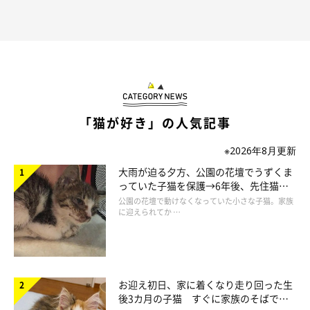
楽しそうに邪魔しちゃう♪
「猫が好き」の人気記事
※2026年8月更新
大雨が迫る夕方、公園の花壇でうずくま
っていた子猫を保護→6年後、先住猫
と“姉妹”のような関係に
公園の花壇で動けなくなっていた小さな子猫。家族
に迎えられてか …
お迎え初日、家に着くなり走り回った生
後3カ月の子猫 すぐに家族のそばで落