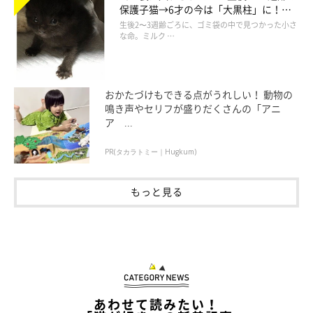
保護子猫→6才の今は「大黒柱」に！
美しい黒猫に成長した姿にグッとくる
生後2〜3週齢ごろに、ゴミ袋の中で見つかった小さ
な命。ミルク …
土入れ作業になると毎回邪魔をするコタロー😑
作業が進まない😓
pic.twitter.com/nrH7JHOWga
おかたづけもできる点がうれしい！ 動物の
— キジトラ・コタローのウキウキDAYS!!
鳴き声やセリフが盛りだくさんの「アニ
(@DAYS31612434)
May 19, 2020
ア ...
PR(タカラトミー｜Hugkum)
参照／Twitter（
@DAYS31612434
）
もっと見る
文／二宮ねこむ
あわせて読みたい！