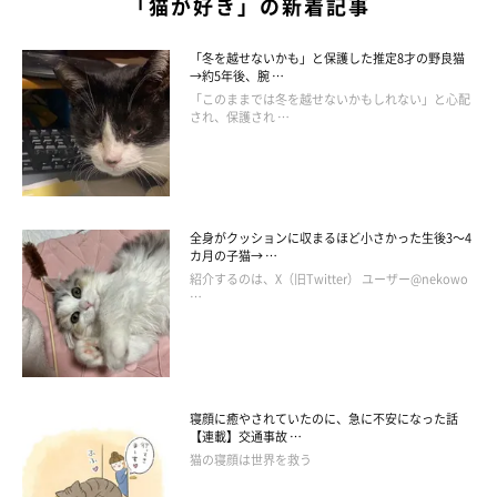
「猫が好き」の新着記事
「冬を越せないかも」と保護した推定8才の野良猫
→約5年後、腕 …
「このままでは冬を越せないかもしれない」と心配
され、保護され …
全身がクッションに収まるほど小さかった生後3～4
カ月の子猫→ …
紹介するのは、X（旧Twitter） ユーザー@nekowo
…
寝顔に癒やされていたのに、急に不安になった話
【連載】交通事故 …
猫の寝顔は世界を救う