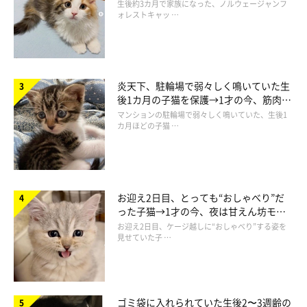
ち着く姿に「迎えてよかった」
生後約3カ月で家族になった、ノルウェージャンフ
@DAYS31612434
ォレストキャッ …
えいえい！
土とスコップが気になって仕方ないのかな？ 手が汚れてもなん
炎天下、駐輪場で弱々しく鳴いていた生
後1カ月の子猫を保護→1才の今、筋肉質
のその。楽しそうに飼い主さんのお仕事の邪魔をするコタローく
でツンデレなコに成長
マンションの駐輪場で弱々しく鳴いていた、生後1
んでした。
カ月ほどの子猫 …
こちらの動画には、Twitterユーザーさんから
「可愛いすぎる」
「お手伝いしてあげてるのかな？」「猫って本当に好奇心旺盛で
お迎え2日目、とっても“おしゃべり”だ
すよね」「可愛すぎて仕事になりませんね（笑）」
といったコメ
った子猫→1才の今、夜は甘えん坊モー
ントが寄せられています。
ドになるコに成長！
お迎え2日目、ケージ越しに“おしゃべり”する姿を
見せていた子 …
作業の邪魔する「現場監督」の姿は、ぜひ動画をチェックしてみ
てくださいね！
ゴミ袋に入れられていた生後2〜3週齢の