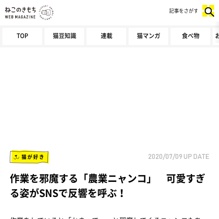
記事をさがす
TOP
猫豆知識
連載
猫マンガ
食べ物
猫が好き
2020/07/09
UP DATE
作業を邪魔する「農業ニャンコ」 可愛すぎ
る姿がSNSで反響を呼ぶ！