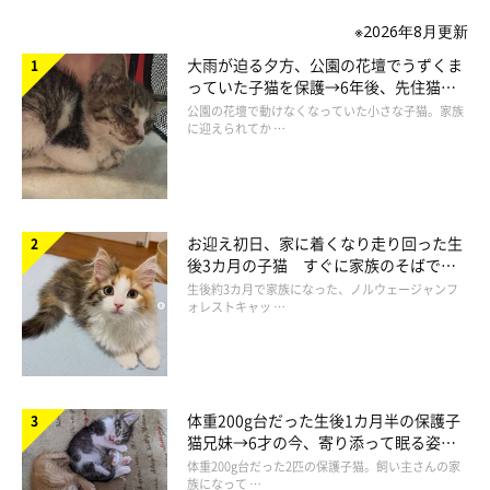
※2026年8月更新
大雨が迫る夕方、公園の花壇でうずくま
っていた子猫を保護→6年後、先住猫
と“姉妹”のような関係に
公園の花壇で動けなくなっていた小さな子猫。家族
に迎えられてか …
お迎え初日、家に着くなり走り回った生
後3カ月の子猫 すぐに家族のそばで落
ち着く姿に「迎えてよかった」
生後約3カ月で家族になった、ノルウェージャンフ
ォレストキャッ …
体重200g台だった生後1カ月半の保護子
猫兄妹→6才の今、寄り添って眠る姿に
ほっこり！
体重200g台だった2匹の保護子猫。飼い主さんの家
族になって …