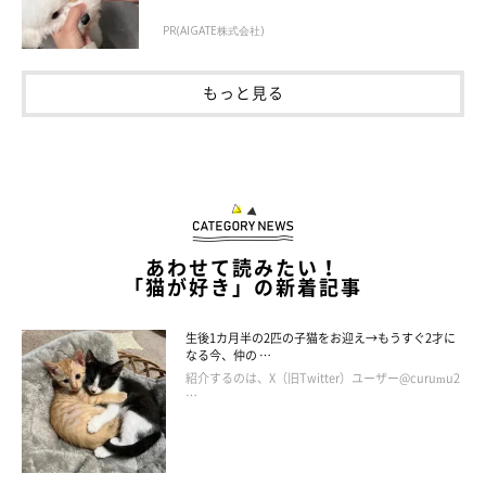
PR(AIGATE株式会社)
もっと見る
あわせて読みたい！
「猫が好き」の新着記事
生後1カ月半の2匹の子猫をお迎え→もうすぐ2才に
なる今、仲の …
紹介するのは、X（旧Twitter）ユーザー@curumu2
…