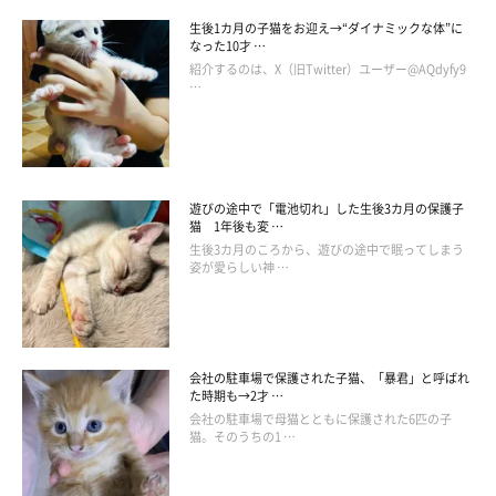
生後1カ月の子猫をお迎え→“ダイナミックな体”に
なった10才 …
紹介するのは、X（旧Twitter）ユーザー@AQdyfy9
…
遊びの途中で「電池切れ」した生後3カ月の保護子
猫 1年後も変 …
生後3カ月のころから、遊びの途中で眠ってしまう
姿が愛らしい神 …
会社の駐車場で保護された子猫、「暴君」と呼ばれ
た時期も→2才 …
会社の駐車場で母猫とともに保護された6匹の子
猫。そのうちの1 …