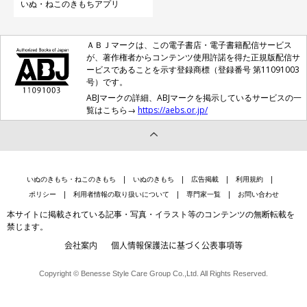
いぬ・ねこのきもちアプリ
ＡＢＪマークは、この電子書店・電子書籍配信サービス
が、著作権者からコンテンツ使用許諾を得た正規版配信サ
ービスであることを示す登録商標（登録番号 第11091003
号）です。
ABJマークの詳細、ABJマークを掲示しているサービスの一
覧はこちら→
https://aebs.or.jp/
いぬのきもち・ねこのきもち
いぬのきもち
広告掲載
利用規約
ポリシー
利用者情報の取り扱いについて
専門家一覧
お問い合わせ
本サイトに掲載されている記事・写真・イラスト等のコンテンツの無断転載を
禁じます。
会社案内
個人情報保護法に基づく公表事項等
Copyright © Benesse Style Care Group Co.,Ltd. All Rights Reserved.