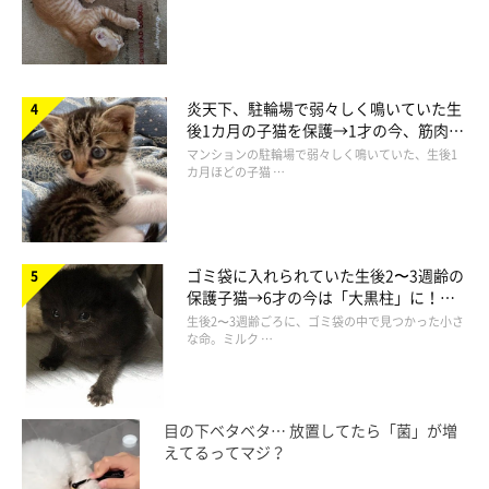
炎天下、駐輪場で弱々しく鳴いていた生
後1カ月の子猫を保護→1才の今、筋肉質
でツンデレなコに成長
マンションの駐輪場で弱々しく鳴いていた、生後1
カ月ほどの子猫 …
ゴミ袋に入れられていた生後2〜3週齢の
保護子猫→6才の今は「大黒柱」に！
美しい黒猫に成長した姿にグッとくる
生後2〜3週齢ごろに、ゴミ袋の中で見つかった小さ
な命。ミルク …
目の下ベタベタ… 放置してたら「菌」が増
えてるってマジ？