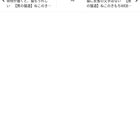
荷物が届くと、猫もうれし
猫に反省の文字はない 【男
い 【男の猫道】ねこのきも
の猫道】ねこのきもちWEB
ちWEB MAGAZINE限定話
MAGAZINE限定話 vol.49
vol.47