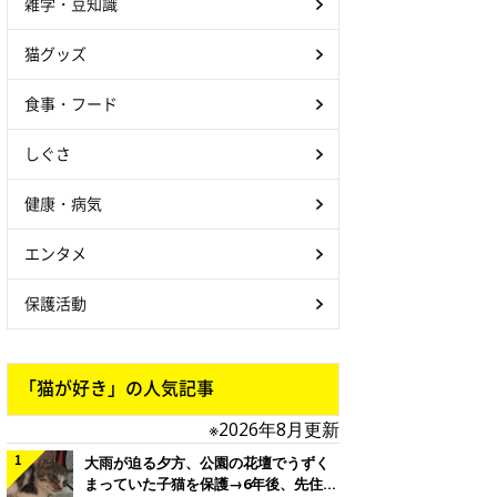
雑学・豆知識
猫グッズ
食事・フード
しぐさ
健康・病気
エンタメ
保護活動
「猫が好き」の人気記事
※2026年8月更新
大雨が迫る夕方、公園の花壇でうずく
まっていた子猫を保護→6年後、先住猫