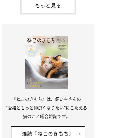
本名：ドミトリー・ドンスコイ）。ドンち
もっと見る
ゃんは、保護猫でした。ドンちゃんが見つ
かったのは、飼い主さんの姉の勤め先の敷
地内でした。ゴミ袋に入れられている
『ねこのきもち』は、飼い主さんの
“愛猫ともっと仲良くなりたい”にこたえる
猫のこと総合雑誌です。
雑誌『ねこのきもち』