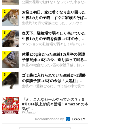
と“姉妹”のような関係に
公園の花壇で動けなくなっていた小さな子
猫。家族に迎えられてから6年、先住猫と
お迎え初日、家に着くなり走り回った
の間には深い絆が育まれていました。保護
当時のティダちゃん。
生後3カ月の子猫 すぐに家族のそばで
@muumuu62197189紹介するのは、
落ち着く姿に「迎えてよかった」
生後約3カ月で家族になった、ノルウェー
X（旧Twitter）ユーザー
ジャンフォレストキャットの子猫。お迎え
@muumuu62197189さんの愛猫・ティダ
炎天下、駐輪場で弱々しく鳴いていた
翌日には、すでに家でくつろぐ様子を見せ
ちゃん（取材時6才）の成長記録です。こ
ていました。お迎え翌日、ベッドでうとう
生後1カ月の子猫を保護→1才の今、筋
ちらは、生後3カ月ごろのティダちゃん。
とするむうちゃんお迎え翌日のむうちゃ
肉質でツンデレなコに成長
マンションの駐輪場で弱々しく鳴いてい
飼い主さんが出会ったのは、夜から大雨に
ん。@umimugi0304紹介するのは、
た、生後1カ月ほどの子猫。家族に迎えら
なると予報されていた日の夕方でした。花
Instagramユーザー@umimugi0304さんの
体重200g台だった生後1カ月半の保護
れてから1年、体も行動も大きく成長しま
壇で動けずにいた子猫保護したばかりのテ
愛猫・むうちゃん（撮影時、生後約3カ月
した。炎天下の駐輪場で鳴いていた小さな
子猫兄妹→6才の今、寄り添って眠る姿
ィダちゃん。@muumuu62197189飼い主
／ノルウェージャンフォレストキャッ
子猫保護当時のモモちゃん。@Kingponzu
にほっこり！
体重200g台だった2匹の保護子猫。飼い主
さんは、公園の
ト）。こちらは、お迎え翌日に撮影された
紹介するのは、X（旧Twitter）ユーザー
さんの家族になってから6年、ともに成長
一枚。ゴハンをお腹いっぱい食べたむうち
@Kingponzuさんの愛猫・モモちゃん（取
ゴミ袋に入れられていた生後2〜3週齢
するなかで、2匹の関係にも少しずつ変化
ゃんは眠くなり、飼い主さん夫婦のベッド
材時1才）の成長記録です。こちらは、モ
が見られました。家族になったばかりの小
の保護子猫→6才の今は「大黒柱」
でうとうとし始めたのだとか。飼い主さ
モちゃんが生後1カ月ごろに撮影された一
さな兄妹猫（写真上から）妹猫・てんちゃ
に！ 美しい黒猫に成長した姿にグッ
生後2〜3週齢ごろに、ゴミ袋の中で見つか
枚。飼い主さんの自宅マンションの駐輪場
ん、兄猫・ラムくん。@ten_ramu紹介す
った小さな命。ミルクから育てられたその
とくる
で鳴いていたところを保護された当時の姿
るのは、X（旧Twitter）ユーザー
子猫は今、家族に欠かせない存在へと成長
「え、こんなセールやってたの？」8
です。子猫時代のモモちゃん。
@ten_ramuさんの愛猫・ラムくんとてん
しました。ゴミ袋の中で見つかった、ミニ
0％OFF以上が続々登場！Amazonの本
@Kingponzuその日は気温が35℃を
ちゃん（ともに取材時6才）の成長記録で
モグラのような子猫よちよち歩きをしてい
気が...
す。この写真は、お迎えして間もない生後
たころの、生後2〜3週齢ごろのドンちゃ
PR(Amazon)
1カ月半ごろの2匹。当時、ラムくんは260
ん。@doddou_1今回紹介するのは、
Recommended by
グラム、てんちゃんは209グラムと、どち
X（旧Twitter）ユーザー@doddou_1さん
らもとても小さな体でした。2匹
の愛猫・ドンちゃん（取材時、推定6才／