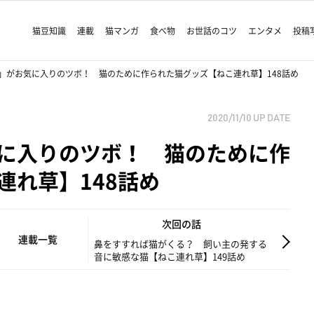
猫豆知識
連載
猫マンガ
食べ物
お世話のコツ
エンタメ
投稿
」がお気に入りのツボ！ 猫のために作られた猫グッズ【ねこ連れ草】148話め
2020/11/10
UP DATE
に入りのツボ！ 猫のために作
連れ草】148話め
次回の話
連載一覧
鼻をすすれば猫がくる？ 飼い主の発する
音に敏感な猫【ねこ連れ草】149話め