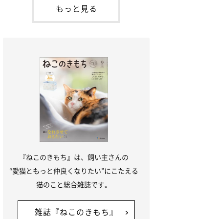
本名：ドミトリー・ドンスコイ）。ドンち
もっと見る
ゃんは、保護猫でした。ドンちゃんが見つ
かったのは、飼い主さんの姉の勤め先の敷
地内でした。ゴミ袋に入れられている
『ねこのきもち』は、飼い主さんの
“愛猫ともっと仲良くなりたい”にこたえる
猫のこと総合雑誌です。
雑誌『ねこのきもち』