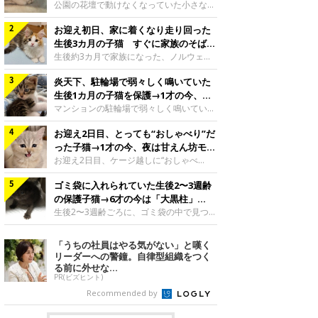
と“姉妹”のような関係に
公園の花壇で動けなくなっていた小さな子
猫。家族に迎えられてから6年、先住猫と
お迎え初日、家に着くなり走り回った
の間には深い絆が育まれていました。保護
当時のティダちゃん。
生後3カ月の子猫 すぐに家族のそばで
@muumuu62197189紹介するのは、
落ち着く姿に「迎えてよかった」
生後約3カ月で家族になった、ノルウェー
X（旧Twitter）ユーザー
ジャンフォレストキャットの子猫。お迎え
@muumuu62197189さんの愛猫・ティダ
炎天下、駐輪場で弱々しく鳴いていた
翌日には、すでに家でくつろぐ様子を見せ
ちゃん（取材時6才）の成長記録です。こ
ていました。お迎え翌日、ベッドでうとう
生後1カ月の子猫を保護→1才の今、筋
ちらは、生後3カ月ごろのティダちゃん。
とするむうちゃんお迎え翌日のむうちゃ
肉質でツンデレなコに成長
マンションの駐輪場で弱々しく鳴いてい
飼い主さんが出会ったのは、夜から大雨に
ん。@umimugi0304紹介するのは、
た、生後1カ月ほどの子猫。家族に迎えら
なると予報されていた日の夕方でした。花
Instagramユーザー@umimugi0304さんの
お迎え2日目、とっても“おしゃべり”だ
れてから1年、体も行動も大きく成長しま
壇で動けずにいた子猫保護したばかりのテ
愛猫・むうちゃん（撮影時、生後約3カ月
した。炎天下の駐輪場で鳴いていた小さな
った子猫→1才の今、夜は甘えん坊モー
ィダちゃん。@muumuu62197189飼い主
／ノルウェージャンフォレストキャッ
子猫保護当時のモモちゃん。@Kingponzu
ドになるコに成長！
お迎え2日目、ケージ越しに“おしゃべ
さんは、公園の
ト）。こちらは、お迎え翌日に撮影された
紹介するのは、X（旧Twitter）ユーザー
り”する姿を見せていた子猫。1才になった
一枚。ゴハンをお腹いっぱい食べたむうち
@Kingponzuさんの愛猫・モモちゃん（取
ゴミ袋に入れられていた生後2〜3週齢
今も見せる愛らしい姿にキュンとします。
ゃんは眠くなり、飼い主さん夫婦のベッド
材時1才）の成長記録です。こちらは、モ
お迎え2日目、ケージ越しに何かを伝える
の保護子猫→6才の今は「大黒柱」
でうとうとし始めたのだとか。飼い主さ
モちゃんが生後1カ月ごろに撮影された一
ももちゃん“おしゃべり”なももちゃん。
に！ 美しい黒猫に成長した姿にグッ
生後2〜3週齢ごろに、ゴミ袋の中で見つか
枚。飼い主さんの自宅マンションの駐輪場
@poocoonyan紹介するのは、Instagram
った小さな命。ミルクから育てられたその
とくる
で鳴いていたところを保護された当時の姿
ユーザー@poocoonyanさんの愛猫・もも
子猫は今、家族に欠かせない存在へと成長
「うちの社員はやる気がない」と嘆く
です。子猫時代のモモちゃん。
ちゃん（取材時1才／マンチカン）です。
しました。ゴミ袋の中で見つかった、ミニ
リーダーへの警鐘。自律型組織をつく
@Kingponzuその日は気温が35℃を
こちらの動画は、ももちゃんが生後2カ月
モグラのような子猫よちよち歩きをしてい
る前に外せな...
を過ぎたころ、お迎え2日目に撮影された
たころの、生後2〜3週齢ごろのドンちゃ
PR(ビズヒント)
もの。新しい環境にゆっくり慣れてもらう
ん。@doddou_1今回紹介するのは、
Recommended by
ため、当時はケージの中で過ごしていまし
X（旧Twitter）ユーザー@doddou_1さん
た。鳴いてアピールするももち
の愛猫・ドンちゃん（取材時、推定6才／