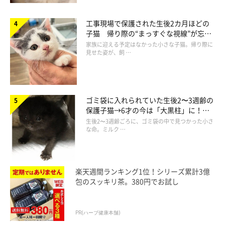
猫野ココ
工事現場で保護された生後2カ月ほどの
子猫 帰り際の“まっすぐな視線”が忘れ
神奈川県在住のフリーランスのイラストレーター。
られず、家族の一員に
家族に迎える予定はなかった小さな子猫。帰り際に
児童書や雑誌・書籍の挿絵、ゲームイラストや広告イラストなど
見せた姿が、飼 …
様々な媒体で活動中。
・ツイッター：
@coco_memoire
ゴミ袋に入れられていた生後2〜3週齢の
保護子猫→6才の今は「大黒柱」に！
美しい黒猫に成長した姿にグッとくる
生後2〜3週齢ごろに、ゴミ袋の中で見つかった小さ
な命。ミルク …
楽天週間ランキング1位！シリーズ累計3億
包のスッキリ茶。380円でお試し
PR(ハーブ健康本舗)