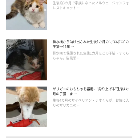
もふスコのLINEスタンプ販売中！
生後約3カ月で家族になったノルウェージャンフォ
レストキャット …
もふスコがLINEスタンプになりました♬
https://line.me/S/sticker/12303846
排水枡から助け出された生後1カ月の“ボロボロ”の
子猫→11年 …
排水枡で保護された生後1カ月ほどの子猫・すてら
ちゃん。猫風邪 …
ザリガニのおもちゃを器用に“釣り上げる”生後4カ
月の子猫 ま …
生後4カ月のサイベリアン・テオくんが、お気に入
りのザリガニの …