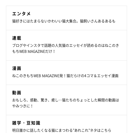
エンタメ
猫好きにはたまらないかわいい猫大集合。猫飼いさんあるあるも
連載
ブログやインスタで話題の人気猫のエッセイが読めるのはねこのき
もちWEB MAGAZINEだけ！
漫画
ねこのきもちWEB MAGAZINE発！猫だらけの4コマ＆エッセイ漫画
動画
おもしろ、感動、驚き、癒し…猫たちのちょっとした瞬間の動画は
やみつきに！
雑学・豆知識
明日誰かに話したくなる猫にまつわる”あれこれ”ネタはこちら