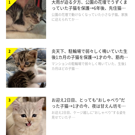
大雨が迫る夕方、公園の花壇でうずくま
っていた子猫を保護→6年後、先住猫
と“姉妹”のような関係に
公園の花壇で動けなくなっていた小さな子猫。家族
に迎えられてか …
炎天下、駐輪場で弱々しく鳴いていた生
後1カ月の子猫を保護→1才の今、筋肉質
でツンデレなコに成長
マンションの駐輪場で弱々しく鳴いていた、生後1
カ月ほどの子猫 …
お迎え2日目、とっても“おしゃべり”だ
った子猫→1才の今、夜は甘えん坊モー
ドになるコに成長！
お迎え2日目、ケージ越しに“おしゃべり”する姿を
見せていた子 …
作者プロフィール