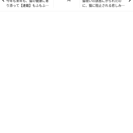
今年も来年も、猫の健康に寄
猫吸いの誘惑にかられたの
り添って【連載】もふもふス
に、猫に阻止される悲しみ
コたん vol.153
【連載】もふもふスコたん
#155