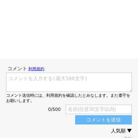
お正月だし贅沢ちゅ～る！