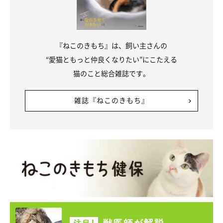
こちらの動画には、Twitterユーザーから
「猫は液体って本当だ
ったんですね」「てんぷらちゃんが濃縮されてますね笑笑」「あ
『ねこのきもち』は、飼い主さんの
る意味イリュージョンですね」
と反響が寄せられたのでした。
“愛猫ともっと仲良くなりたい”にこたえる
猫のこと総合雑誌です。
雑誌『ねこのきもち』
スリムなプラケースでくつろぐ猫
pic.twitter.com/Fk3pgH0IUG
— みかんとじろうさんち (@jirosan77)
July 3, 2020