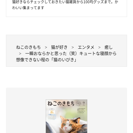
猫好きならチェックしておきたい猫雑貨から100均グッズまで。か
わいい集まってます
ねこのきもち
猫が好き
エンタメ
癒し
一瞬おならかと思った（笑）キュートな寝顔から
想像できない程の「猫のいびき」
なんということでしょう…
@jirosan77
完全に溶けてしまうてんぷらくん
でした。そんな場所で眠れるな
んて、さすが猫！ 改めて、猫の体のやわらかさを教えてくれま
したね♪