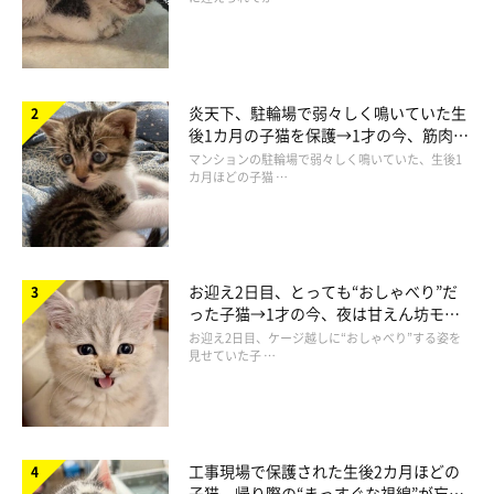
2020
炎天下、駐輪場で弱々しく鳴いていた生
後1カ月の子猫を保護→1才の今、筋肉質
この投稿を見たTwitterユーザーからは、
「幸せの音♡」「てん
でツンデレなコに成長
マンションの駐輪場で弱々しく鳴いていた、生後1
ぷらくんのいびき、ウチの主人のいびきにそっくりです。(笑)」
カ月ほどの子猫 …
「ここまで愛おしいイビキは初めてだw」「一瞬おならかと思い
ました」「人間並みのイビキですね」「なぜだ…電車でおっさん
だとめちゃくちゃムカつくのに、テンちゃんだと癒しになる」
な
お迎え2日目、とっても“おしゃべり”だ
どと、たくさんのコメントが寄せられたのでした。
った子猫→1才の今、夜は甘えん坊モー
ドになるコに成長！
お迎え2日目、ケージ越しに“おしゃべり”する姿を
見せていた子 …
工事現場で保護された生後2カ月ほどの
子猫 帰り際の“まっすぐな視線”が忘れ