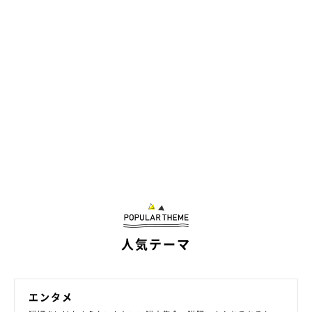
どこまでとろけるのだろう。
@jirosan77
人気テーマ
そして、眠るようにとろけていき…
エンタメ