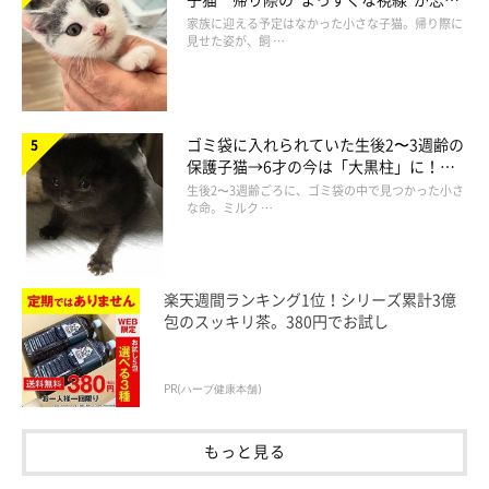
られず、家族の一員に
家族に迎える予定はなかった小さな子猫。帰り際に
見せた姿が、飼 …
ゴミ袋に入れられていた生後2〜3週齢の
保護子猫→6才の今は「大黒柱」に！
美しい黒猫に成長した姿にグッとくる
生後2〜3週齢ごろに、ゴミ袋の中で見つかった小さ
な命。ミルク …
@jirosan77
楽天週間ランキング1位！シリーズ累計3億
包のスッキリ茶。380円でお試し
可愛さ満点のてんぷらくんですが、ほかにも
「猫は液体」を証明
するかのような姿
を見せて話題になっていました。
PR(ハーブ健康本舗)
もっと見る