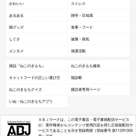
かわいい
ストレス
あるある
雑学・豆知識
子猫時代から可愛すぎる
猫グッズ
食事・フード
YouTube
しぐさ
健康・病気
誰にでも優しくて、温厚な性格だというてんぷらくん。人懐っこ
エンタメ
保護活動
くて、家に来た初日から飼い主さんにべったりだったのだとか
♪ 今でも、お風呂上がりの飼い主さんに自分のニオイをつけよ
雑誌『ねこのきもち』
ねこのきもち健保
うとしてきたりと、大の甘えん坊なようです。
キャットフードの正しい選び方
猫診断
ねこのきもちクイズ
購読者専用ページ
いぬ・ねこのきもちアプリ
ＡＢＪマークは、この電子書店・電子書籍配信サービス
が、著作権者からコンテンツ使用許諾を得た正規版配信サ
ービスであることを示す登録商標（登録番号 第11091003
号）です。