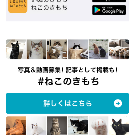
顔が…（笑）
@jirosan77
このときの出来事について飼い主さんにお話を聞いてみたとこ
ろ、
たまたまクリアケースを置いていたらてんぷらくんが中に入
った
ために、撮影してみたのだそうです。
飼い主さん：