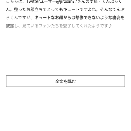
こちらは、Twitterユーザー
@jirosan77さん
の愛猫・てんぷらく
ん。整ったお顔立ちでとってもキュートですよね。そんなてんぷ
らくんですが、
キュートなお顔からは想像できないような寝姿を
披露
し、見ているファンたちを魅了してくれたようです♪
おじさんのようなイビキが…！（笑）
全文を読む