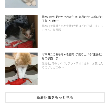
排水枡から助け出された生後1カ月の“ボロボロ”の
子猫→11年 …
排水枡で保護された生後1カ月ほどの子猫・すてら
ちゃん。猫風邪 …
ザリガニのおもちゃを器用に“釣り上げる”生後4カ
月の子猫 ま …
生後4カ月のサイベリアン・テオくんが、お気に入
りのザリガニの …
むぎゅっ
@jirosan77
こちら、クリアケースに入ってまったり中のてんぷらくん。小さ
くて狭い場所に体をギチギチに詰め込む姿が可愛い…。頬も
ペタ
新着記事をもっと見る
ーーっ
とくっつけて、本当に液体のようにとろけていますね
（笑） 体はどうなっているんだろう。