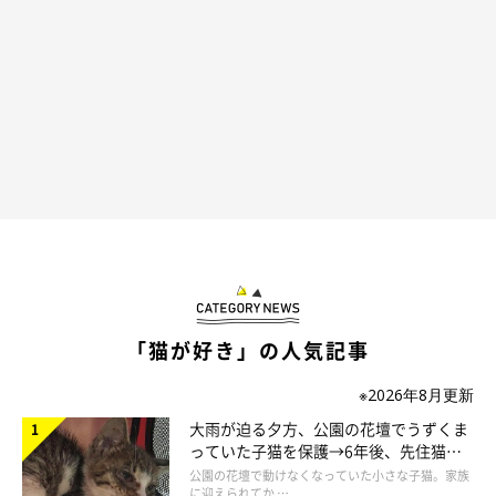
「グウウゥゥ……グウウゥゥ……」
@jirosan77
てんぷらくんは、ものすごいイビキをかきながら爆睡。可愛いお
顔からは想像できないようなイビキで、見ていると笑わずにはい
られません（笑） ときおり、お目めもピクピクと動いちゃっ
て…なんて愛らしいんでしょう。
「猫が好き」の人気記事
※2026年8月更新
大雨が迫る夕方、公園の花壇でうずくま
大きなイビキをかいて熟睡してる
っていた子猫を保護→6年後、先住猫
pic.twitter.com/NoTEdpRKwU
と“姉妹”のような関係に
公園の花壇で動けなくなっていた小さな子猫。家族
— みかんとじろうさんち (@jirosan77)
February 28,
に迎えられてか …