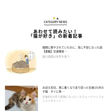
あわせて読みたい！
「猫が好き」の新着記事
寝顔に癒やされていたのに、急に不安になった話
【連載】交通事故 …
猫の寝顔は世界を救う
とろける猫
お迎え初日、家に着くなり走り回った生後3カ月の
子猫 すぐに家 …
生後約3カ月で家族になったノルウェージャンフォ
レストキャット …