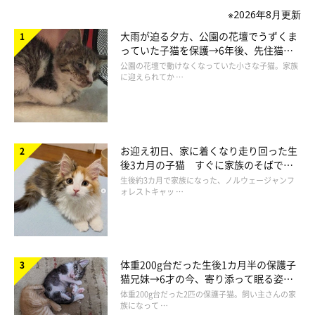
※2026年8月更新
大雨が迫る夕方、公園の花壇でうずくま
っていた子猫を保護→6年後、先住猫
と“姉妹”のような関係に
公園の花壇で動けなくなっていた小さな子猫。家族
に迎えられてか …
お迎え初日、家に着くなり走り回った生
後3カ月の子猫 すぐに家族のそばで落
ち着く姿に「迎えてよかった」
生後約3カ月で家族になった、ノルウェージャンフ
ォレストキャッ …
体重200g台だった生後1カ月半の保護子
猫兄妹→6才の今、寄り添って眠る姿に
ほっこり！
体重200g台だった2匹の保護子猫。飼い主さんの家
族になって …