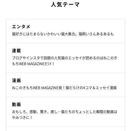
人気テーマ
もふスコがLINEスタンプになりました♬
https://line.me/S/sticker/12303846
エンタメ
猫好きにはたまらないかわいい猫大集合。猫飼いさんあるあるも
連載
ブログやインスタで話題の人気猫のエッセイが読めるのはねこのき
もちWEB MAGAZINEだけ！
漫画
ねこのきもちWEB MAGAZINE発！猫だらけの4コマ＆エッセイ漫画
動画
おもしろ、感動、驚き、癒し…猫たちのちょっとした瞬間の動画は
やみつきに！