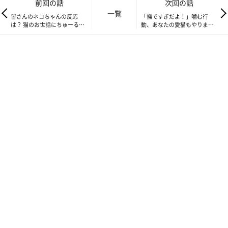
前回の話
次回の話
一覧
皆さんのネコちゃんの反応
「撫ですぎだよ！」噛む行
は？ 猫のお世話にちゅーるが
動、あなたの愛猫もやります
便利すぎる！【連載】もふも
か？【連載】もふもふスコた
ふスコたん#156
ん#158