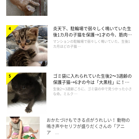
登場人物
炎天下、駐輪場で弱々しく鳴いていた生
後1カ月の子猫を保護→1才の今、筋肉質
でツンデレなコに成長
マンションの駐輪場で弱々しく鳴いていた、生後1
カ月ほどの子猫 …
ゴミ袋に入れられていた生後2〜3週齢の
保護子猫→6才の今は「大黒柱」に！
美しい黒猫に成長した姿にグッとくる
生後2〜3週齢ごろに、ゴミ袋の中で見つかった小さ
な命。ミルク …
おかたづけもできる点がうれしい！ 動物の
鳴き声やセリフが盛りだくさんの「アニ
ア ...