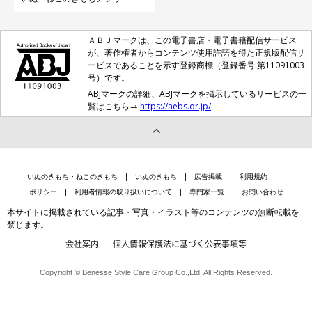
ＡＢＪマークは、この電子書店・電子書籍配信サービス
が、著作権者からコンテンツ使用許諾を得た正規版配信サ
ービスであることを示す登録商標（登録番号 第11091003
号）です。
ABJマークの詳細、ABJマークを掲示しているサービスの一
覧はこちら→
https://aebs.or.jp/
いぬのきもち・ねこのきもち
いぬのきもち
広告掲載
利用規約
ポリシー
利用者情報の取り扱いについて
専門家一覧
お問い合わせ
本サイトに掲載されている記事・写真・イラスト等のコンテンツの無断転載を
禁じます。
会社案内
個人情報保護法に基づく公表事項等
Copyright © Benesse Style Care Group Co.,Ltd. All Rights Reserved.