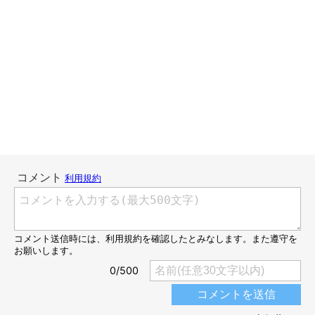
もふもふ湯たんぽ②