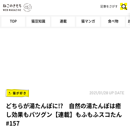
記事をさがす
TOP
猫豆知識
連載
猫マンガ
食べ物
猫が好き
2021/01/28
UP DATE
どちらが湯たんぽに!? 自然の湯たんぽは癒
し効果もバツグン【連載】もふもふスコたん
#157