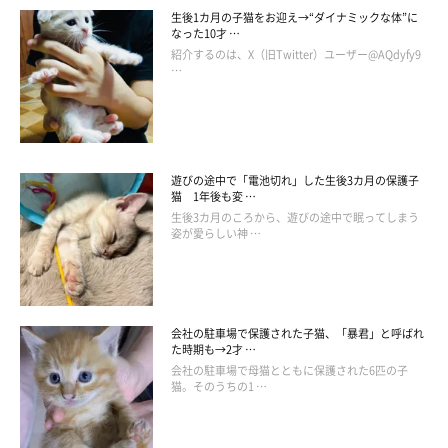
猫野ココ
生後1カ月の子猫をお迎え→“ダイナミックな体”に
なった10才 …
神奈川県在住のフリーランスのイラストレーター。
紹介するのは、X（旧Twitter）ユーザー@AQdyfy9
児童書や雑誌・書籍の挿絵、ゲームイラストや広告イラストなど
…
様々な媒体で活動中。
・ツイッター：
@coco_memoire
遊びの途中で「電池切れ」した生後3カ月の保護子
猫 1年後も変 …
生後3カ月のころから、遊びの途中で眠ってしまう
姿が愛らしい神 …
会社の駐車場で保護された子猫、「暴君」と呼ばれ
た時期も→2才 …
会社の駐車場で母猫とともに保護された6匹の子
猫。そのうちの1 …