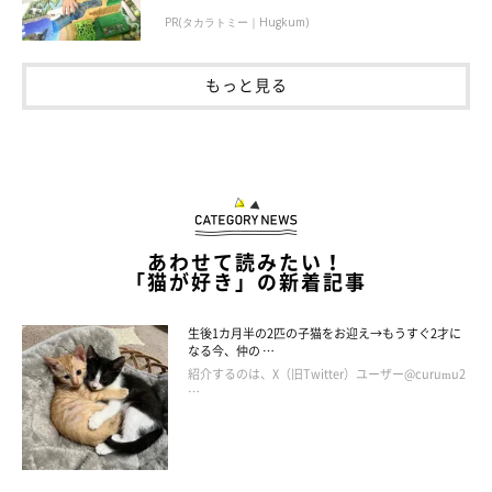
PR(タカラトミー｜Hugkum)
もっと見る
あわせて読みたい！
「猫が好き」の新着記事
生後1カ月半の2匹の子猫をお迎え→もうすぐ2才に
なる今、仲の …
紹介するのは、X（旧Twitter）ユーザー@curumu2
…
作者プロフィール