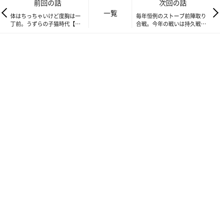
前回の話
次回の話
一覧
体はちっちゃいけど度胸は一
毎年恒例のストーブ前陣取り
丁前。うずらの子猫時代【連
合戦。今年の戦いは持久戦
載】ねこ連れ草 161話め
か？【連載】ねこ連れ草 163
話め