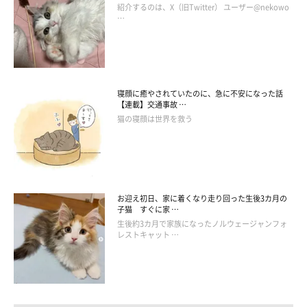
紹介するのは、X（旧Twitter） ユーザー@nekowo
…
寝顔に癒やされていたのに、急に不安になった話
【連載】交通事故 …
猫の寝顔は世界を救う
お迎え初日、家に着くなり走り回った生後3カ月の
子猫 すぐに家 …
生後約3カ月で家族になったノルウェージャンフォ
レストキャット …