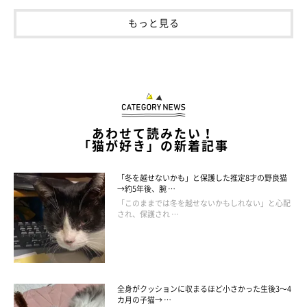
もっと見る
あわせて読みたい！
「猫が好き」の新着記事
「冬を越せないかも」と保護した推定8才の野良猫
→約5年後、腕 …
「このままでは冬を越せないかもしれない」と心配
され、保護され …
全身がクッションに収まるほど小さかった生後3～4
カ月の子猫→ …