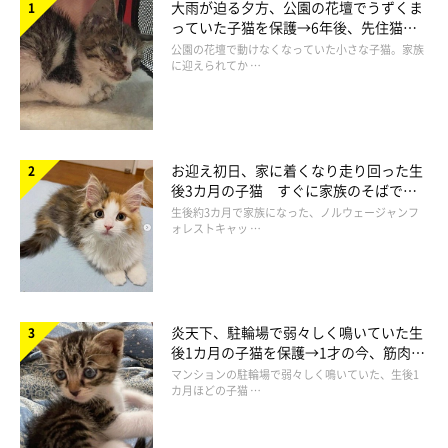
大雨が迫る夕方、公園の花壇でうずくま
っていた子猫を保護→6年後、先住猫
と“姉妹”のような関係に
公園の花壇で動けなくなっていた小さな子猫。家族
に迎えられてか …
作者プロフィール
お迎え初日、家に着くなり走り回った生
仁子(じんこ)
後3カ月の子猫 すぐに家族のそばで落
福井県出身のイラストレーター。
ち着く姿に「迎えてよかった」
生後約3カ月で家族になった、ノルウェージャンフ
ォレストキャッ …
色彩、表情にこだわった物語性のあるイラストを得意とし
雑誌、書籍、雑貨等幅広いジャンルで活動中。
・ Chromaket（くろまけっと） ：
https://jinko.jimdofree.com/
炎天下、駐輪場で弱々しく鳴いていた生
後1カ月の子猫を保護→1才の今、筋肉質
でツンデレなコに成長
マンションの駐輪場で弱々しく鳴いていた、生後1
カ月ほどの子猫 …