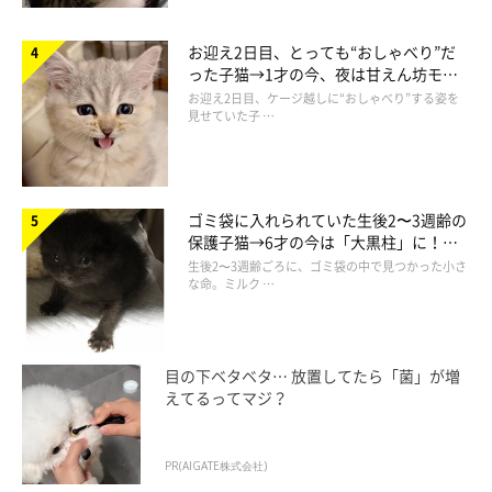
お迎え2日目、とっても“おしゃべり”だ
った子猫→1才の今、夜は甘えん坊モー
ドになるコに成長！
お迎え2日目、ケージ越しに“おしゃべり”する姿を
見せていた子 …
次回のお話もお楽しみに〜♪
ゴミ袋に入れられていた生後2〜3週齢の
保護子猫→6才の今は「大黒柱」に！
美しい黒猫に成長した姿にグッとくる
生後2〜3週齢ごろに、ゴミ袋の中で見つかった小さ
な命。ミルク …
目の下ベタベタ… 放置してたら「菌」が増
えてるってマジ？
PR(AIGATE株式会社)