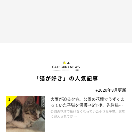
「猫が好き」の人気記事
※2026年8月更新
大雨が迫る夕方、公園の花壇でうずくま
っていた子猫を保護→6年後、先住猫
と“姉妹”のような関係に
公園の花壇で動けなくなっていた小さな子猫。家族
に迎えられてか …