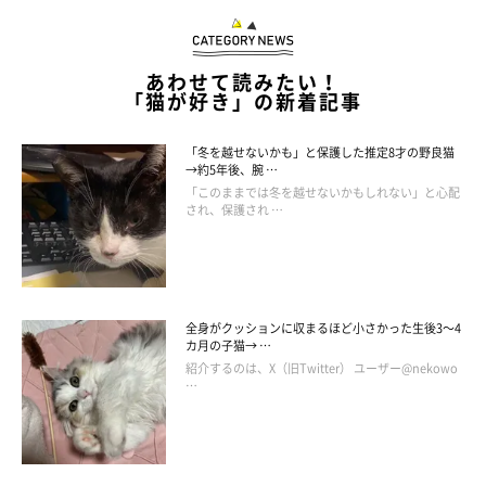
あわせて読みたい！
「猫が好き」の新着記事
「冬を越せないかも」と保護した推定8才の野良猫
→約5年後、腕 …
「このままでは冬を越せないかもしれない」と心配
され、保護され …
全身がクッションに収まるほど小さかった生後3～4
カ月の子猫→ …
紹介するのは、X（旧Twitter） ユーザー@nekowo
…