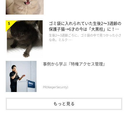
ゴミ袋に入れられていた生後2〜3週齢の
保護子猫→6才の今は「大黒柱」に！
美しい黒猫に成長した姿にグッとくる
生後2〜3週齢ごろに、ゴミ袋の中で見つかった小さ
な命。ミルク …
事例から学ぶ『特権アクセス管理』
PR(KeeperSecurity)
もっと見る