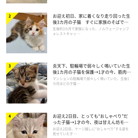
お迎え初日、家に着くなり走り回った生
後3カ月の子猫 すぐに家族のそばで落
ち着く姿に「迎えてよかった」
生後約3カ月で家族になった、ノルウェージャンフ
ォレストキャッ …
炎天下、駐輪場で弱々しく鳴いていた生
後1カ月の子猫を保護→1才の今、筋肉質
でツンデレなコに成長
マンションの駐輪場で弱々しく鳴いていた、生後1
カ月ほどの子猫 …
お迎え2日目、とっても“おしゃべり”だ
った子猫→1才の今、夜は甘えん坊モー
ドになるコに成長！
お迎え2日目、ケージ越しに“おしゃべり”する姿を
見せていた子 …