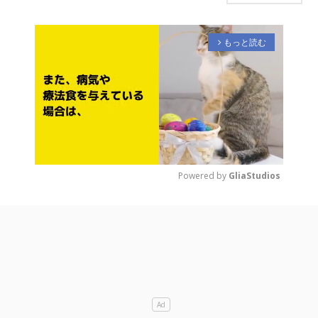
もっと読む
arrow_forward_ios
Powered by 
GliaStudios
M
u
t
e