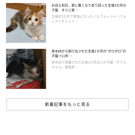
お迎え初日、家に着くなり走り回った生後3カ月の
子猫 すぐに家 …
生後約3カ月で家族になったノルウェージャンフォ
レストキャット …
排水枡から助け出された生後1カ月の“ボロボロ”の
子猫→11年 …
排水枡で保護された生後1カ月ほどの子猫・すてら
ちゃん。猫風邪 …
新着記事をもっと見る