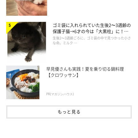
ゴミ袋に入れられていた生後2〜3週齢の
保護子猫→6才の今は「大黒柱」に！
美しい黒猫に成長した姿にグッとくる
生後2〜3週齢ごろに、ゴミ袋の中で見つかった小さ
な命。ミルク …
早見優さんも実践！夏を乗り切る鍋料理
【クロワッサン】
PR(マガジンハウス)
もっと見る