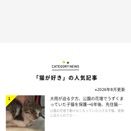
「猫が好き」の人気記事
※2026年8月更新
大雨が迫る夕方、公園の花壇でうずくま
っていた子猫を保護→6年後、先住猫
と“姉妹”のような関係に
公園の花壇で動けなくなっていた小さな子猫。家族
に迎えられてか …