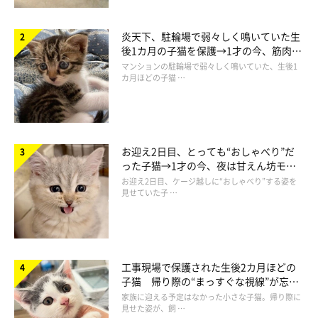
炎天下、駐輪場で弱々しく鳴いていた生
後1カ月の子猫を保護→1才の今、筋肉質
でツンデレなコに成長
マンションの駐輪場で弱々しく鳴いていた、生後1
カ月ほどの子猫 …
お迎え2日目、とっても“おしゃべり”だ
った子猫→1才の今、夜は甘えん坊モー
ドになるコに成長！
お迎え2日目、ケージ越しに“おしゃべり”する姿を
見せていた子 …
工事現場で保護された生後2カ月ほどの
子猫 帰り際の“まっすぐな視線”が忘れ
られず、家族の一員に
家族に迎える予定はなかった小さな子猫。帰り際に
見せた姿が、飼 …