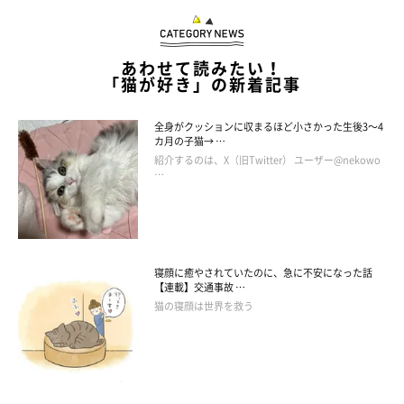
あわせて読みたい！
「猫が好き」の新着記事
全身がクッションに収まるほど小さかった生後3～4
カ月の子猫→ …
紹介するのは、X（旧Twitter） ユーザー@nekowo
…
寝顔に癒やされていたのに、急に不安になった話
【連載】交通事故 …
猫の寝顔は世界を救う