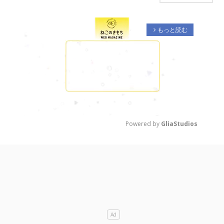
もっと読む
arrow_forward_ios
Powered by 
GliaStudios
M
u
t
e