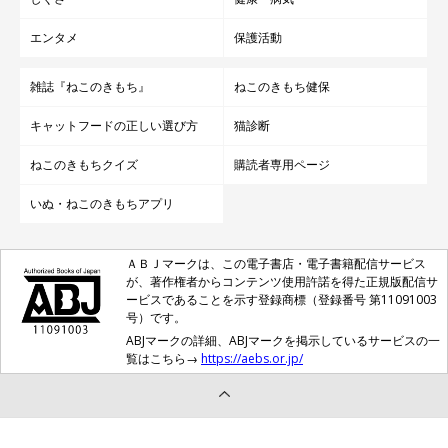
エンタメ
保護活動
雑誌『ねこのきもち』
ねこのきもち健保
キャットフードの正しい選び方
猫診断
ねこのきもちクイズ
購読者専用ページ
いぬ・ねこのきもちアプリ
ＡＢＪマークは、この電子書店・電子書籍配信サービス
が、著作権者からコンテンツ使用許諾を得た正規版配信サ
ービスであることを示す登録商標（登録番号 第11091003
号）です。
ABJマークの詳細、ABJマークを掲示しているサービスの一
覧はこちら→
https://aebs.or.jp/