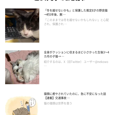
「冬を越せないかも」と保護した推定8才の野良猫
→約5年後、腕 …
「このままでは冬を越せないかもしれない」と心配
され、保護され …
全身がクッションに収まるほど小さかった生後3～4
カ月の子猫→ …
紹介するのは、X（旧Twitter） ユーザー@nekowo
…
寝顔に癒やされていたのに、急に不安になった話
【連載】交通事故 …
猫の寝顔は世界を救う