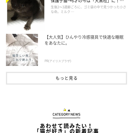
保護子猫→6才の今は「大黒柱」に！
美しい黒猫に成長した姿にグッとくる
生後2〜3週齢ごろに、ゴミ袋の中で見つかった小さ
な命。ミルク …
【大人気】ひんやり冷感寝具で快適な睡眠
をあなたに。
PR(アイリスプラザ)
もっと見る
あわせて読みたい！
「猫が好き」の新着記事