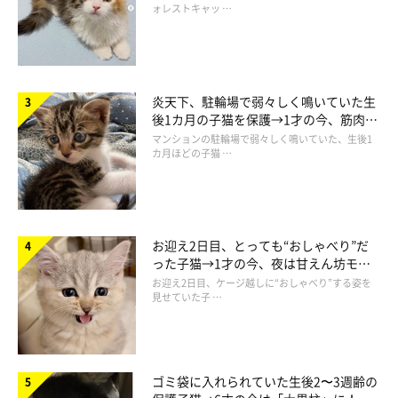
ォレストキャッ …
炎天下、駐輪場で弱々しく鳴いていた生
後1カ月の子猫を保護→1才の今、筋肉質
でツンデレなコに成長
マンションの駐輪場で弱々しく鳴いていた、生後1
カ月ほどの子猫 …
お迎え2日目、とっても“おしゃべり”だ
った子猫→1才の今、夜は甘えん坊モー
ドになるコに成長！
お迎え2日目、ケージ越しに“おしゃべり”する姿を
見せていた子 …
ゴミ袋に入れられていた生後2〜3週齢の