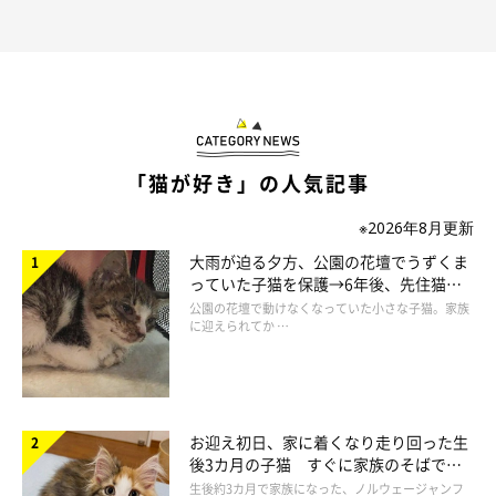
「猫が好き」の人気記事
※2026年8月更新
大雨が迫る夕方、公園の花壇でうずくま
っていた子猫を保護→6年後、先住猫
と“姉妹”のような関係に
公園の花壇で動けなくなっていた小さな子猫。家族
に迎えられてか …
お迎え初日、家に着くなり走り回った生
後3カ月の子猫 すぐに家族のそばで落
ち着く姿に「迎えてよかった」
生後約3カ月で家族になった、ノルウェージャンフ