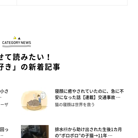
せて読みたい！
好き」の新着記事
小さ
寝顔に癒やされていたのに、急に不
…
安になった話【連載】交通事故 …
ユーザ
猫の寝顔は世界を救う
回っ
排水枡から助け出された生後1カ月
…
の“ボロボロ”の子猫→11年 …