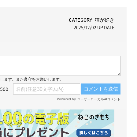
M
u
t
CATEGORY 猫が好き
2025/12/02
UP DATE
e