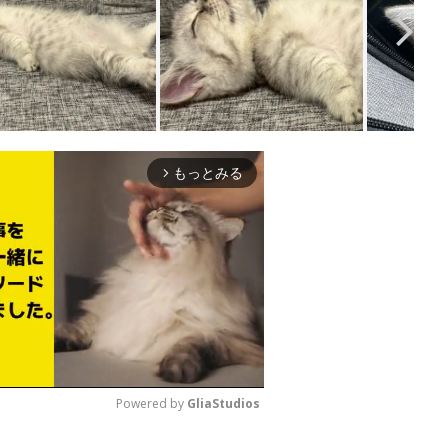
もっとみる
arrow_forward_ios
Powered by 
GliaStudios