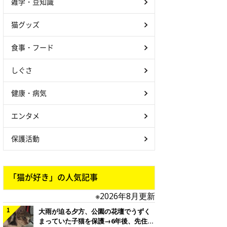
雑学・豆知識
猫グッズ
食事・フード
しぐさ
健康・病気
エンタメ
保護活動
「猫が好き」の人気記事
※2026年8月更新
大雨が迫る夕方、公園の花壇でうずく
まっていた子猫を保護→6年後、先住猫