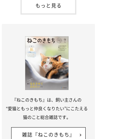
本名：ドミトリー・ドンスコイ）。ドンち
もっと見る
ゃんは、保護猫でした。ドンちゃんが見つ
かったのは、飼い主さんの姉の勤め先の敷
地内でした。ゴミ袋に入れられている
『ねこのきもち』は、飼い主さんの
“愛猫ともっと仲良くなりたい”にこたえる
猫のこと総合雑誌です。
雑誌『ねこのきもち』