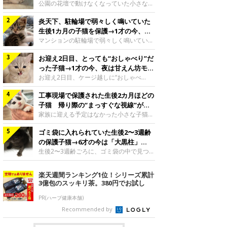
と“姉妹”のような関係に
公園の花壇で動けなくなっていた小さな子
猫。家族に迎えられてから6年、先住猫と
炎天下、駐輪場で弱々しく鳴いていた
の間には深い絆が育まれていました。保護
当時のティダちゃん。
生後1カ月の子猫を保護→1才の今、筋
@muumuu62197189紹介するのは、
肉質でツンデレなコに成長
マンションの駐輪場で弱々しく鳴いてい
X（旧Twitter）ユーザー
た、生後1カ月ほどの子猫。家族に迎えら
@muumuu62197189さんの愛猫・ティダ
お迎え2日目、とっても“おしゃべり”だ
れてから1年、体も行動も大きく成長しま
ちゃん（取材時6才）の成長記録です。こ
した。炎天下の駐輪場で鳴いていた小さな
った子猫→1才の今、夜は甘えん坊モー
ちらは、生後3カ月ごろのティダちゃん。
子猫保護当時のモモちゃん。@Kingponzu
ドになるコに成長！
お迎え2日目、ケージ越しに“おしゃべ
飼い主さんが出会ったのは、夜から大雨に
紹介するのは、X（旧Twitter）ユーザー
り”する姿を見せていた子猫。1才になった
なると予報されていた日の夕方でした。花
@Kingponzuさんの愛猫・モモちゃん（取
工事現場で保護された生後2カ月ほどの
今も見せる愛らしい姿にキュンとします。
壇で動けずにいた子猫保護したばかりのテ
材時1才）の成長記録です。こちらは、モ
お迎え2日目、ケージ越しに何かを伝える
子猫 帰り際の“まっすぐな視線”が忘
ィダちゃん。@muumuu62197189飼い主
モちゃんが生後1カ月ごろに撮影された一
ももちゃん“おしゃべり”なももちゃん。
れられず、家族の一員に
家族に迎える予定はなかった小さな子猫。
さんは、公園の
枚。飼い主さんの自宅マンションの駐輪場
@poocoonyan紹介するのは、Instagram
帰り際に見せた姿が、飼い主さんの心に残
で鳴いていたところを保護された当時の姿
ユーザー@poocoonyanさんの愛猫・もも
ゴミ袋に入れられていた生後2〜3週齢
りました。保護当時の夏目ちゃん。
です。子猫時代のモモちゃん。
ちゃん（取材時1才／マンチカン）です。
@shibainu_rintaro紹介するのは、
の保護子猫→6才の今は「大黒柱」
@Kingponzuその日は気温が35℃を
こちらの動画は、ももちゃんが生後2カ月
Instagramユーザー@shibainu_rintaroさ
に！ 美しい黒猫に成長した姿にグッ
生後2〜3週齢ごろに、ゴミ袋の中で見つか
を過ぎたころ、お迎え2日目に撮影された
んの愛猫・夏目（なつめ）ちゃん（取材時
った小さな命。ミルクから育てられたその
とくる
もの。新しい環境にゆっくり慣れてもらう
3才）。工事現場で親猫とはぐれたとみら
子猫は今、家族に欠かせない存在へと成長
楽天週間ランキング1位！シリーズ累計
ため、当時はケージの中で過ごしていまし
れ、保護された当時は生後2カ月ほどだっ
しました。ゴミ袋の中で見つかった、ミニ
3億包のスッキリ茶。380円でお試し
た。鳴いてアピールするももち
たといいます。新しい飼い主を探すつもり
モグラのような子猫よちよち歩きをしてい
が……保護されてケージに入っている夏目
たころの、生後2〜3週齢ごろのドンちゃ
PR(ハーブ健康本舗)
ちゃん。@shibainu_rintaro夏目ちゃんを
ん。@doddou_1今回紹介するのは、
Recommended by
保護したのは、以前、飼い主さんの愛猫・
X（旧Twitter）ユーザー@doddou_1さん
ちくわく
の愛猫・ドンちゃん（取材時、推定6才／