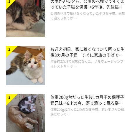
大雨が迫る夕方、公園の花壇でうずくま
っていた子猫を保護→6年後、先住猫
と“姉妹”のような関係に
公園の花壇で動けなくなっていた小さな子猫。家族
に迎えられてか …
お迎え初日、家に着くなり走り回った生
後3カ月の子猫 すぐに家族のそばで落
ち着く姿に「迎えてよかった」
生後約3カ月で家族になった、ノルウェージャンフ
ォレストキャッ …
体重200g台だった生後1カ月半の保護子
猫兄妹→6才の今、寄り添って眠る姿に
ほっこり！
体重200g台だった2匹の保護子猫。飼い主さんの家
族になって …