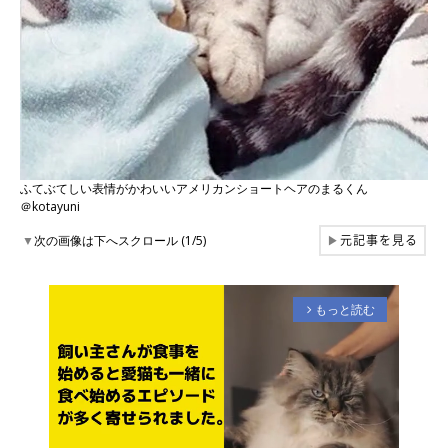
ふてぶてしい表情がかわいいアメリカンショートヘアのまるくん
＠kotayuni
元記事を見る
▼
次の画像は下へスクロール (1/5)
▶
もっと読む
arrow_forward_ios