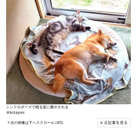
シンクロポーズで眠る姿に癒やされる
＠kotayuni
元記事を見る
▼
次の画像は下へスクロール (4/5)
▶