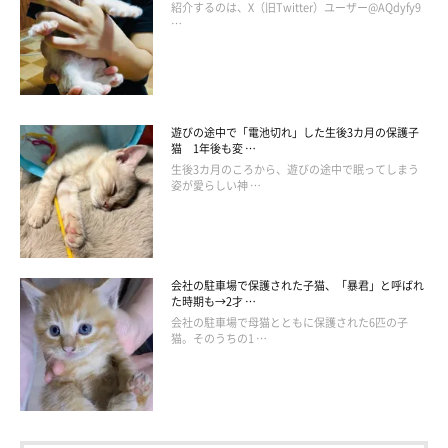
紹介するのは、X（旧Twitter）ユーザー@AQdyfy9
…
遊びの途中で「電池切れ」した生後3カ月の保護子
猫 1年後も変 …
生後3カ月のころから、遊びの途中で眠ってしまう
姿が愛らしい神 …
会社の駐車場で保護された子猫、「暴君」と呼ばれ
た時期も→2才 …
会社の駐車場で母猫とともに保護された6匹の子
猫。そのうちの1 …