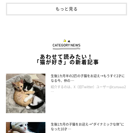
もっと見る
あわせて読みたい！
「猫が好き」の新着記事
生後1カ月半の2匹の子猫をお迎え→もうすぐ2才に
なる今、仲の …
紹介するのは、X（旧Twitter）ユーザー@curumu2
…
生後1カ月の子猫をお迎え→“ダイナミックな体”に
なった10才 …