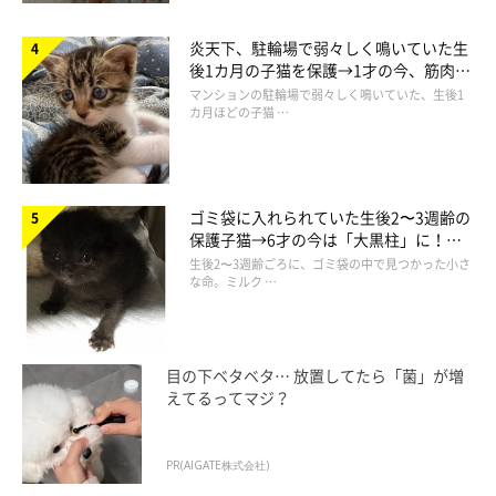
炎天下、駐輪場で弱々しく鳴いていた生
後1カ月の子猫を保護→1才の今、筋肉質
でツンデレなコに成長
マンションの駐輪場で弱々しく鳴いていた、生後1
カ月ほどの子猫 …
ゴミ袋に入れられていた生後2〜3週齢の
保護子猫→6才の今は「大黒柱」に！
美しい黒猫に成長した姿にグッとくる
生後2〜3週齢ごろに、ゴミ袋の中で見つかった小さ
な命。ミルク …
目の下ベタベタ… 放置してたら「菌」が増
えてるってマジ？
PR(AIGATE株式会社)