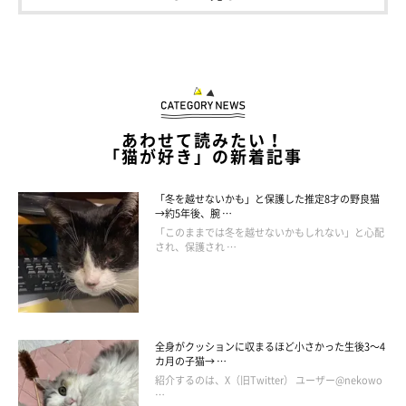
あわせて読みたい！
「猫が好き」の新着記事
「冬を越せないかも」と保護した推定8才の野良猫
→約5年後、腕 …
「このままでは冬を越せないかもしれない」と心配
され、保護され …
全身がクッションに収まるほど小さかった生後3～4
カ月の子猫→ …
紹介するのは、X（旧Twitter） ユーザー@nekowo
…