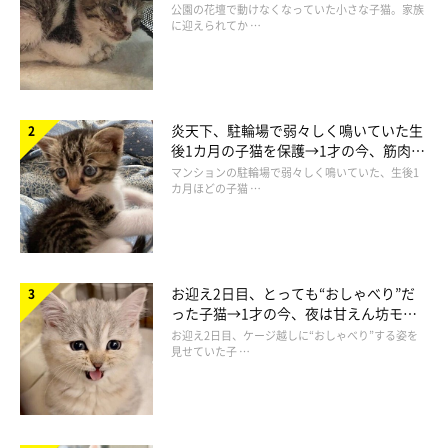
と“姉妹”のような関係に
公園の花壇で動けなくなっていた小さな子猫。家族
に迎えられてか …
炎天下、駐輪場で弱々しく鳴いていた生
後1カ月の子猫を保護→1才の今、筋肉質
でツンデレなコに成長
マンションの駐輪場で弱々しく鳴いていた、生後1
カ月ほどの子猫 …
お迎え2日目、とっても“おしゃべり”だ
った子猫→1才の今、夜は甘えん坊モー
ドになるコに成長！
お迎え2日目、ケージ越しに“おしゃべり”する姿を
見せていた子 …