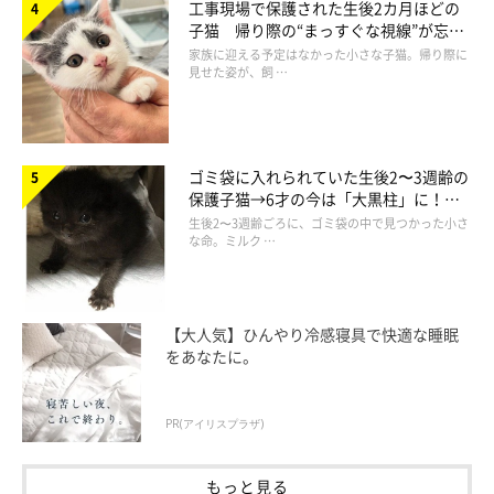
工事現場で保護された生後2カ月ほどの
子猫 帰り際の“まっすぐな視線”が忘れ
られず、家族の一員に
家族に迎える予定はなかった小さな子猫。帰り際に
見せた姿が、飼 …
ゴミ袋に入れられていた生後2〜3週齢の
保護子猫→6才の今は「大黒柱」に！
美しい黒猫に成長した姿にグッとくる
生後2〜3週齢ごろに、ゴミ袋の中で見つかった小さ
な命。ミルク …
【大人気】ひんやり冷感寝具で快適な睡眠
をあなたに。
PR(アイリスプラザ)
もっと見る