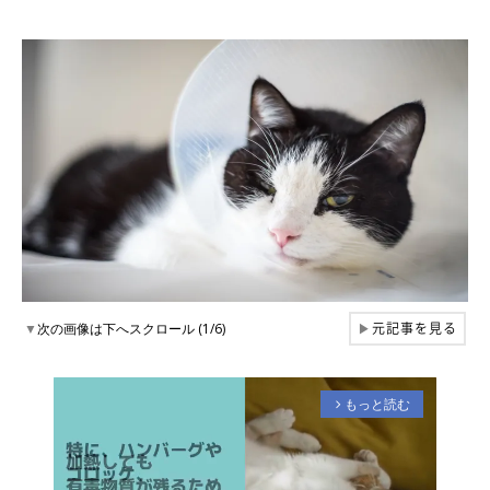
元記事を見る
▼
次の画像は下へスクロール (1/6)
▶
もっと読む
arrow_forward_ios