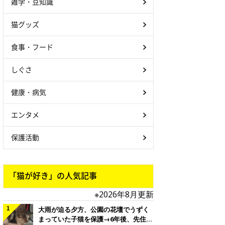
雑学・豆知識
猫グッズ
食事・フード
しぐさ
健康・病気
エンタメ
保護活動
「猫が好き」の人気記事
※2026年8月更新
大雨が迫る夕方、公園の花壇でうずく
まっていた子猫を保護→6年後、先住猫