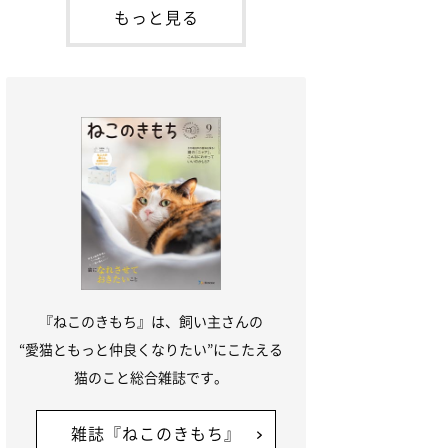
本名：ドミトリー・ドンスコイ）。ドンち
もっと見る
ゃんは、保護猫でした。ドンちゃんが見つ
かったのは、飼い主さんの姉の勤め先の敷
地内でした。ゴミ袋に入れられている
『ねこのきもち』は、飼い主さんの
“愛猫ともっと仲良くなりたい”にこたえる
猫のこと総合雑誌です。
雑誌『ねこのきもち』