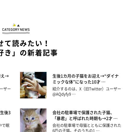
せて読みたい！
好き」の新着記事
迎え→
生後1カ月の子猫をお迎え→“ダイナ
ミックな体”になった10才 …
ユーザー
紹介するのは、X（旧Twitter）ユーザー
@AQdyfy9 …
生後3
会社の駐車場で保護された子猫、
「暴君」と呼ばれた時期も→2才 …
中で眠
会社の駐車場で母猫とともに保護された
6匹の子猫。そのうちの1 …