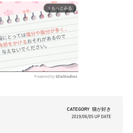
もっとみる
arrow_forward_ios
Powered by 
GliaStudios
M
u
t
CATEGORY 猫が好き
2019/06/05
UP DATE
e