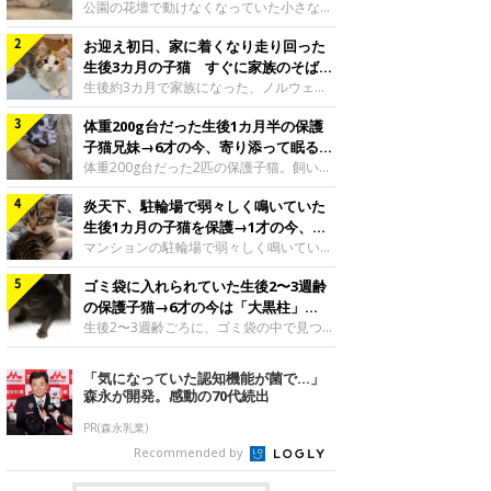
と“姉妹”のような関係に
公園の花壇で動けなくなっていた小さな子
猫。家族に迎えられてから6年、先住猫と
お迎え初日、家に着くなり走り回った
の間には深い絆が育まれていました。保護
当時のティダちゃん。
生後3カ月の子猫 すぐに家族のそばで
@muumuu62197189紹介するのは、
落ち着く姿に「迎えてよかった」
生後約3カ月で家族になった、ノルウェー
X（旧Twitter）ユーザー
ジャンフォレストキャットの子猫。お迎え
@muumuu62197189さんの愛猫・ティダ
体重200g台だった生後1カ月半の保護
翌日には、すでに家でくつろぐ様子を見せ
ちゃん（取材時6才）の成長記録です。こ
ていました。お迎え翌日、ベッドでうとう
子猫兄妹→6才の今、寄り添って眠る姿
ちらは、生後3カ月ごろのティダちゃん。
とするむうちゃんお迎え翌日のむうちゃ
にほっこり！
体重200g台だった2匹の保護子猫。飼い主
飼い主さんが出会ったのは、夜から大雨に
ん。@umimugi0304紹介するのは、
さんの家族になってから6年、ともに成長
なると予報されていた日の夕方でした。花
Instagramユーザー@umimugi0304さんの
炎天下、駐輪場で弱々しく鳴いていた
するなかで、2匹の関係にも少しずつ変化
壇で動けずにいた子猫保護したばかりのテ
愛猫・むうちゃん（撮影時、生後約3カ月
が見られました。家族になったばかりの小
生後1カ月の子猫を保護→1才の今、筋
ィダちゃん。@muumuu62197189飼い主
／ノルウェージャンフォレストキャッ
さな兄妹猫（写真上から）妹猫・てんちゃ
肉質でツンデレなコに成長
マンションの駐輪場で弱々しく鳴いてい
さんは、公園の
ト）。こちらは、お迎え翌日に撮影された
ん、兄猫・ラムくん。@ten_ramu紹介す
た、生後1カ月ほどの子猫。家族に迎えら
一枚。ゴハンをお腹いっぱい食べたむうち
るのは、X（旧Twitter）ユーザー
ゴミ袋に入れられていた生後2〜3週齢
れてから1年、体も行動も大きく成長しま
ゃんは眠くなり、飼い主さん夫婦のベッド
@ten_ramuさんの愛猫・ラムくんとてん
した。炎天下の駐輪場で鳴いていた小さな
の保護子猫→6才の今は「大黒柱」
でうとうとし始めたのだとか。飼い主さ
ちゃん（ともに取材時6才）の成長記録で
子猫保護当時のモモちゃん。@Kingponzu
に！ 美しい黒猫に成長した姿にグッ
生後2〜3週齢ごろに、ゴミ袋の中で見つか
す。この写真は、お迎えして間もない生後
紹介するのは、X（旧Twitter）ユーザー
った小さな命。ミルクから育てられたその
とくる
1カ月半ごろの2匹。当時、ラムくんは260
@Kingponzuさんの愛猫・モモちゃん（取
子猫は今、家族に欠かせない存在へと成長
「気になっていた認知機能が菌で…」
グラム、てんちゃんは209グラムと、どち
材時1才）の成長記録です。こちらは、モ
しました。ゴミ袋の中で見つかった、ミニ
森永が開発。感動の70代続出
らもとても小さな体でした。2匹
モちゃんが生後1カ月ごろに撮影された一
モグラのような子猫よちよち歩きをしてい
枚。飼い主さんの自宅マンションの駐輪場
たころの、生後2〜3週齢ごろのドンちゃ
PR(森永乳業)
で鳴いていたところを保護された当時の姿
ん。@doddou_1今回紹介するのは、
Recommended by
です。子猫時代のモモちゃん。
X（旧Twitter）ユーザー@doddou_1さん
@Kingponzuその日は気温が35℃を
の愛猫・ドンちゃん（取材時、推定6才／