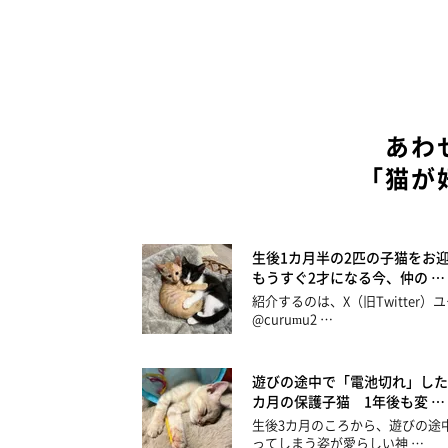
あわ
「猫が
生後1カ月半の2匹の子猫をお
もうすぐ2才になる今、仲の …
紹介するのは、X（旧Twitter）
@curumu2 …
遊びの途中で「電池切れ」した
カ月の保護子猫 1年後も変 …
生後3カ月のころから、遊びの途
ってしまう姿が愛らしい神 …