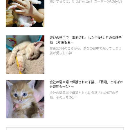
紹介するのは、X（旧Twitter）ユーザー@AQdyfy9
…
遊びの途中で「電池切れ」した生後3カ月の保護子
猫 1年後も変 …
生後3カ月のころから、遊びの途中で眠ってしまう
姿が愛らしい神 …
会社の駐車場で保護された子猫、「暴君」と呼ばれ
た時期も→2才 …
会社の駐車場で母猫とともに保護された6匹の子
猫。そのうちの1 …