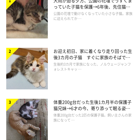
大雨が迫る夕方、公園の花壇でうずくま
っていた子猫を保護→6年後、先住猫
と“姉妹”のような関係に
公園の花壇で動けなくなっていた小さな子猫。家族
に迎えられてか …
お迎え初日、家に着くなり走り回った生
後3カ月の子猫 すぐに家族のそばで落
ち着く姿に「迎えてよかった」
生後約3カ月で家族になった、ノルウェージャンフ
ォレストキャッ …
体重200g台だった生後1カ月半の保護子
猫兄妹→6才の今、寄り添って眠る姿に
ほっこり！
体重200g台だった2匹の保護子猫。飼い主さんの家
族になって …