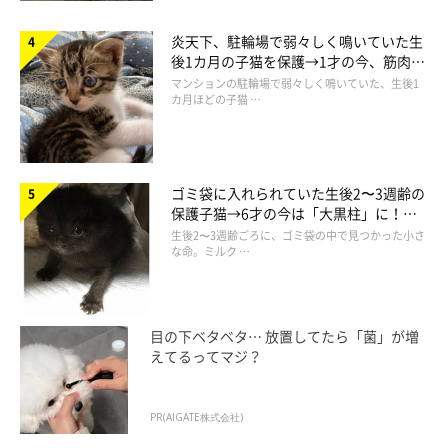
炎天下、駐輪場で弱々しく鳴いていた生
後1カ月の子猫を保護→1才の今、筋肉質
でツンデレなコに成長
マンションの駐輪場で弱々しく鳴いていた、生後1
カ月ほどの子猫 …
ゴミ袋に入れられていた生後2〜3週齢の
保護子猫→6才の今は「大黒柱」に！
美しい黒猫に成長した姿にグッとくる
生後2〜3週齢ごろに、ゴミ袋の中で見つかった小さ
な命。ミルク …
目の下ベタベタ… 放置してたら「菌」が増
えてるってマジ？
PR(AIGATE株式会社)