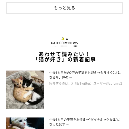
もっと見る
あわせて読みたい！
「猫が好き」の新着記事
生後1カ月半の2匹の子猫をお迎え→もうすぐ2才に
なる今、仲の …
紹介するのは、X（旧Twitter）ユーザー@curumu2
…
生後1カ月の子猫をお迎え→“ダイナミックな体”に
なった10才 …