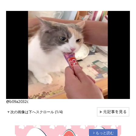
@b09a2032c
元記事を見る
▼
次の画像は下へスクロール (1/4)
▶
もっと読む
arrow_forward_ios