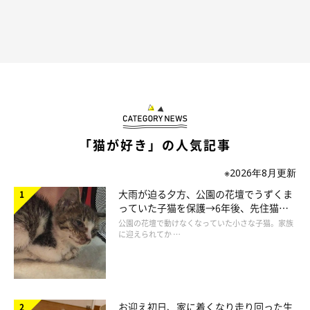
「猫が好き」の人気記事
※2026年8月更新
大雨が迫る夕方、公園の花壇でうずくま
っていた子猫を保護→6年後、先住猫
と“姉妹”のような関係に
公園の花壇で動けなくなっていた小さな子猫。家族
に迎えられてか …
お迎え初日、家に着くなり走り回った生