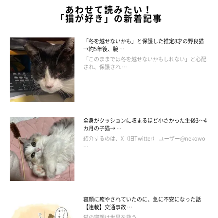
あわせて読みたい！
「猫が好き」の新着記事
「冬を越せないかも」と保護した推定8才の野良猫
→約5年後、腕 …
「このままでは冬を越せないかもしれない」と心配
され、保護され …
全身がクッションに収まるほど小さかった生後3～4
カ月の子猫→ …
紹介するのは、X（旧Twitter） ユーザー@nekowo
…
寝顔に癒やされていたのに、急に不安になった話
【連載】交通事故 …
猫の寝顔は世界を救う