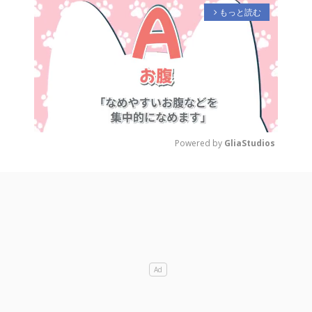
もっと読む
arrow_forward_ios
Powered by 
GliaStudios
M
u
t
e