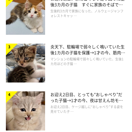
後3カ月の子猫 すぐに家族のそばで落
ち着く姿に「迎えてよかった」
生後約3カ月で家族になった、ノルウェージャンフ
ォレストキャッ …
炎天下、駐輪場で弱々しく鳴いていた生
後1カ月の子猫を保護→1才の今、筋肉質
でツンデレなコに成長
マンションの駐輪場で弱々しく鳴いていた、生後1
カ月ほどの子猫 …
お迎え2日目、とっても“おしゃべり”だ
った子猫→1才の今、夜は甘えん坊モー
ドになるコに成長！
お迎え2日目、ケージ越しに“おしゃべり”する姿を
見せていた子 …