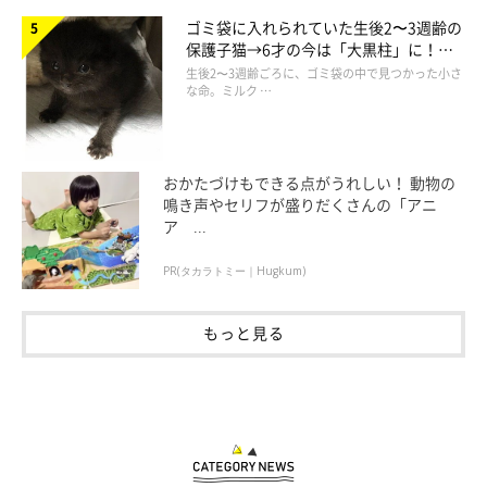
ゴミ袋に入れられていた生後2〜3週齢の
保護子猫→6才の今は「大黒柱」に！
美しい黒猫に成長した姿にグッとくる
生後2〜3週齢ごろに、ゴミ袋の中で見つかった小さ
な命。ミルク …
おかたづけもできる点がうれしい！ 動物の
鳴き声やセリフが盛りだくさんの「アニ
ア ...
PR(タカラトミー｜Hugkum)
もっと見る