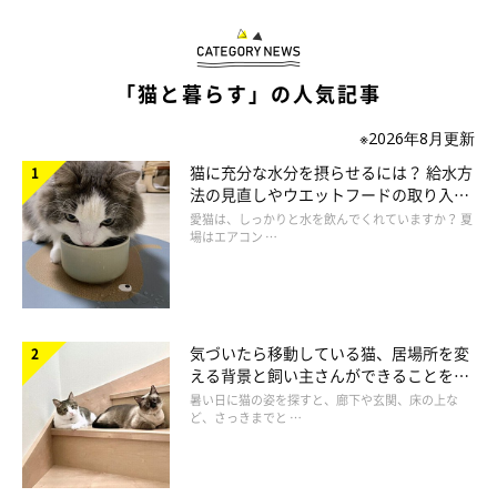
「猫と暮らす」の人気記事
※2026年8月更新
猫に充分な水分を摂らせるには？ 給水方
法の見直しやウエットフードの取り入れ
方を解説
愛猫は、しっかりと水を飲んでくれていますか？ 夏
場はエアコン …
＠leopard.house
こちらは、ヒョウ柄キャットタワー専門店「レオパルドハウス」
気づいたら移動している猫、居場所を変
で販売されている、ワンポイントのヒョウ柄がおしゃれな「突っ
える背景と飼い主さんができることを獣
医師が解説
張りタワー」です。ポールを突っ張って固定させるので、どんな
暑い日に猫の姿を探すと、廊下や玄関、床の上な
ど、さっきまでと …
場所でも安全に設置することができます。最上段には広々スペー
スつきで、高い所が大好きな猫も喜んでくれそう！