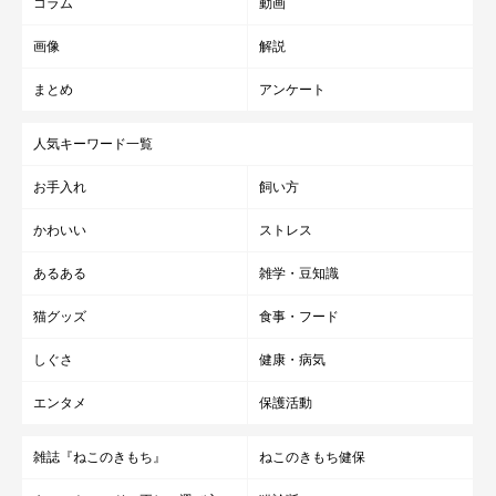
コラム
動画
画像
解説
まとめ
アンケート
人気キーワード一覧
お手入れ
飼い方
かわいい
ストレス
あるある
雑学・豆知識
猫グッズ
食事・フード
しぐさ
健康・病気
エンタメ
保護活動
雑誌『ねこのきもち』
ねこのきもち健保