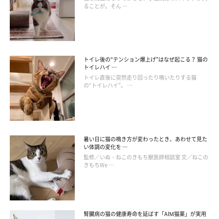
ることが。そん …
トイレ後の“テンション爆上げ”はなぜ起こる？ 猫の
トイレハイ …
＠mofu.cat.10
トイレ直後に突然走り回ったり鳴いたりする猫
の“トイレハイ”。 …
たくさんの猫たちと暮らす＠mofu.cat.10さんが購入したのは、
コストコで見つけた大型のキャットタワー。高さも広々としたス
ペースもたっぷりあって、とても居心地がよさそうですね！
暑い日に猫の鳴き方が変わったとき、あわせて見た
い体調の変化を …
監修／いぬ・ねこのきもち獣医師相談室 文／ねこの
猫が使うとこんな感じ♪
きもちWe …
腎臓病の猫の健康寿命を延ばす「AIM猫薬」が実用