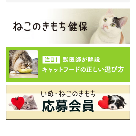
＠aohimareさんは、4匹の愛猫のためにキャットタワーを手作り
したそうです。さまざまな色や柄の布で作られたニャンモックが
おしゃれ♡猫たちも、居心地よさそうにくつろいでいます♪折り
たたみ式になっているので、移動などがしやすいのもいいです
ね。
くつろいだり上下運動をしたりと、さまざまな役割を担うキャッ
トタワー。猫にとって欠かせないアイテムだからこそ、機能面だ
けでなく見た目にもこだわりたいですよね。
SNSには今回ご紹介したもの以外にも、さまざまな形状・デザイ
ンのキャットタワーが投稿されています。市販のおしゃれなキャ
ットタワーを探している人も、愛猫のために手作りしたい人も、
ぜひ参考にしてみてください♪
掲載協力／Instagram（
＠zarame.mizore
、
＠leopard.house
、
＠