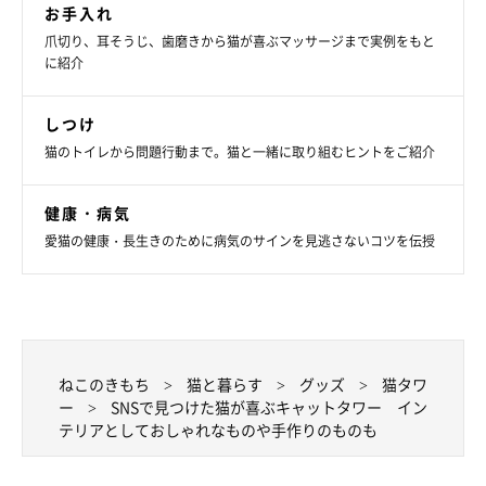
お手入れ
爪切り、耳そうじ、歯磨きから猫が喜ぶマッサージまで実例をもと
移動もさせやすい♪折りたたみ式のキャット
に紹介
タワー
しつけ
猫のトイレから問題行動まで。猫と一緒に取り組むヒントをご紹介
健康・病気
愛猫の健康・長生きのために病気のサインを見逃さないコツを伝授
ねこのきもち
猫と暮らす
グッズ
猫タワ
ー
SNSで見つけた猫が喜ぶキャットタワー イン
テリアとしておしゃれなものや手作りのものも