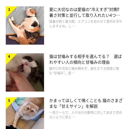
＠leopard.houseさんの愛猫たちからの評判も上々♪表情から
夏に大切なのは愛猫の“冷えすぎ”対策⁉
暑さ対策と並行して取り入れたい4つの
も、とてもリラックスしていることがうかがえます。
工夫
猛暑が続く夏の間、エアコンを効かせて室内を冷や
しますよね。し …
猫は甘噛みする相手を選んでる？ 選ば
れやすい人の傾向と甘噛みの理由
猫が口を完全に噛み締めず、歯を立てる程度に噛
む“甘噛み”。遊 …
かまってほしくて鳴くことも 猫のさまざ
まな「甘えサイン」を解説
一見クールで、人やほかの動物に対してあまり求め
ないように見え …