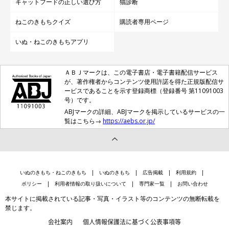
キャットフードの正しい選び方
猫診断
ねこのきもちクイズ
購読者専用ページ
いぬ・ねこのきもちアプリ
ＡＢＪマークは、この電子書店・電子書籍配信サービス
が、著作権者からコンテンツ使用許諾を得た正規版配信サ
ービスであることを示す登録商標（登録番号 第11091003
号）です。
ABJマークの詳細、ABJマークを掲示しているサービスの一
覧はこちら→
https://aebs.or.jp/
いぬのきもち・ねこのきもち
いぬのきもち
広告掲載
利用規約
ポリシー
利用者情報の取り扱いについて
専門家一覧
お問い合わせ
本サイトに掲載されている記事・写真・イラスト等のコンテンツの無断転載を
禁じます。
会社案内
個人情報保護法に基づく公表事項等