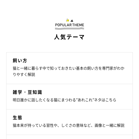
＠mofu.cat.10
＠mofu.cat.10さん宅の猫たちも気に入っていて、よく思い思い
の場所でくつろいでいるそうですよ♡
人気テーマ
飼い方
猫と一緒に暮らす中で知っておきたい基本の飼い方を専門家がわか
りやすく解説
雑学・豆知識
明日誰かに話したくなる猫にまつわる”あれこれ”ネタはこちら
生態
猫本来が持っている習性や、しぐさの意味など、画像と一緒に解説