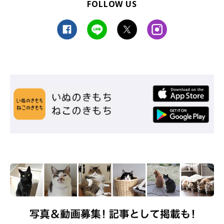
FOLLOW US
mofu.cat.10
、
＠aohimare
）
※この記事は投稿者さまにご了承をいただいたうえで制作してい
ます。
文／宮下早希