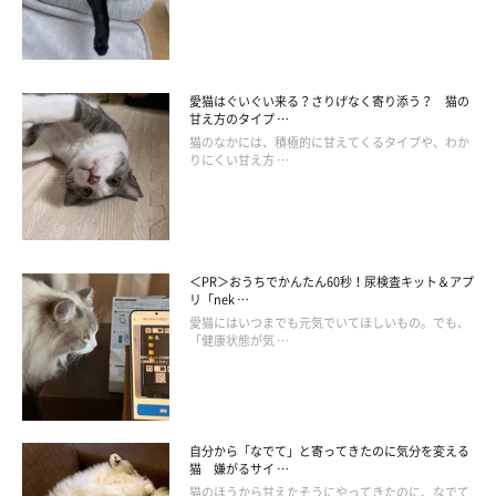
魔をしたかったというような気持ちだったのではないでしょう
か」
愛猫はぐいぐい来る？さりげなく寄り添う？ 猫の
甘え方のタイプ …
年齢や性格が違うことなどから、ふだんはじゃれ合うことがない
猫のなかには、積極的に甘えてくるタイプや、わか
という、さくらちゃんとルビーちゃん。飼い主さんはそんな2匹
りにくい甘え方 …
の“珍しい光景”を目の当たりにし、驚いたとともにうれしい気持
ちにもなったといいます。
＜PR＞おうちでかんたん60秒！尿検査キット＆アプ
関連記事:
リ「nek …
音がするからのぞいてみると→愛猫2匹がペット
愛猫にはいつまでも元気でいてほしいもの。でも、
ドア前で“攻防戦”を繰り広げていた！
「健康状態が気 …
物音に気付いた飼い主さん。「なんだろう……」とのぞくと、そこ
では2匹の猫による“攻防戦”が繰り広げられていました。今回は、
X（旧Twitter）に投稿された、2匹の猫のかわいらしいやり取りを
ご紹介します。
写真提供・取材協力／
@jyuFGRBQGP4Maha
さん／X（旧
自分から「なでて」と寄ってきたのに気分を変える
Twitter）
猫 嫌がるサイ …
（監修：ねこのきもち獣医師相談室 獣医師・岡本りさ先生）
猫のほうから甘えたそうにやってきたのに、なでて