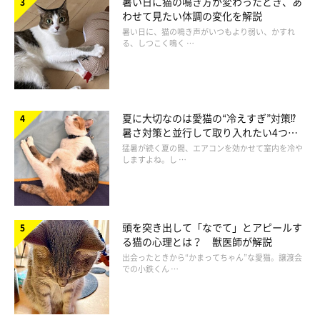
暑い日に猫の鳴き方が変わったとき、あ
わせて見たい体調の変化を解説
暑い日に、猫の鳴き声がいつもより弱い、かすれ
る、しつこく鳴く …
夏に大切なのは愛猫の“冷えすぎ”対策⁉
暑さ対策と並行して取り入れたい4つの
このときの2匹の気持ちは？ 獣医師に聞い
工夫
猛暑が続く夏の間、エアコンを効かせて室内を冷や
た！
しますよね。し …
頭を突き出して「なでて」とアピールす
る猫の心理とは？ 獣医師が解説
出会ったときから“かまってちゃん”な愛猫。譲渡会
での小鉄くん …