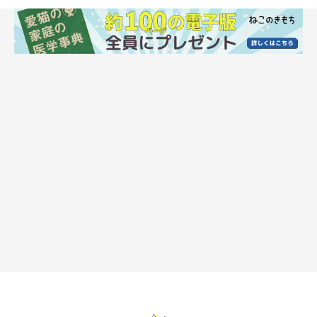
飼い主さんが台所で料理をしていると、何やら物音が聞こえてき
たそう。
気になった飼い主さんが音のする方をのぞいてみると、そこには
ペットドアから部屋に入ろうとするルビーちゃんと、なぜかそれ
を阻止しようとするさくらちゃんの姿があったといいます。
通してあげてぇ〰️🤣
#ねこのいる暮らし
#ねこのいる幸せ
#猫動画
#猫好き
#猫好き
さんと繋がりたい
#ねこ
pic.twitter.com/ffpn41tHHB
— ルビサクル (@jyuFGRBQGP4Maha)
April 3, 2024
初めて見た光景だった！