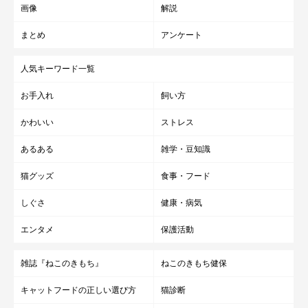
画像
解説
まとめ
アンケート
人気キーワード一覧
お手入れ
飼い方
かわいい
ストレス
あるある
雑学・豆知識
猫グッズ
食事・フード
しぐさ
健康・病気
エンタメ
保護活動
雑誌『ねこのきもち』
ねこのきもち健保
キャットフードの正しい選び方
猫診断