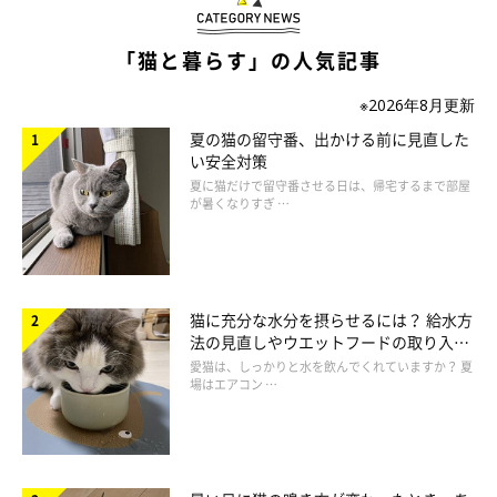
「猫と暮らす」の人気記事
この“攻防戦”を見た飼い主さんは……
※2026年8月更新
飼い主さん：
夏の猫の留守番、出かける前に見直した
「2匹のやり取りがかわいくて、すぐに動画を撮影してしまいま
い安全対策
夏に猫だけで留守番させる日は、帰宅するまで部屋
した」
が暑くなりすぎ …
飼い主さんによると、実は初めて見る光景だったのだとか。
猫に充分な水分を摂らせるには？ 給水方
法の見直しやウエットフードの取り入れ
方を解説
愛猫は、しっかりと水を飲んでくれていますか？ 夏
場はエアコン …