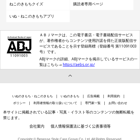
ねこのきもちクイズ
購読者専用ページ
いぬ・ねこのきもちアプリ
ＡＢＪマークは、この電子書店・電子書籍配信サービス
が、著作権者からコンテンツ使用許諾を得た正規版配信サ
ービスであることを示す登録商標（登録番号 第11091003
号）です。
ABJマークの詳細、ABJマークを掲示しているサービスの一
覧はこちら→
https://aebs.or.jp/
いぬのきもち・ねこのきもち
いぬのきもち
広告掲載
利用規約
ポリシー
利用者情報の取り扱いについて
専門家一覧
お問い合わせ
本サイトに掲載されている記事・写真・イラスト等のコンテンツの無断転載を
禁じます。
会社案内
個人情報保護法に基づく公表事項等
Copyright © Benesse Style Care Group Co.,Ltd. All Rights Reserved.