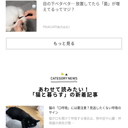
目の下ベタベタ… 放置してたら「菌」が増
えてるってマジ？
PR(AIGATE株式会社)
左からくるみちゃん、ルビーちゃん、さくらちゃん
@jyuFGRBQGP4Maha
もっと見る
ここからは、ねこのきもち獣医師相談室の岡本りさ先生に、この
ときのさくらちゃんとルビーちゃんの気持ちについて、詳しく解
説していただきます。
岡本先生：
あわせて読みたい！
「猫と暮らす」の新着記事
「中に入りたいルビーちゃんと、入らせたくないさくらちゃんの
攻防があったのだと思います。
猫の「口呼吸」には要注意？見逃したくない呼吸の
サイン
猫が口を開けて呼吸する場合は、熱中症や心臓・呼
中に入りたい気持ちのルビーちゃんに対して、さくらちゃんはル
吸器の病気が関 …
ビーちゃんより先に入りたかった、あるいは、ルビーちゃんの邪