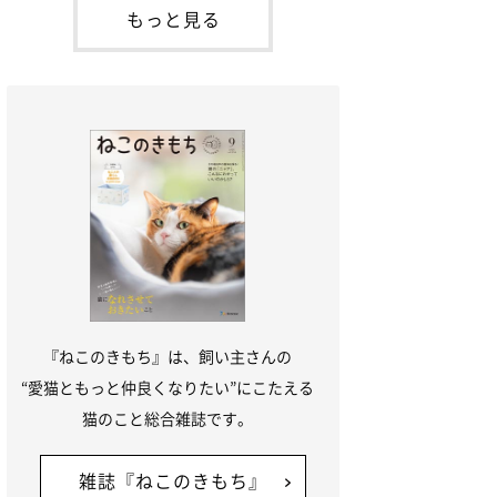
「ね
てお世話を求めるときに鳴き声を使いま
もっと見る
す。子猫なので「ニャー」よりもややか細
い「ミャア」といった鳴き声になります
が、この鳴き声を聞くと成猫が反応すると
いう習性があるようで
『ねこのきもち』は、飼い主さんの
“愛猫ともっと仲良くなりたい”にこたえる
猫のこと総合雑誌です。
雑誌『ねこのきもち』