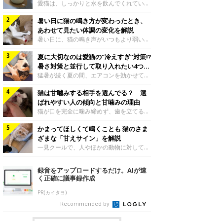
入れ方を解説
愛猫は、しっかりと水を飲んでくれていま
すか？ 夏場はエアコンで室内が涼しいこ
暑い日に猫の鳴き方が変わったとき、
ともあり、猫があまり水を飲まないこと
も。積極的に水分を摂らせるためには、給
あわせて見たい体調の変化を解説
水方法を見直したり、フードから水分を摂
暑い日に、猫の鳴き声がいつもより弱い、
らせたりする方法があります。今回は獣医
かすれる、しつこく鳴くなど、ふだんと違
師の重本仁先生に、猫に水分を摂らせるた
夏に大切なのは愛猫の“冷えすぎ”対策⁉
って聞こえることがあります。 そんなと
めにできるためできる工夫を教えていただ
き、あわせてどのような様子を確認したら
暑さ対策と並行して取り入れたい4つの
きました。ボウルの高さを愛猫の好みにね
よいのでしょうか。暑い日に猫の鳴き方が
工夫
猛暑が続く夏の間、エアコンを効かせて室
このきもち投稿写真ギャラリー水飲みボウ
変わるときの見方や注意したい体調の変化
内を冷やしますよね。しかし、人にとって
ルの高さは、猫が飲むときに頭が胃より下
などについて、ねこのきもち獣医師相談室
猫は甘噛みする相手を選んでる？ 選
は快適な温度でも、猫にとっては温度が低
にならないように設定すると飲みやすいで
の山口みき先生に伺いました。 鳴き方の
すぎることも。暑さ対策と並行して、冷え
ばれやすい人の傾向と甘噛みの理由
しょう。首を深く折り曲げずに済むため、
変化だけで判断せず、全身の様子も確認し
すぎ対策もしっかりと行うことが大切で
猫が口を完全に噛み締めず、歯を立てる程
関節や食道への負
てねこのきもち投稿写真ギャラリー猫の鳴
す。今回は獣医師の重本仁先生に、猫の冷
度に噛む“甘噛み”。遊びやスキンシップの
き方が変わったとき、暑さと関係している
えすぎを防ぐ4つの対策を教えていただき
かまってほしくて鳴くことも 猫のさま
ときに繰り出すことがありますが、同じ家
ように見えることがあります。 ただ、鳴
ました。（1） 冷房の効いていない部屋に
族でも噛まれる頻度に違いがあると感じる
ざまな「甘えサイン」を解説
き声だけで原因を決めるのは難しく、体調
行き来できるようにするねこのきもち投稿
ことも。ねこのきもちWEB MAGAZINEで
一見クールで、人やほかの動物に対してあ
や環境の変化を
写真ギャラリー猫が寒いと感じたときに、
は、飼い主さんたちにアンケートを実施
まり求めないように見える猫。しかし、実
冷気から逃れる「逃げ場」を用意しておき
し、愛猫が甘噛みする相手を選んでいると
は甘えん坊な性格の猫も少なくありませ
録音をアップロードするだけ。AIが速
ましょう。冷房の効いていない部屋や廊下
感じる状況を教えてもらいました。また、
ん。今回は猫たちが出している“甘えサイ
く正確に議事録作成
へも自由に行き来できるように、ドアは猫
ねこのきもち獣医師相談室の原駿太朗先生
ン”について、帝京科学大学生命環境学部
が通れる程度に
には、実際に猫は甘噛みする相手を選んで
アニマルサイエンス学科准教授の加隈良枝
PR(カイタヨ)
いるのか、その真相をお聞きします。約6
先生に教えていただきました。鳴くのは、
Recommended by
割の飼い主さんが「甘噛みする相手を選ん
かまってほしいサインねこのきもち投稿写
でいる」と感じていた※2026年5月実施
真ギャラリーもともと、子猫が親猫に対し