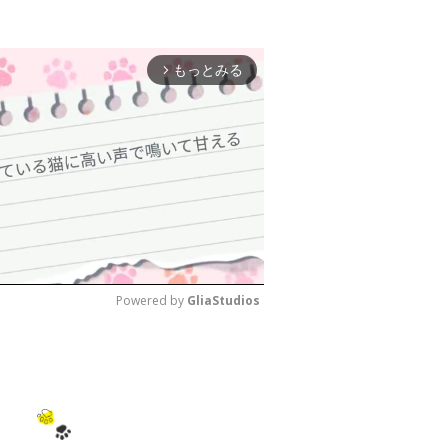
もっとみる
arrow_forward_ios
Powered by 
GliaStudios
M
u
t
e