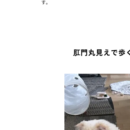
す。
肛門丸見えで歩