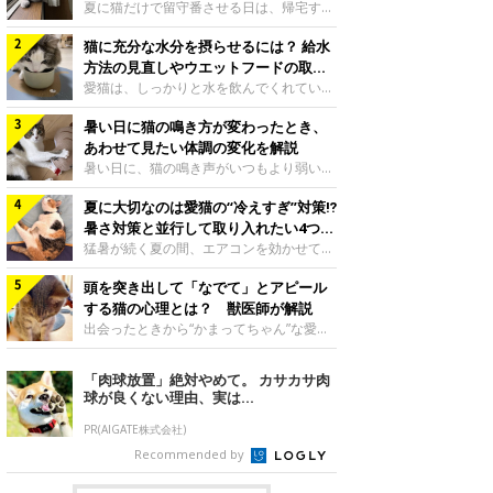
夏に猫だけで留守番させる日は、帰宅する
まで部屋が暑くなりすぎないか、水は足り
猫に充分な水分を摂らせるには？ 給水
るかと気になる飼い主さんもいるでしょ
う。家の中なら安全と思っていても、日中
方法の見直しやウエットフードの取り
は室温が急に上がることがあります。留守
入れ方を解説
愛猫は、しっかりと水を飲んでくれていま
中の暑さから猫を守るために準備したいこ
すか？ 夏場はエアコンで室内が涼しいこ
とや、帰宅後に見たいサインなどについ
暑い日に猫の鳴き方が変わったとき、
ともあり、猫があまり水を飲まないこと
て、ねこのきもち獣医師相談室の岡本りさ
も。積極的に水分を摂らせるためには、給
あわせて見たい体調の変化を解説
先生に伺いました。 留守中は室温が急に
水方法を見直したり、フードから水分を摂
暑い日に、猫の鳴き声がいつもより弱い、
上がることがあるねこのきもち投稿写真ギ
らせたりする方法があります。今回は獣医
かすれる、しつこく鳴くなど、ふだんと違
ャラリー夏の日中は、エアコンが切れると
師の重本仁先生に、猫に水分を摂らせるた
夏に大切なのは愛猫の“冷えすぎ”対策⁉
って聞こえることがあります。 そんなと
室温が急に上昇する場合があります。猫は
めにできるためできる工夫を教えていただ
き、あわせてどのような様子を確認したら
暑さ対策と並行して取り入れたい4つの
自分で涼しい場所を探すのが得意ですが、
きました。ボウルの高さを愛猫の好みにね
よいのでしょうか。暑い日に猫の鳴き方が
工夫
猛暑が続く夏の間、エアコンを効かせて室
部屋全体が暑くなれ
このきもち投稿写真ギャラリー水飲みボウ
変わるときの見方や注意したい体調の変化
内を冷やしますよね。しかし、人にとって
ルの高さは、猫が飲むときに頭が胃より下
などについて、ねこのきもち獣医師相談室
頭を突き出して「なでて」とアピール
は快適な温度でも、猫にとっては温度が低
にならないように設定すると飲みやすいで
の山口みき先生に伺いました。 鳴き方の
すぎることも。暑さ対策と並行して、冷え
する猫の心理とは？ 獣医師が解説
しょう。首を深く折り曲げずに済むため、
変化だけで判断せず、全身の様子も確認し
すぎ対策もしっかりと行うことが大切で
出会ったときから“かまってちゃん”な愛
関節や食道への負
てねこのきもち投稿写真ギャラリー猫の鳴
す。今回は獣医師の重本仁先生に、猫の冷
猫。譲渡会での小鉄くんの様子写真提供／
き方が変わったとき、暑さと関係している
えすぎを防ぐ4つの対策を教えていただき
＠Tore_2021ご紹介するのは、X（旧
「肉球放置」絶対やめて。 カサカサ肉
ように見えることがあります。 ただ、鳴
ました。（1） 冷房の効いていない部屋に
Twitter）ユーザー＠Tore_2021さんの愛
球が良くない理由、実は...
き声だけで原因を決めるのは難しく、体調
行き来できるようにするねこのきもち投稿
猫・小鉄くんです。飼い主さんによると、
や環境の変化を
写真ギャラリー猫が寒いと感じたときに、
小鉄くんは元保護猫なのだとか。飼い主さ
PR(AIGATE株式会社)
冷気から逃れる「逃げ場」を用意しておき
ん： 「ペット可のマンションに引っ越し
Recommended by
ましょう。冷房の効いていない部屋や廊下
たので、ずっと飼いたかった猫を探しに
へも自由に行き来できるように、ドアは猫
2016年末に譲渡会に行きました。そこで