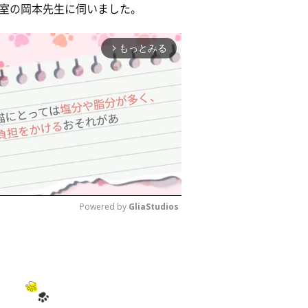
室の岡本先生に伺いました。
もっとみる
arrow_forward_ios
Powered by 
GliaStudios
M
u
t
e