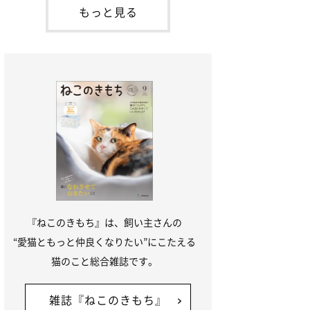
が通れる程度に
出会ったのが小鉄です。当時、小鉄はまだ
もっと見る
1才くらいだったのですが、私たちがケー
ジの中を覗いていると、そっと前足を出し
てきて、私の手の上にのっけてきたん
『ねこのきもち』は、飼い主さんの
“愛猫ともっと仲良くなりたい”にこたえる
猫のこと総合雑誌です。
雑誌『ねこのきもち』