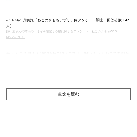
※2026年5月実施「ねこのきもちアプリ」内アンケート調査（回答者数 142
人）
飼い主さんの荷物のニオイを確認する猫に関するアンケート（ねこのきもちWEB
MAGAZINE）
今回ねこのきもちWEB MAGAZINEでは、飼い主さん142名を対象
に
「飼い主さんの荷物のニオイを確認する猫」
に関するアンケー
ト調査を実施。
その結果、約8割の飼い主さんが、帰宅後に愛猫が荷物のニオイ
全文を読む
をチェックすることがあると回答しました。