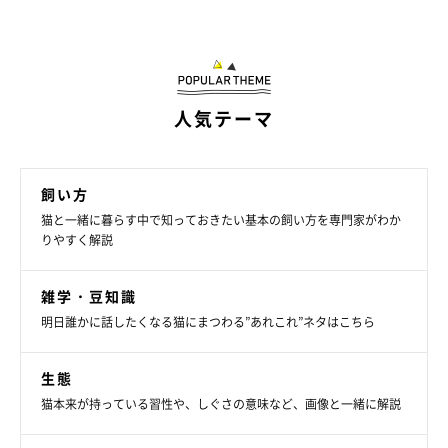
「いつもと違う場所に行ったり、違うものが入ってたりし
たら嗅いでます。靴も時々嗅いでます」
「いつもより帰宅が遅くなったときなど、念入りにくんく
んします」
人気テーマ
荷物よりも飼い主さん自身をチェック
飼い方
猫と一緒に暮らす中で知っておきたい基本の飼い方を専門家がわか
りやすく解説
「荷物というか、飼い主本人をクンクンします…多分浮気
していないか、確認しています…」
雑学・豆知識
明日誰かに話したくなる猫にまつわる”あれこれ”ネタはこちら
「動物病院で働いているので、ほかの動物やほかの猫のニ
オイがするのか、着ている制服のニオイチェックをされ
る」
生態
猫本来が持っている習性や、しぐさの意味など、画像と一緒に解説
「荷物より洋服のニオイをたくさん嗅いでチェックしま
す。その後、洋服の上に乗っかり座ります」