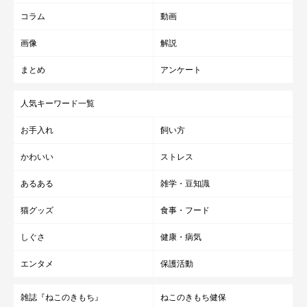
コラム
動画
ねこのきもちWEB MAGAZINE『飼い主さんの荷物のニオイを確認
する猫に関するアンケート』
画像
解説
※アンケートは飼い主さんがご自身の体験を回答したものです。
まとめ
アンケート
※写真はスマホアプリ「いぬ・ねこのきもち」で投稿されたもの
です。
人気キーワード一覧
※記事と写真に関連性がない場合もあります。
お手入れ
飼い方
※記事の内容は2026年6月時点の情報です。
取材・文／雨宮カイ
かわいい
ストレス
あるある
雑学・豆知識
猫グッズ
食事・フード
しぐさ
健康・病気
エンタメ
保護活動
雑誌『ねこのきもち』
ねこのきもち健保