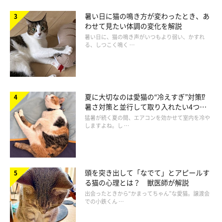
暑い日に猫の鳴き方が変わったとき、あ
わせて見たい体調の変化を解説
暑い日に、猫の鳴き声がいつもより弱い、かすれ
る、しつこく鳴く …
夏に大切なのは愛猫の“冷えすぎ”対策⁉
暑さ対策と並行して取り入れたい4つの
工夫
猛暑が続く夏の間、エアコンを効かせて室内を冷や
買い物帰りは念入りにクンクン
しますよね。し …
「仕事帰りだとチェックなし。買い物帰りだと自分のゴハ
ンが入ってる？と思ってるのか、チェックが入ります」
頭を突き出して「なでて」とアピールす
る猫の心理とは？ 獣医師が解説
「お買い物をしてきた食料品や日用品に反応します。くま
出会ったときから“かまってちゃん”な愛猫。譲渡会
なくパトロールをして、満足すると戻っていきます
での小鉄くん …
（笑）」