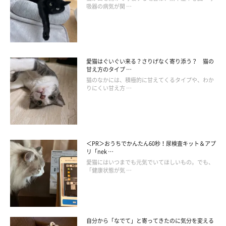
「仕事から帰ってきてリュックを下ろしたら、私より先に
吸器の病気が関 …
すぐにリュックへ…。ファスナーを開けようと頭をグリグ
リしています。ファスナー開けに成功したら、入ってしま
おうと格闘しますが、その後だいたい取り上げられて終了
ですね」
愛猫はぐいぐい来る？さりげなく寄り添う？ 猫の
甘え方のタイプ …
「仕事から帰ると必ず玄関の爪研ぎで爪をとぎ、そのまま
猫のなかには、積極的に甘えてくるタイプや、わか
私のカバンのニオイを嗅ぎます。それで落ち着くのか、さ
りにくい甘え方 …
っさとリビングに入っていきます」
＜PR＞おうちでかんたん60秒！尿検査キット＆アプ
リ「nek …
愛猫にはいつまでも元気でいてほしいもの。でも、
「健康状態が気 …
自分から「なでて」と寄ってきたのに気分を変える