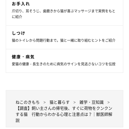
お手入れ
「スカートの裾のニオイを嗅いで、体をこすりつけに来ま
爪切り、耳そうじ、歯磨きから猫が喜ぶマッサージまで実例をもと
に紹介
す。そのまま床に座ると、まるでマタタビを嗅いだときの
ように体をくねらせて、スカートに戯れながら床を転げ回
ってます」
しつけ
猫のトイレから問題行動まで。猫と一緒に取り組むヒントをご紹介
健康・病気
愛猫の健康・長生きのために病気のサインを見逃さないコツを伝授
ねこのきもち
猫と暮らす
雑学・豆知識
【調査】飼い主さんの帰宅後、すぐに荷物をクンクン
する猫 行動からわかる心理と注意点は？｜獣医師解
説