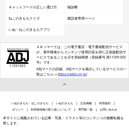
キャットフードの正しい選び方
猫診断
ねこのきもちクイズ
購読者専用ページ
いぬ・ねこのきもちアプリ
ＡＢＪマークは、この電子書店・電子書籍配信サービス
が、著作権者からコンテンツ使用許諾を得た正規版配信サ
ービスであることを示す登録商標（登録番号 第11091003
号）です。
ABJマークの詳細、ABJマークを掲示しているサービスの一
覧はこちら→
https://aebs.or.jp/
いぬのきもち・ねこのきもち
いぬのきもち
広告掲載
利用規約
ポリシー
利用者情報の取り扱いについて
専門家一覧
お問い合わせ
本サイトに掲載されている記事・写真・イラスト等のコンテンツの無断転載を
禁じます。