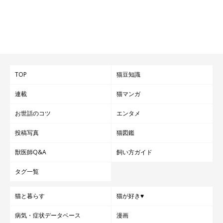
TOP
猫豆知識
猫が荷物のニオイを嗅ぐときに注意したいこと
連載
猫マンガ
お世話のコツ
エンタメ
岡本先生：
投稿写真
猫図鑑
「ニオイの強いものや揮発するもの、猫が中毒を起こす可能性が
あるものには注意が必要です。たとえば、
香水や消臭剤、消毒剤
獣医師Q&A
飼い方ガイド
やアルコール・シンナーが含まれる製品など
です。
タグ一覧
愛猫がこうしたものを嗅がないよう、気をつけましょう」
猫と暮らす
猫が好き♥
病気・症状データベース
漫画
（監修：ねこのきもち獣医師相談室 獣医師・岡本りさ先生）