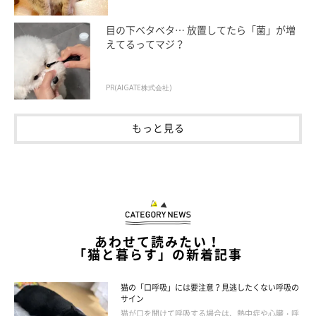
「紙袋やテイクアウトした食べ物の袋のニオイを確認し
目の下ベタベタ… 放置してたら「菌」が増
て、空になった袋の中に入ります。穴掘りをしたり、くつ
えてるってマジ？
ろいだり、自分のニオイをつけたりしています」
「買い物バッグはいろいろなニオイがするみたいで、特に
PR(AIGATE株式会社)
気になるらしい。君のおやつはないよといつも言ってま
す」
もっと見る
「スーパーに持っていくマイバッグ。帰ってきて荷物を出
すと、まずクンクン、次にホリホリ、最後は中に入ってご
満悦」
仕事用のカバンが気になる
あわせて読みたい！
「猫と暮らす」の新着記事
「仕事用のカバンの外側をクンクンと嗅ぎ回る」
猫の「口呼吸」には要注意？見逃したくない呼吸の
サイン
猫が口を開けて呼吸する場合は、熱中症や心臓・呼