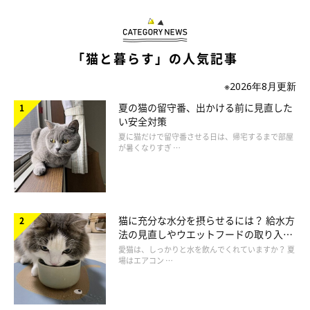
どんな荷物にも反応する
「猫と暮らす」の人気記事
「どんな荷物でも反応します。入念にニオイをチェックし
※2026年8月更新
たあと、体をこすりつけたり、中のものを触ろうとしま
す」
夏の猫の留守番、出かける前に見直した
い安全対策
「帰宅時に部屋に持って入ったものはすべてチェックが入
夏に猫だけで留守番させる日は、帰宅するまで部屋
が暑くなりすぎ …
ります。何かいいものがないか興味津々です」
「私のバッグや着ていた洋服など、愛猫自身が納得するま
でしつこくニオイチェックしています」
猫に充分な水分を摂らせるには？ 給水方
法の見直しやウエットフードの取り入れ
方を解説
愛猫は、しっかりと水を飲んでくれていますか？ 夏
場はエアコン …