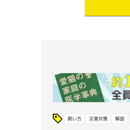
飼い方
災害対策
解説