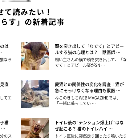
せて読みたい！
暮らす」の新着記事
のは
頭を突き出して「なでて」とアピー
…
ルする猫の心理とは？ 獣医師 …
猫なら
飼い主さんの横で頭を突き出して、「な
でて」とアピール姿がSN …
見直
愛猫との関係性の変化を調査！猫が
急にそっけなくなる理由も獣医 …
してエ
ねこのきもちWEB MAGAZINEでは、
「一緒に暮らしてい …
子猫
トイレ後の“テンション爆上げ”はな
 …
ぜ起こる？ 猫のトイレハイ …
分のス
トイレ直後に突然走り回ったり鳴いたり