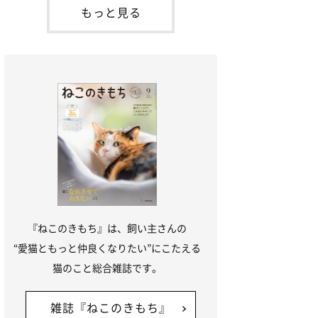
「ね
てお世話を求めるときに鳴き声を使いま
もっと見る
す。子猫なので「ニャー」よりもややか細
い「ミャア」といった鳴き声になります
が、この鳴き声を聞くと成猫が反応すると
いう習性があるようで
『ねこのきもち』は、飼い主さんの
“愛猫ともっと仲良くなりたい”にこたえる
猫のこと総合雑誌です。
雑誌『ねこのきもち』