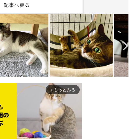
記事へ戻る
もっとみる
arrow_forward_ios