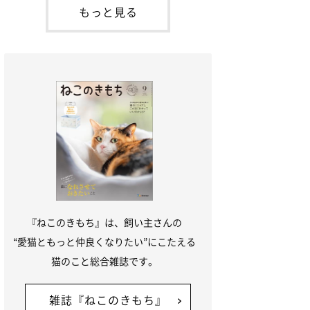
「ね
てお世話を求めるときに鳴き声を使いま
もっと見る
す。子猫なので「ニャー」よりもややか細
い「ミャア」といった鳴き声になります
が、この鳴き声を聞くと成猫が反応すると
いう習性があるようで
『ねこのきもち』は、飼い主さんの
“愛猫ともっと仲良くなりたい”にこたえる
猫のこと総合雑誌です。
雑誌『ねこのきもち』