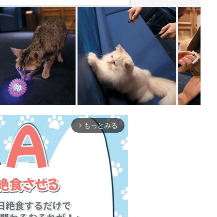
もっとみる
arrow_forward_ios