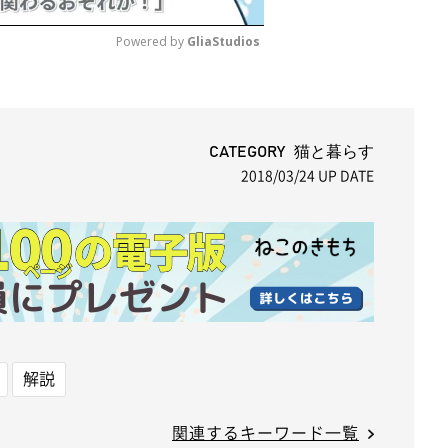
Powered by 
GliaStudios
M
u
t
CATEGORY 猫と暮らす
2018/03/24
UP DATE
e
解説
関連するキーワード一覧