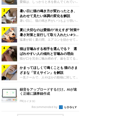
入れ方を解説
愛猫は、しっかりと水を飲んでくれていま
すか？ 夏場はエアコンで室内が涼しいこ
暑い日に猫の鳴き方が変わったとき、
ともあり、猫があまり水を飲まないこと
も。積極的に水分を摂らせるためには、給
あわせて見たい体調の変化を解説
水方法を見直したり、フードから水分を摂
暑い日に、猫の鳴き声がいつもより弱い、
らせたりする方法があります。今回は獣医
かすれる、しつこく鳴くなど、ふだんと違
師の重本仁先生に、猫に水分を摂らせるた
夏に大切なのは愛猫の“冷えすぎ”対策⁉
って聞こえることがあります。 そんなと
めにできるためできる工夫を教えていただ
き、あわせてどのような様子を確認したら
暑さ対策と並行して取り入れたい4つの
きました。ボウルの高さを愛猫の好みにね
よいのでしょうか。暑い日に猫の鳴き方が
工夫
猛暑が続く夏の間、エアコンを効かせて室
このきもち投稿写真ギャラリー水飲みボウ
変わるときの見方や注意したい体調の変化
内を冷やしますよね。しかし、人にとって
ルの高さは、猫が飲むときに頭が胃より下
などについて、ねこのきもち獣医師相談室
猫は甘噛みする相手を選んでる？ 選
は快適な温度でも、猫にとっては温度が低
にならないように設定すると飲みやすいで
の山口みき先生に伺いました。 鳴き方の
すぎることも。暑さ対策と並行して、冷え
ばれやすい人の傾向と甘噛みの理由
しょう。首を深く折り曲げずに済むため、
変化だけで判断せず、全身の様子も確認し
すぎ対策もしっかりと行うことが大切で
猫が口を完全に噛み締めず、歯を立てる程
関節や食道への負
てねこのきもち投稿写真ギャラリー猫の鳴
す。今回は獣医師の重本仁先生に、猫の冷
度に噛む“甘噛み”。遊びやスキンシップの
き方が変わったとき、暑さと関係している
えすぎを防ぐ4つの対策を教えていただき
かまってほしくて鳴くことも 猫のさま
ときに繰り出すことがありますが、同じ家
ように見えることがあります。 ただ、鳴
ました。（1） 冷房の効いていない部屋に
族でも噛まれる頻度に違いがあると感じる
ざまな「甘えサイン」を解説
き声だけで原因を決めるのは難しく、体調
行き来できるようにするねこのきもち投稿
ことも。ねこのきもちWEB MAGAZINEで
一見クールで、人やほかの動物に対してあ
や環境の変化を
写真ギャラリー猫が寒いと感じたときに、
は、飼い主さんたちにアンケートを実施
まり求めないように見える猫。しかし、実
冷気から逃れる「逃げ場」を用意しておき
し、愛猫が甘噛みする相手を選んでいると
は甘えん坊な性格の猫も少なくありませ
録音をアップロードするだけ。AIが速
ましょう。冷房の効いていない部屋や廊下
感じる状況を教えてもらいました。また、
ん。今回は猫たちが出している“甘えサイ
く正確に議事録作成
へも自由に行き来できるように、ドアは猫
ねこのきもち獣医師相談室の原駿太朗先生
ン”について、帝京科学大学生命環境学部
が通れる程度に
には、実際に猫は甘噛みする相手を選んで
アニマルサイエンス学科准教授の加隈良枝
PR(カイタヨ)
いるのか、その真相をお聞きします。約6
先生に教えていただきました。鳴くのは、
Recommended by
割の飼い主さんが「甘噛みする相手を選ん
かまってほしいサインねこのきもち投稿写
でいる」と感じていた※2026年5月実施
真ギャラリーもともと、子猫が親猫に対し