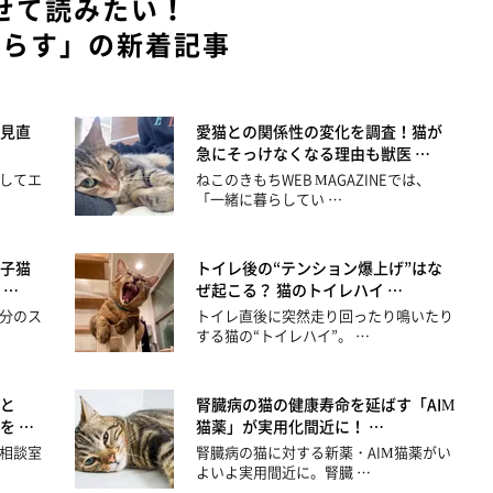
せて読みたい！
暮らす」の新着記事
見直
愛猫との関係性の変化を調査！猫が
急にそっけなくなる理由も獣医 …
してエ
ねこのきもちWEB MAGAZINEでは、
「一緒に暮らしてい …
子猫
トイレ後の“テンション爆上げ”はな
 …
ぜ起こる？ 猫のトイレハイ …
分のス
トイレ直後に突然走り回ったり鳴いたり
する猫の“トイレハイ”。 …
と
腎臓病の猫の健康寿命を延ばす「AIM
を …
猫薬」が実用化間近に！ …
相談室
腎臓病の猫に対する新薬・AIM猫薬がい
よいよ実用間近に。腎臓 …