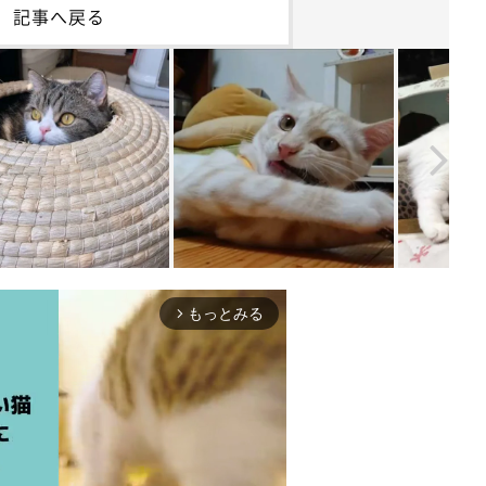
記事へ戻る
もっとみる
arrow_forward_ios