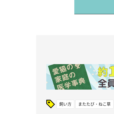
飼い方
またたび・ねこ草