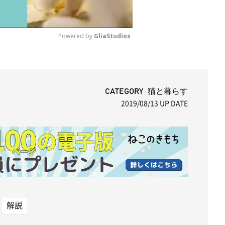
Powered by 
GliaStudios
M
u
t
CATEGORY 猫と暮らす
2019/08/13
UP DATE
e
解説