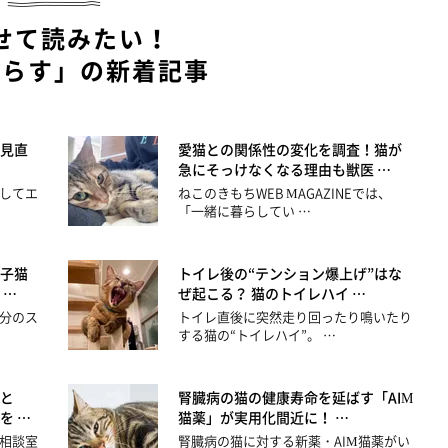
せて読みたい！
暮らす」の新着記事
見直
愛猫との関係性の変化を調査！猫が
急にそっけなくなる理由も獣医 …
してエ
ねこのきもちWEB MAGAZINEでは、
「一緒に暮らしてい …
子猫
トイレ後の“テンション爆上げ”はな
 …
ぜ起こる？ 猫のトイレハイ …
分のス
トイレ直後に突然走り回ったり鳴いたり
する猫の“トイレハイ”。 …
と
腎臓病の猫の健康寿命を延ばす「AIM
を …
猫薬」が実用化間近に！ …
相談室
腎臓病の猫に対する新薬・AIM猫薬がい