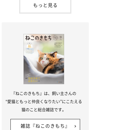
「ね
てお世話を求めるときに鳴き声を使いま
もっと見る
す。子猫なので「ニャー」よりもややか細
い「ミャア」といった鳴き声になります
が、この鳴き声を聞くと成猫が反応すると
いう習性があるようで
『ねこのきもち』は、飼い主さんの
“愛猫ともっと仲良くなりたい”にこたえる
猫のこと総合雑誌です。
雑誌『ねこのきもち』