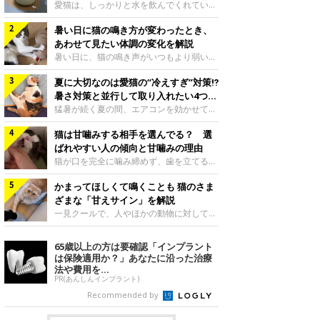
入れ方を解説
愛猫は、しっかりと水を飲んでくれていま
すか？ 夏場はエアコンで室内が涼しいこ
暑い日に猫の鳴き方が変わったとき、
ともあり、猫があまり水を飲まないこと
も。積極的に水分を摂らせるためには、給
あわせて見たい体調の変化を解説
水方法を見直したり、フードから水分を摂
暑い日に、猫の鳴き声がいつもより弱い、
らせたりする方法があります。今回は獣医
かすれる、しつこく鳴くなど、ふだんと違
師の重本仁先生に、猫に水分を摂らせるた
夏に大切なのは愛猫の“冷えすぎ”対策⁉
って聞こえることがあります。 そんなと
めにできるためできる工夫を教えていただ
き、あわせてどのような様子を確認したら
暑さ対策と並行して取り入れたい4つの
きました。ボウルの高さを愛猫の好みにね
よいのでしょうか。暑い日に猫の鳴き方が
工夫
猛暑が続く夏の間、エアコンを効かせて室
このきもち投稿写真ギャラリー水飲みボウ
変わるときの見方や注意したい体調の変化
内を冷やしますよね。しかし、人にとって
ルの高さは、猫が飲むときに頭が胃より下
などについて、ねこのきもち獣医師相談室
猫は甘噛みする相手を選んでる？ 選
は快適な温度でも、猫にとっては温度が低
にならないように設定すると飲みやすいで
の山口みき先生に伺いました。 鳴き方の
すぎることも。暑さ対策と並行して、冷え
ばれやすい人の傾向と甘噛みの理由
しょう。首を深く折り曲げずに済むため、
変化だけで判断せず、全身の様子も確認し
すぎ対策もしっかりと行うことが大切で
猫が口を完全に噛み締めず、歯を立てる程
関節や食道への負
てねこのきもち投稿写真ギャラリー猫の鳴
す。今回は獣医師の重本仁先生に、猫の冷
度に噛む“甘噛み”。遊びやスキンシップの
き方が変わったとき、暑さと関係している
えすぎを防ぐ4つの対策を教えていただき
かまってほしくて鳴くことも 猫のさま
ときに繰り出すことがありますが、同じ家
ように見えることがあります。 ただ、鳴
ました。（1） 冷房の効いていない部屋に
族でも噛まれる頻度に違いがあると感じる
ざまな「甘えサイン」を解説
き声だけで原因を決めるのは難しく、体調
行き来できるようにするねこのきもち投稿
ことも。ねこのきもちWEB MAGAZINEで
一見クールで、人やほかの動物に対してあ
や環境の変化を
写真ギャラリー猫が寒いと感じたときに、
は、飼い主さんたちにアンケートを実施
まり求めないように見える猫。しかし、実
冷気から逃れる「逃げ場」を用意しておき
し、愛猫が甘噛みする相手を選んでいると
は甘えん坊な性格の猫も少なくありませ
65歳以上の方は要確認「インプラント
ましょう。冷房の効いていない部屋や廊下
感じる状況を教えてもらいました。また、
ん。今回は猫たちが出している“甘えサイ
は保険適用か？」あなたに沿った治療
へも自由に行き来できるように、ドアは猫
ねこのきもち獣医師相談室の原駿太朗先生
ン”について、帝京科学大学生命環境学部
法や費用を...
が通れる程度に
には、実際に猫は甘噛みする相手を選んで
アニマルサイエンス学科准教授の加隈良枝
PR(あんしんインプラント)
いるのか、その真相をお聞きします。約6
先生に教えていただきました。鳴くのは、
Recommended by
割の飼い主さんが「甘噛みする相手を選ん
かまってほしいサインねこのきもち投稿写
でいる」と感じていた※2026年5月実施
真ギャラリーもともと、子猫が親猫に対し