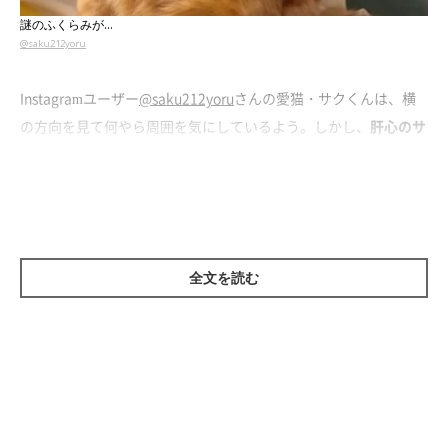
謎のふくらみが…
@saku212yoru
Instagramユーザー
@saku212yoru
さんの愛猫・サクくんは、横
の方向を見て何やら周囲を気にしているよう。しかし、
肝心のサ
クくんがかなり気になる姿
だったんです。
あれ、座り方が…？
全文を読む