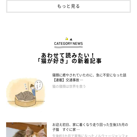
もっと見る
あわせて読みたい！
「猫が好き」の新着記事
寝顔に癒やされていたのに、急に不安になった話
【連載】交通事故 …
猫の寝顔は世界を救う
なんというエレガントな姿！
@saku212yoru
お迎え初日、家に着くなり走り回った生後3カ月の
子猫 すぐに家 …
生後約3カ月で家族になったノルウェージャンフォ