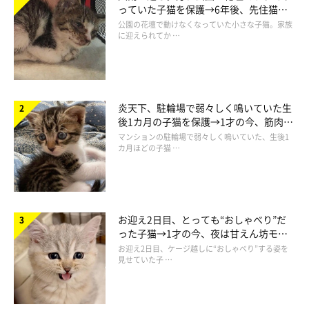
っていた子猫を保護→6年後、先住猫
と“姉妹”のような関係に
公園の花壇で動けなくなっていた小さな子猫。家族
に迎えられてか …
この投稿をInstagramで見る
炎天下、駐輪場で弱々しく鳴いていた生
後1カ月の子猫を保護→1才の今、筋肉質
でツンデレなコに成長
マンションの駐輪場で弱々しく鳴いていた、生後1
カ月ほどの子猫 …
お迎え2日目、とっても“おしゃべり”だ
った子猫→1才の今、夜は甘えん坊モー
ドになるコに成長！
お迎え2日目、ケージ越しに“おしゃべり”する姿を
見せていた子 …
サク🐱ヨル(@saku212yoru)がシェアした投稿