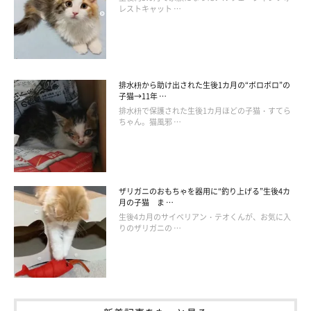
また、別の投稿では、ソファの背に体を預けて座る姿も。足の感
レストキャット …
じといい、一点を見つめる表情といい、
「どうしてそんな座り方
になったの!?」
と思わずクスッとしちゃいますね。
排水枡から助け出された生後1カ月の“ボロボロ”の
掲載協力／Instagram（
@saku212yoru
さん）
子猫→11年 …
※この記事は投稿者さまにご了承をいただいたうえで制作してい
排水枡で保護された生後1カ月ほどの子猫・すてら
ちゃん。猫風邪 …
ます。
文／二宮ねこむ
ザリガニのおもちゃを器用に“釣り上げる”生後4カ
月の子猫 ま …
生後4カ月のサイベリアン・テオくんが、お気に入
りのザリガニの …