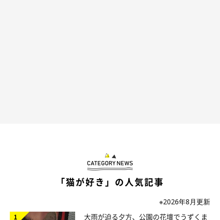
ちんまりしちゃう。
@saku212yoru
飼い主さんによれば、足の辺りの毛づくろいをするときにこのよ
うな座り方になるとのことですが、サクくんは自分の体勢に気づ
いているのでしょうか（笑） 気になりますね。
ユニークな座り方をするサクくんの姿に、Instagramユーザーさ
んからは
「え！すごい」「お膝が揃ってるみたいで可愛いです
ね〜」「変な座り方なのにお膝揃えてお行儀がいい」
といった声
が寄せられています。
「猫が好き」の人気記事
※2026年8月更新
大雨が迫る夕方、公園の花壇でうずくま