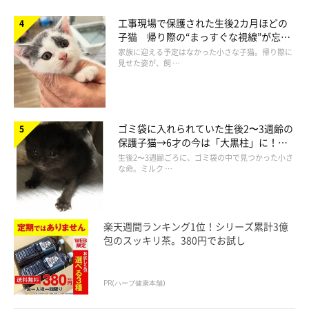
工事現場で保護された生後2カ月ほどの
子猫 帰り際の“まっすぐな視線”が忘れ
られず、家族の一員に
家族に迎える予定はなかった小さな子猫。帰り際に
見せた姿が、飼 …
ゴミ袋に入れられていた生後2〜3週齢の
保護子猫→6才の今は「大黒柱」に！
美しい黒猫に成長した姿にグッとくる
生後2〜3週齢ごろに、ゴミ袋の中で見つかった小さ
な命。ミルク …
楽天週間ランキング1位！シリーズ累計3億
包のスッキリ茶。380円でお試し
別の変わった座り方も
PR(ハーブ健康本舗)