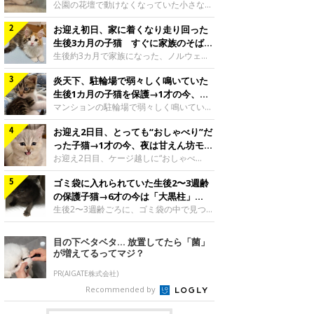
と“姉妹”のような関係に
公園の花壇で動けなくなっていた小さな子
猫。家族に迎えられてから6年、先住猫と
お迎え初日、家に着くなり走り回った
の間には深い絆が育まれていました。保護
当時のティダちゃん。
生後3カ月の子猫 すぐに家族のそばで
@muumuu62197189紹介するのは、
落ち着く姿に「迎えてよかった」
生後約3カ月で家族になった、ノルウェー
X（旧Twitter）ユーザー
ジャンフォレストキャットの子猫。お迎え
@muumuu62197189さんの愛猫・ティダ
炎天下、駐輪場で弱々しく鳴いていた
翌日には、すでに家でくつろぐ様子を見せ
ちゃん（取材時6才）の成長記録です。こ
ていました。お迎え翌日、ベッドでうとう
生後1カ月の子猫を保護→1才の今、筋
ちらは、生後3カ月ごろのティダちゃん。
とするむうちゃんお迎え翌日のむうちゃ
肉質でツンデレなコに成長
マンションの駐輪場で弱々しく鳴いてい
飼い主さんが出会ったのは、夜から大雨に
ん。@umimugi0304紹介するのは、
た、生後1カ月ほどの子猫。家族に迎えら
なると予報されていた日の夕方でした。花
Instagramユーザー@umimugi0304さんの
お迎え2日目、とっても“おしゃべり”だ
れてから1年、体も行動も大きく成長しま
壇で動けずにいた子猫保護したばかりのテ
愛猫・むうちゃん（撮影時、生後約3カ月
した。炎天下の駐輪場で鳴いていた小さな
った子猫→1才の今、夜は甘えん坊モー
ィダちゃん。@muumuu62197189飼い主
／ノルウェージャンフォレストキャッ
子猫保護当時のモモちゃん。@Kingponzu
ドになるコに成長！
お迎え2日目、ケージ越しに“おしゃべ
さんは、公園の
ト）。こちらは、お迎え翌日に撮影された
紹介するのは、X（旧Twitter）ユーザー
り”する姿を見せていた子猫。1才になった
一枚。ゴハンをお腹いっぱい食べたむうち
@Kingponzuさんの愛猫・モモちゃん（取
ゴミ袋に入れられていた生後2〜3週齢
今も見せる愛らしい姿にキュンとします。
ゃんは眠くなり、飼い主さん夫婦のベッド
材時1才）の成長記録です。こちらは、モ
お迎え2日目、ケージ越しに何かを伝える
の保護子猫→6才の今は「大黒柱」
でうとうとし始めたのだとか。飼い主さ
モちゃんが生後1カ月ごろに撮影された一
ももちゃん“おしゃべり”なももちゃん。
に！ 美しい黒猫に成長した姿にグッ
生後2〜3週齢ごろに、ゴミ袋の中で見つか
枚。飼い主さんの自宅マンションの駐輪場
@poocoonyan紹介するのは、Instagram
った小さな命。ミルクから育てられたその
とくる
で鳴いていたところを保護された当時の姿
ユーザー@poocoonyanさんの愛猫・もも
子猫は今、家族に欠かせない存在へと成長
目の下ベタベタ… 放置してたら「菌」
です。子猫時代のモモちゃん。
ちゃん（取材時1才／マンチカン）です。
しました。ゴミ袋の中で見つかった、ミニ
が増えてるってマジ？
@Kingponzuその日は気温が35℃を
こちらの動画は、ももちゃんが生後2カ月
モグラのような子猫よちよち歩きをしてい
を過ぎたころ、お迎え2日目に撮影された
たころの、生後2〜3週齢ごろのドンちゃ
PR(AIGATE株式会社)
もの。新しい環境にゆっくり慣れてもらう
ん。@doddou_1今回紹介するのは、
Recommended by
ため、当時はケージの中で過ごしていまし
X（旧Twitter）ユーザー@doddou_1さん
た。鳴いてアピールするももち
の愛猫・ドンちゃん（取材時、推定6才／