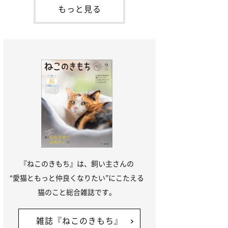
本名：ドミトリー・ドンスコイ）。ドンち
もっと見る
ゃんは、保護猫でした。ドンちゃんが見つ
かったのは、飼い主さんの姉の勤め先の敷
地内でした。ゴミ袋に入れられている
『ねこのきもち』は、飼い主さんの
“愛猫ともっと仲良くなりたい”にこたえる
猫のこと総合雑誌です。
雑誌『ねこのきもち』