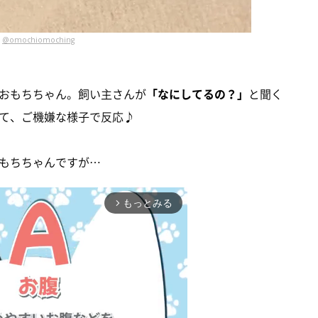
@omochiomoching
おもちちゃん。飼い主さんが
「なにしてるの？」
と聞く
て、ご機嫌な様子で反応♪
もちちゃんですが…
もっとみる
arrow_forward_ios