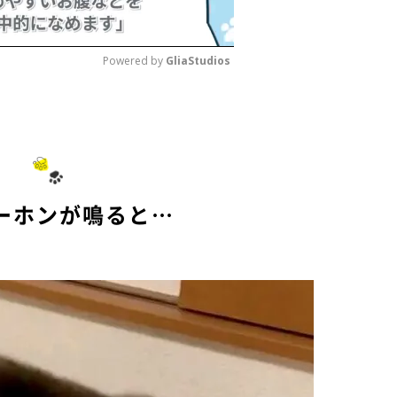
Powered by 
GliaStudios
M
u
t
e
ーホンが鳴ると…