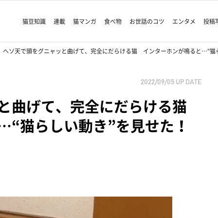
猫豆知識
連載
猫マンガ
食べ物
お世話のコツ
エンタメ
投稿
ヘソ天で頭をグニャッと曲げて、完全にだらける猫 インターホンが鳴ると…“猫
2022/09/05
UP DATE
ッと曲げて、完全にだらける猫
…“猫らしい動き”を見せた！