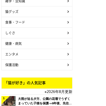
雑学・豆知識
猫グッズ
食事・フード
しぐさ
健康・病気
エンタメ
保護活動
「猫が好き」の人気記事
※2026年8月更新
大雨が迫る夕方、公園の花壇でうずく
まっていた子猫を保護→6年後、先住猫