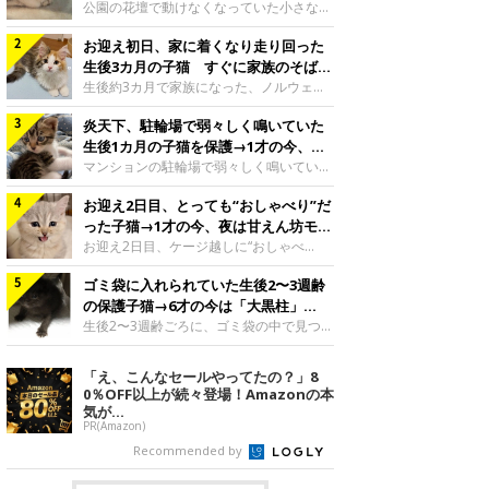
と“姉妹”のような関係に
公園の花壇で動けなくなっていた小さな子
猫。家族に迎えられてから6年、先住猫と
お迎え初日、家に着くなり走り回った
の間には深い絆が育まれていました。保護
当時のティダちゃん。
生後3カ月の子猫 すぐに家族のそばで
@muumuu62197189紹介するのは、
落ち着く姿に「迎えてよかった」
生後約3カ月で家族になった、ノルウェー
X（旧Twitter）ユーザー
ジャンフォレストキャットの子猫。お迎え
@muumuu62197189さんの愛猫・ティダ
炎天下、駐輪場で弱々しく鳴いていた
翌日には、すでに家でくつろぐ様子を見せ
ちゃん（取材時6才）の成長記録です。こ
ていました。お迎え翌日、ベッドでうとう
生後1カ月の子猫を保護→1才の今、筋
ちらは、生後3カ月ごろのティダちゃん。
とするむうちゃんお迎え翌日のむうちゃ
肉質でツンデレなコに成長
マンションの駐輪場で弱々しく鳴いてい
飼い主さんが出会ったのは、夜から大雨に
ん。@umimugi0304紹介するのは、
た、生後1カ月ほどの子猫。家族に迎えら
なると予報されていた日の夕方でした。花
Instagramユーザー@umimugi0304さんの
お迎え2日目、とっても“おしゃべり”だ
れてから1年、体も行動も大きく成長しま
壇で動けずにいた子猫保護したばかりのテ
愛猫・むうちゃん（撮影時、生後約3カ月
した。炎天下の駐輪場で鳴いていた小さな
った子猫→1才の今、夜は甘えん坊モー
ィダちゃん。@muumuu62197189飼い主
／ノルウェージャンフォレストキャッ
子猫保護当時のモモちゃん。@Kingponzu
ドになるコに成長！
お迎え2日目、ケージ越しに“おしゃべ
さんは、公園の
ト）。こちらは、お迎え翌日に撮影された
紹介するのは、X（旧Twitter）ユーザー
り”する姿を見せていた子猫。1才になった
一枚。ゴハンをお腹いっぱい食べたむうち
@Kingponzuさんの愛猫・モモちゃん（取
ゴミ袋に入れられていた生後2〜3週齢
今も見せる愛らしい姿にキュンとします。
ゃんは眠くなり、飼い主さん夫婦のベッド
材時1才）の成長記録です。こちらは、モ
お迎え2日目、ケージ越しに何かを伝える
の保護子猫→6才の今は「大黒柱」
でうとうとし始めたのだとか。飼い主さ
モちゃんが生後1カ月ごろに撮影された一
ももちゃん“おしゃべり”なももちゃん。
に！ 美しい黒猫に成長した姿にグッ
生後2〜3週齢ごろに、ゴミ袋の中で見つか
枚。飼い主さんの自宅マンションの駐輪場
@poocoonyan紹介するのは、Instagram
った小さな命。ミルクから育てられたその
とくる
で鳴いていたところを保護された当時の姿
ユーザー@poocoonyanさんの愛猫・もも
子猫は今、家族に欠かせない存在へと成長
「え、こんなセールやってたの？」8
です。子猫時代のモモちゃん。
ちゃん（取材時1才／マンチカン）です。
しました。ゴミ袋の中で見つかった、ミニ
0％OFF以上が続々登場！Amazonの本
@Kingponzuその日は気温が35℃を
こちらの動画は、ももちゃんが生後2カ月
モグラのような子猫よちよち歩きをしてい
気が...
を過ぎたころ、お迎え2日目に撮影された
たころの、生後2〜3週齢ごろのドンちゃ
PR(Amazon)
もの。新しい環境にゆっくり慣れてもらう
ん。@doddou_1今回紹介するのは、
Recommended by
ため、当時はケージの中で過ごしていまし
X（旧Twitter）ユーザー@doddou_1さん
た。鳴いてアピールするももち
の愛猫・ドンちゃん（取材時、推定6才／