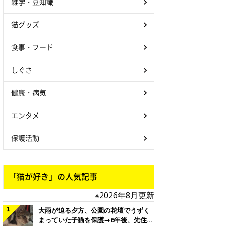
雑学・豆知識
猫グッズ
食事・フード
しぐさ
健康・病気
エンタメ
保護活動
「猫が好き」の人気記事
※2026年8月更新
大雨が迫る夕方、公園の花壇でうずく
まっていた子猫を保護→6年後、先住猫