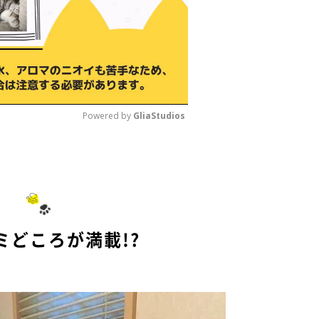
Powered by 
GliaStudios
M
u
t
e
ミどころが満載!?