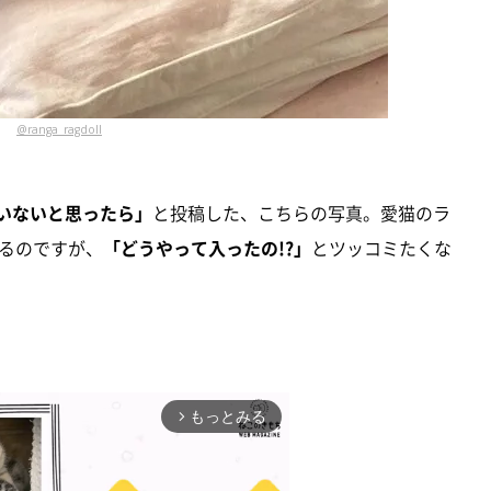
@ranga_ragdoll
いないと思ったら」
と投稿した、こちらの写真。愛猫のラ
るのですが、
「どうやって入ったの!?」
とツッコミたくな
もっとみる
arrow_forward_ios