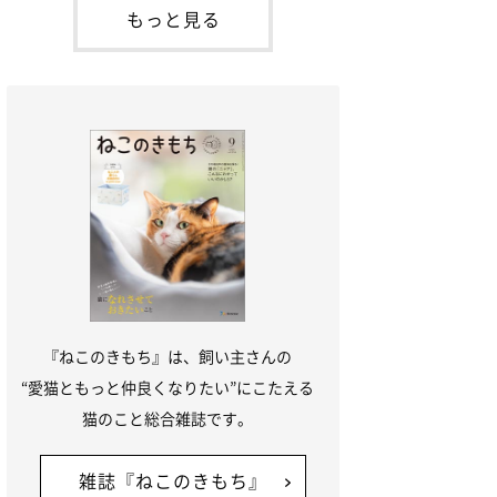
本名：ドミトリー・ドンスコイ）。ドンち
もっと見る
ゃんは、保護猫でした。ドンちゃんが見つ
かったのは、飼い主さんの姉の勤め先の敷
地内でした。ゴミ袋に入れられている
『ねこのきもち』は、飼い主さんの
“愛猫ともっと仲良くなりたい”にこたえる
猫のこと総合雑誌です。
雑誌『ねこのきもち』