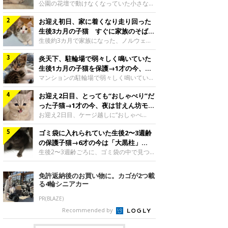
と“姉妹”のような関係に
公園の花壇で動けなくなっていた小さな子
猫。家族に迎えられてから6年、先住猫と
お迎え初日、家に着くなり走り回った
の間には深い絆が育まれていました。保護
当時のティダちゃん。
生後3カ月の子猫 すぐに家族のそばで
@muumuu62197189紹介するのは、
落ち着く姿に「迎えてよかった」
生後約3カ月で家族になった、ノルウェー
X（旧Twitter）ユーザー
ジャンフォレストキャットの子猫。お迎え
@muumuu62197189さんの愛猫・ティダ
炎天下、駐輪場で弱々しく鳴いていた
翌日には、すでに家でくつろぐ様子を見せ
ちゃん（取材時6才）の成長記録です。こ
ていました。お迎え翌日、ベッドでうとう
生後1カ月の子猫を保護→1才の今、筋
ちらは、生後3カ月ごろのティダちゃん。
とするむうちゃんお迎え翌日のむうちゃ
肉質でツンデレなコに成長
マンションの駐輪場で弱々しく鳴いてい
飼い主さんが出会ったのは、夜から大雨に
ん。@umimugi0304紹介するのは、
た、生後1カ月ほどの子猫。家族に迎えら
なると予報されていた日の夕方でした。花
Instagramユーザー@umimugi0304さんの
お迎え2日目、とっても“おしゃべり”だ
れてから1年、体も行動も大きく成長しま
壇で動けずにいた子猫保護したばかりのテ
愛猫・むうちゃん（撮影時、生後約3カ月
した。炎天下の駐輪場で鳴いていた小さな
った子猫→1才の今、夜は甘えん坊モー
ィダちゃん。@muumuu62197189飼い主
／ノルウェージャンフォレストキャッ
子猫保護当時のモモちゃん。@Kingponzu
ドになるコに成長！
お迎え2日目、ケージ越しに“おしゃべ
さんは、公園の
ト）。こちらは、お迎え翌日に撮影された
紹介するのは、X（旧Twitter）ユーザー
り”する姿を見せていた子猫。1才になった
一枚。ゴハンをお腹いっぱい食べたむうち
@Kingponzuさんの愛猫・モモちゃん（取
ゴミ袋に入れられていた生後2〜3週齢
今も見せる愛らしい姿にキュンとします。
ゃんは眠くなり、飼い主さん夫婦のベッド
材時1才）の成長記録です。こちらは、モ
お迎え2日目、ケージ越しに何かを伝える
の保護子猫→6才の今は「大黒柱」
でうとうとし始めたのだとか。飼い主さ
モちゃんが生後1カ月ごろに撮影された一
ももちゃん“おしゃべり”なももちゃん。
に！ 美しい黒猫に成長した姿にグッ
生後2〜3週齢ごろに、ゴミ袋の中で見つか
枚。飼い主さんの自宅マンションの駐輪場
@poocoonyan紹介するのは、Instagram
った小さな命。ミルクから育てられたその
とくる
で鳴いていたところを保護された当時の姿
ユーザー@poocoonyanさんの愛猫・もも
子猫は今、家族に欠かせない存在へと成長
免許返納後のお買い物に。カゴが2つ載
です。子猫時代のモモちゃん。
ちゃん（取材時1才／マンチカン）です。
しました。ゴミ袋の中で見つかった、ミニ
る4輪シニアカー
@Kingponzuその日は気温が35℃を
こちらの動画は、ももちゃんが生後2カ月
モグラのような子猫よちよち歩きをしてい
を過ぎたころ、お迎え2日目に撮影された
たころの、生後2〜3週齢ごろのドンちゃ
PR(BLAZE)
もの。新しい環境にゆっくり慣れてもらう
ん。@doddou_1今回紹介するのは、
Recommended by
ため、当時はケージの中で過ごしていまし
X（旧Twitter）ユーザー@doddou_1さん
た。鳴いてアピールするももち
の愛猫・ドンちゃん（取材時、推定6才／