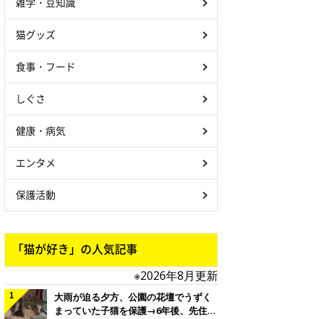
雑学・豆知識
猫グッズ
食事・フード
しぐさ
健康・病気
エンタメ
保護活動
「猫が好き」の人気記事
※2026年8月更新
大雨が迫る夕方、公園の花壇でうずく
まっていた子猫を保護→6年後、先住猫