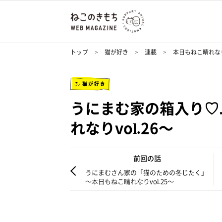
トップ
猫が好き
連載
本日もねこ晴れな
猫が好き
うにまむ家の箱入り♡
れなりvol.26～
前回の話
うにまむさん家の「猫のための冬じたく」
～本日もねこ晴れなりvol.25～