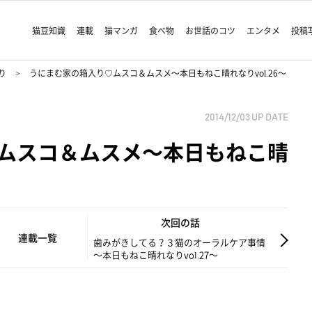
猫豆知識
連載
猫マンガ
食べ物
お世話のコツ
エンタメ
投稿
り
うにまむ家の箱入り♡ムスコ＆ムスメ～本日もねこ晴れなりvol.26～
2014/12/03
UP DATE
ムスコ＆ムスメ～本日もねこ晴
次回の話
連載一覧
歯みがきしてる？３猫のオーラルケア事情
～本日もねこ晴れなりvol.27～