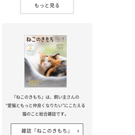
本名：ドミトリー・ドンスコイ）。ドンち
もっと見る
ゃんは、保護猫でした。ドンちゃんが見つ
かったのは、飼い主さんの姉の勤め先の敷
地内でした。ゴミ袋に入れられている
『ねこのきもち』は、飼い主さんの
“愛猫ともっと仲良くなりたい”にこたえる
猫のこと総合雑誌です。
雑誌『ねこのきもち』