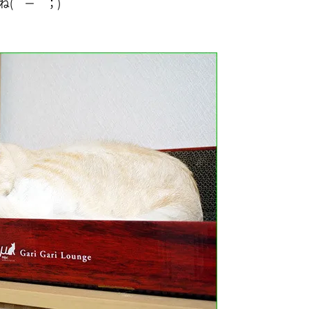
(＾－＾；)