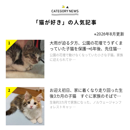
「猫が好き」の人気記事
※2026年8月更新
大雨が迫る夕方、公園の花壇でうずくま
っていた子猫を保護→6年後、先住猫
と“姉妹”のような関係に
公園の花壇で動けなくなっていた小さな子猫。家族
に迎えられてか …
「猫パンチ、欲しい？」
今晩もまたししまるは、”人吸い”をしにくるだろう。今度は僕
お迎え初日、家に着くなり走り回った生
はししまるに”猫吸い”をしてやり返してやる。
後3カ月の子猫 すぐに家族のそばで落
ち着く姿に「迎えてよかった」
生後約3カ月で家族になった、ノルウェージャンフ
ォレストキャッ …