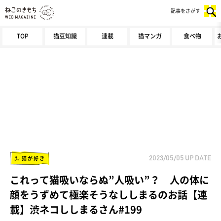
記事をさがす
TOP
猫豆知識
連載
猫マンガ
食べ物
猫が好き
2023/05/05
UP DATE
これって猫吸いならぬ”人吸い”？ 人の体に
顔をうずめて極楽そうなししまるのお話【連
載】渋ネコししまるさん#199