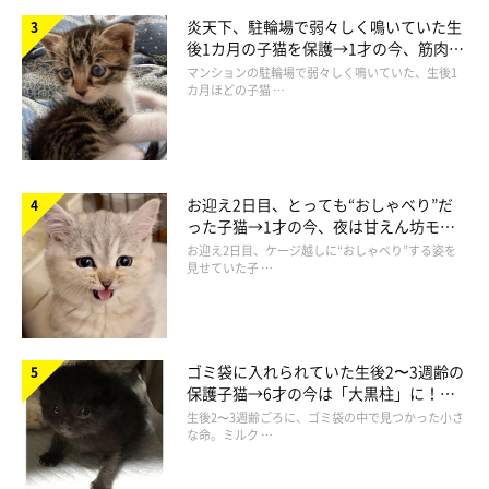
炎天下、駐輪場で弱々しく鳴いていた生
後1カ月の子猫を保護→1才の今、筋肉質
でツンデレなコに成長
マンションの駐輪場で弱々しく鳴いていた、生後1
カ月ほどの子猫 …
お迎え2日目、とっても“おしゃべり”だ
った子猫→1才の今、夜は甘えん坊モー
ドになるコに成長！
お迎え2日目、ケージ越しに“おしゃべり”する姿を
見せていた子 …
「吸ってみろ！吸い返してやる」
ゴミ袋に入れられていた生後2〜3週齢の
保護子猫→6才の今は「大黒柱」に！
美しい黒猫に成長した姿にグッとくる
生後2〜3週齢ごろに、ゴミ袋の中で見つかった小さ
な命。ミルク …