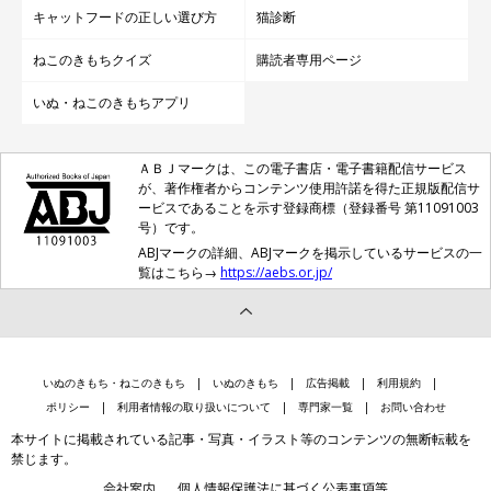
キャットフードの正しい選び方
猫診断
ねこのきもちクイズ
購読者専用ページ
いぬ・ねこのきもちアプリ
ＡＢＪマークは、この電子書店・電子書籍配信サービス
が、著作権者からコンテンツ使用許諾を得た正規版配信サ
ービスであることを示す登録商標（登録番号 第11091003
号）です。
ABJマークの詳細、ABJマークを掲示しているサービスの一
覧はこちら→
https://aebs.or.jp/
いぬのきもち・ねこのきもち
いぬのきもち
広告掲載
利用規約
ポリシー
利用者情報の取り扱いについて
専門家一覧
お問い合わせ
本サイトに掲載されている記事・写真・イラスト等のコンテンツの無断転載を
禁じます。
会社案内
個人情報保護法に基づく公表事項等