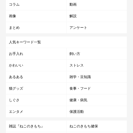
コラム
動画
画像
解説
まとめ
アンケート
人気キーワード一覧
お手入れ
飼い方
かわいい
ストレス
あるある
雑学・豆知識
猫グッズ
食事・フード
しぐさ
健康・病気
エンタメ
保護活動
雑誌『ねこのきもち』
ねこのきもち健保