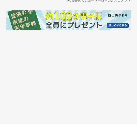
やがてししまるは僕の身体に飽きたのか、よたよたしながら降
りていった。途中まるこの意味不明なイライラがこもった猫パン
チを一発食らっていた。かわいそうなししまる。僕はまるこをい
さめようと顔をぐっと近づけると、嫌がったまるこは僕にお尻を
向けた。”尻吸い”だけは勘弁だ。