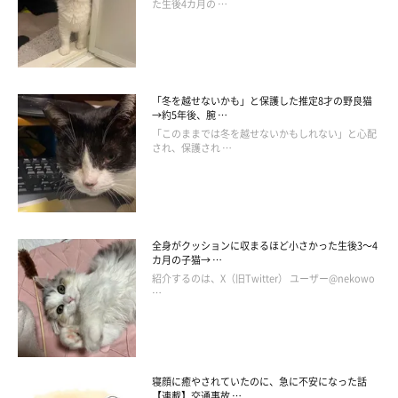
た生後4カ月の …
いさな猫を召喚できたなら」は重版後、中国版・韓国版・インド
ネシア版も発売。
現在、Web上では不定期に新作漫画を更新中。詳しくは以下の
SNSへ。
「冬を越せないかも」と保護した推定8才の野良猫
・Instagram
→約5年後、腕 …
「このままでは冬を越せないかもしれない」と心配
Tacoのインスタ：
@tacos_cat
され、保護され …
ししまるのインスタ：
@emonemon
・Twitter
：
@taco_emonemon
全身がクッションに収まるほど小さかった生後3～4
カ月の子猫→ …
紹介するのは、X（旧Twitter） ユーザー@nekowo
…
寝顔に癒やされていたのに、急に不安になった話
【連載】交通事故 …