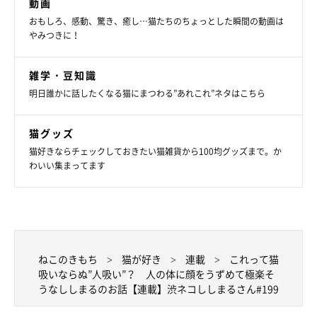
動画
おもしろ、感動、驚き、癒し…猫たちのちょっとした瞬間の動画は
やみつきに！
雑学・豆知識
明日誰かに話したくなる猫にまつわる”あれこれ”ネタはこちら
猫グッズ
猫好きならチェックしておきたい猫雑貨から100均グッズまで。か
わいい集まってます
ねこのきもち
猫が好き
連載
これって猫
吸いならぬ”人吸い”？ 人の体に顔をうずめて極楽そ
うなししまるのお話【連載】渋ネコししまるさん#199