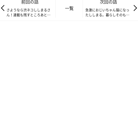
前回の話
次回の話
一覧
さようなら渋ネコししまるさ
急激におじいちゃん猫になっ
ん！連載も残すところあと一
たししまる。暮らしそのもの
ヶ月のお話【連載】渋ネコし
を変化させて一緒に歩もうじ
しまるさん#198
ゃないかと思ったお話【連
載】渋ネコししまるさん#200
ぐりぐりぐりぐり
そんなししまるの姿を眺めていると、僕は人間が猫の身体に顔