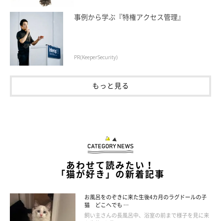
事例から学ぶ『特権アクセス管理』
PR(KeeperSecurity)
もっと見る
Taco（たこ）プロフィール
あわせて読みたい！
「猫が好き」の新着記事
東京在住の漫画家・イラストレーター・キャラクタデザイナー。
びゅうたびライターとしても活動中。
お風呂をのぞきに来た生後4カ月のラグドールの子
「ちいさな猫を召喚できたなら」「3匹のちいさな猫を召喚でき
猫 どこへでも …
飼い主さんの長風呂中、浴室の前まで様子を見に来
たなら」「ぷっちねこ。」（徳間書店）など、好評発売中。「ち