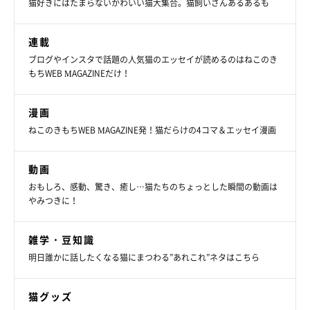
猫好きにはたまらないかわいい猫大集合。猫飼いさんあるあるも
連載
ブログやインスタで話題の人気猫のエッセイが読めるのはねこのき
もちWEB MAGAZINEだけ！
漫画
ねこのきもちWEB MAGAZINE発！猫だらけの4コマ＆エッセイ漫画
動画
おもしろ、感動、驚き、癒し…猫たちのちょっとした瞬間の動画は
やみつきに！
雑学・豆知識
明日誰かに話したくなる猫にまつわる”あれこれ”ネタはこちら
猫グッズ