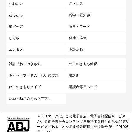
かわいい
ストレス
あるある
雑学・豆知識
猫グッズ
食事・フード
しぐさ
健康・病気
エンタメ
保護活動
雑誌『ねこのきもち』
ねこのきもち健保
キャットフードの正しい選び方
猫診断
ねこのきもちクイズ
購読者専用ページ
いぬ・ねこのきもちアプリ
ＡＢＪマークは、この電子書店・電子書籍配信サービス
が、著作権者からコンテンツ使用許諾を得た正規版配信サ
ービスであることを示す登録商標（登録番号 第11091003
号）です。