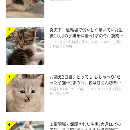
炎天下、駐輪場で弱々しく鳴いていた生
後1カ月の子猫を保護→1才の今、筋肉質
でツンデレなコに成長
マンションの駐輪場で弱々しく鳴いていた、生後1
カ月ほどの子猫 …
お迎え2日目、とっても“おしゃべり”だ
った子猫→1才の今、夜は甘えん坊モー
ドになるコに成長！
お迎え2日目、ケージ越しに“おしゃべり”する姿を
見せていた子 …
工事現場で保護された生後2カ月ほどの
子猫 帰り際の“まっすぐな視線”が忘れ