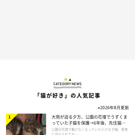
「猫が好き」の人気記事
※2026年8月更新
大雨が迫る夕方、公園の花壇でうずくま
っていた子猫を保護→6年後、先住猫
と“姉妹”のような関係に
公園の花壇で動けなくなっていた小さな子猫。家族
に迎えられてか …