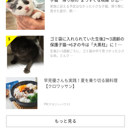
られず、家族の一員に
家族に迎える予定はなかった小さな子猫。帰り際に
見せた姿が、飼 …
ゴミ袋に入れられていた生後2〜3週齢の
保護子猫→6才の今は「大黒柱」に！
美しい黒猫に成長した姿にグッとくる
生後2〜3週齢ごろに、ゴミ袋の中で見つかった小さ
な命。ミルク …
早見優さんも実践！夏を乗り切る鍋料理
【クロワッサン】
PR(マガジンハウス)
もっと見る