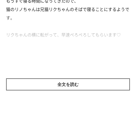
もうすぐ寝る時間になってきたので、
猫のリノちゃんは兄猫リクちゃんのそばで寝ることにするようで
す。
リクちゃんの横に転がって、早速ぺろぺろしてもらいます♡
でももっともっと甘えたいリノちゃんは……
へそ天でさらにアピール♡
変わらず仲良しな2匹なのでした。
全文を読む