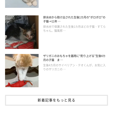
排水枡から助け出された生後1カ月の“ボロボロ”の
子猫→11年 …
排水枡で保護された生後1カ月ほどの子猫・すてら
ちゃん。猫風邪 …
ザリガニのおもちゃを器用に“釣り上げる”生後4カ
月の子猫 ま …
生後4カ月のサイベリアン・テオくんが、お気に入
りのザリガニの …
新着記事をもっと見る