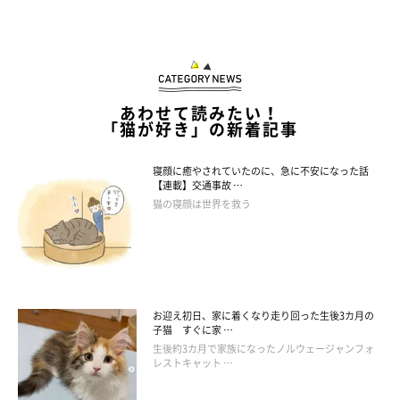
あわせて読みたい！
「猫が好き」の新着記事
寝顔に癒やされていたのに、急に不安になった話
【連載】交通事故 …
猫の寝顔は世界を救う
お迎え初日、家に着くなり走り回った生後3カ月の
子猫 すぐに家 …
生後約3カ月で家族になったノルウェージャンフォ
レストキャット …