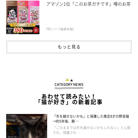
アマゾン1位「このお茶ガチです」噂のお茶
そんな2匹は、子猫のころはぴったり寄り添って眠っていたそう
です。生後1カ月、4カ月、1才のころには、シンクロするように
眠る姿も見られたといいます。
PR(ハーブ健康本舗)
もっと見る
あわせて読みたい！
「猫が好き」の新着記事
「冬を越せないかも」と保護した推定8才の野良猫
→約5年後、腕 …
「このままでは冬を越せないかもしれない」と心配
され、保護され …