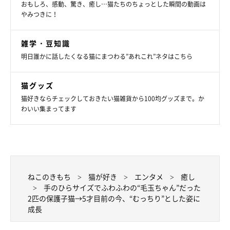
おもしろ、感動、驚き、癒し…猫たちのちょっとした瞬間の動画は
やみつきに！
雑学・豆知識
明日誰かに話したくなる猫にまつわる”あれこれ”ネタはこちら
猫グッズ
猫好きならチェックしておきたい猫雑貨から100均グッズまで。か
わいい集まってます
キラキラした目で見つめるカイくん、グリくん。
@luna7taka9
ねこのきもち
猫が好き
エンタメ
癒し
手のひらサイズでふわふわの“毛玉ちゃん”だった
性格は違う2匹ですが、気持ちを伝えるときに“おしゃべり”にな
2匹の保護子猫→5才目前の今、“むっちり”とした姿に
成長
るところは共通しているようです。