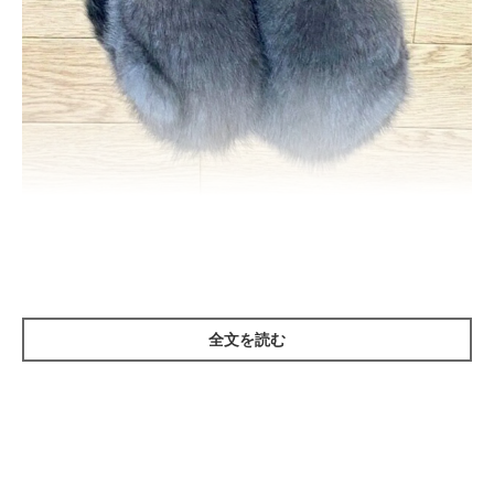
保護されたばかりのころのカイくん、グリくん。
@luna7taka9
紹介するのは、X（旧Twitter）ユーザー
@luna7taka9
さんの愛
猫・カイくんとグリくん（取材時ともに4才）。2匹は、自宅近く
全文を読む
で鳴いているところを飼い主さんに保護されました。
1枚目の写真は、2匹を保護して間もないころに撮影したもの。動
物病院で生後1カ月ほどと診断されたばかりで、当時はカイくん