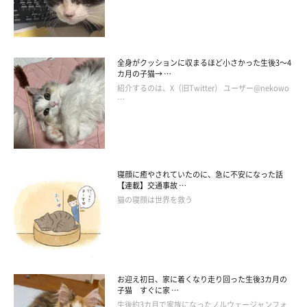
全身がクッションに収まるほど小さかった生後3～4
カ月の子猫→ …
紹介するのは、X（旧Twitter） ユーザー@nekowo
…
成長したカイくんとグリくん。密談中？
@luna7taka9
しかし、成長するにつれて、それぞれの過ごし方にも変化が出て
きたのだとか。
寝顔に癒やされていたのに、急に不安になった話
【連載】交通事故 …
猫の寝顔は世界を救う
飼い主さん：
「成長とともにそれぞれの自我が芽生え、行動にも変化が出てき
ました。今では一緒にくっついて眠ることがなくなってしまい、
少し寂しく感じています」
お迎え初日、家に着くなり走り回った生後3カ月の
子猫 すぐに家 …
生後約3カ月で家族になったノルウェージャンフォ