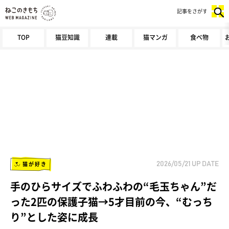
記事をさがす
TOP
猫豆知識
連載
猫マンガ
食べ物
猫が好き
2026/05/21
UP DATE
手のひらサイズでふわふわの“毛玉ちゃん”だ
った2匹の保護子猫→5才目前の今、“むっち
り”とした姿に成長