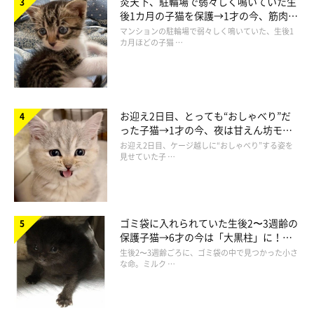
炎天下、駐輪場で弱々しく鳴いていた生
後1カ月の子猫を保護→1才の今、筋肉質
でツンデレなコに成長
マンションの駐輪場で弱々しく鳴いていた、生後1
カ月ほどの子猫 …
お迎え2日目、とっても“おしゃべり”だ
った子猫→1才の今、夜は甘えん坊モー
ドになるコに成長！
お迎え2日目、ケージ越しに“おしゃべり”する姿を
見せていた子 …
ゴミ袋に入れられていた生後2〜3週齢の
保護子猫→6才の今は「大黒柱」に！
美しい黒猫に成長した姿にグッとくる
生後2〜3週齢ごろに、ゴミ袋の中で見つかった小さ
な命。ミルク …
1才ごろのカイくん、グリくん。
@luna7taka9