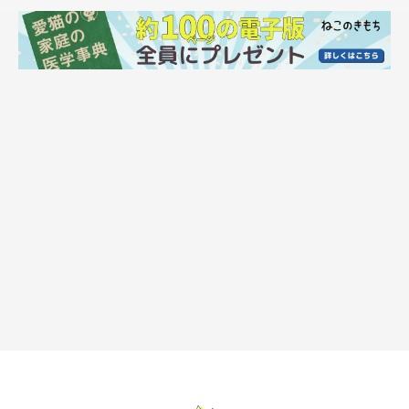
（写真左から）4才のカイくん、グリくん。
@luna7taka9
それから月日は流れ、2匹は4才に。こちらは、仲良くキャリーバ
ッグに入るカイくんとグリくんの姿です。手に乗るほど小さかっ
た子猫時代から、体はずいぶん大きくなり、すっかりむっちりボ
ディに成長しました。
2匹で入ると、キャリーバッグがぎゅうぎゅうで少し窮屈そうに
見えるほどです。