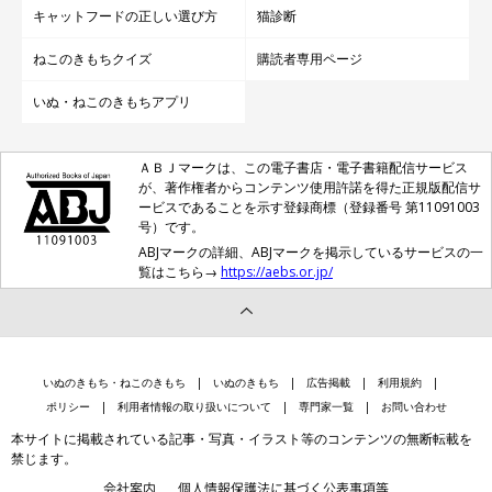
キャットフードの正しい選び方
猫診断
ねこのきもちクイズ
購読者専用ページ
いぬ・ねこのきもちアプリ
ＡＢＪマークは、この電子書店・電子書籍配信サービス
が、著作権者からコンテンツ使用許諾を得た正規版配信サ
ービスであることを示す登録商標（登録番号 第11091003
号）です。
ABJマークの詳細、ABJマークを掲示しているサービスの一
覧はこちら→
https://aebs.or.jp/
いぬのきもち・ねこのきもち
いぬのきもち
広告掲載
利用規約
ポリシー
利用者情報の取り扱いについて
専門家一覧
お問い合わせ
本サイトに掲載されている記事・写真・イラスト等のコンテンツの無断転載を
禁じます。
会社案内
個人情報保護法に基づく公表事項等