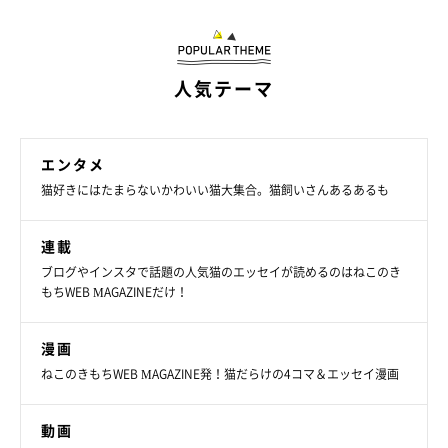
人気テーマ
エンタメ
猫好きにはたまらないかわいい猫大集合。猫飼いさんあるあるも
連載
ブログやインスタで話題の人気猫のエッセイが読めるのはねこのき
もちWEB MAGAZINEだけ！
同じ顔でじーーーっ。
@luna7taka9
漫画
取材時4才だった2匹は、推定誕生日の5月13日で5才に。カイく
ねこのきもちWEB MAGAZINE発！猫だらけの4コマ＆エッセイ漫画
んはよく眠るタイプで、ツンデレな一面があるそう。一方のグリ
くんは、遊ぶのが大好きで人懐っこい性格だといいます。
動画