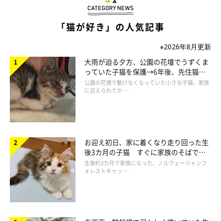
「猫が好き」の人気記事
※2026年8月更新
大雨が迫る夕方、公園の花壇でうずくま
っていた子猫を保護→6年後、先住猫
と“姉妹”のような関係に
公園の花壇で動けなくなっていた小さな子猫。家族
に迎えられてか …
成長とともに見られた変化も
お迎え初日、家に着くなり走り回った生
後3カ月の子猫 すぐに家族のそばで落
ち着く姿に「迎えてよかった」
生後約3カ月で家族になった、ノルウェージャンフ
ォレストキャッ …