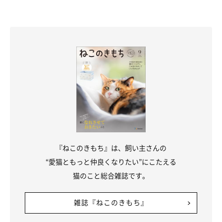
飼い主さん：
「カイは何かを伝えようとするとき、とてもおしゃべりになりま
す。グリは、私がキッチンに立つと毎回ブラッシングを要求する
ためにおしゃべりになるんです」
カイくんとグリくんとの何気ない日常を、飼い主さんは
「毎日愛
おしく感じています」
と話していました。
関連記事:
保護された兄弟猫、1年後の姿が… 「成長ビフ
ォーアフター」にキュンとする！
『ねこのきもち』は、飼い主さんの
Twitterユーザー@luna7taka9さんの愛猫・グリくんとカイくん。
“愛猫ともっと仲良くなりたい”にこたえる
保護された兄弟猫ですが、あまりにそっくりな姿に、飼い主さんも
見分けがつかなかったといいます。そんなグリくんとカイくんです
猫のこと総合雑誌です。
が、その成長ぶりに驚きが… いつも一緒に過ごすグリくんとカイ
くんの成長を、ぜひチェックしてみてくださいね！
写真提供・取材協力／
@luna7taka9
さん／X（旧Twitter）
取材・文／二宮ねこむ
雑誌『ねこのきもち』
※この記事は投稿者さまに取材し、了承の上制作したものです。