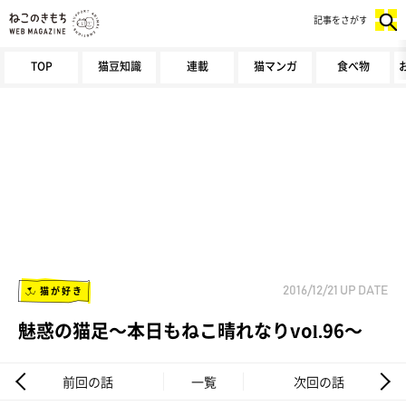
記事をさがす
TOP
猫豆知識
連載
猫マンガ
食べ物
猫が好き
2016/12/21
UP DATE
魅惑の猫足～本日もねこ晴れなりvol.96～
前回の話
一覧
次回の話