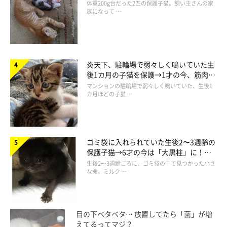
ほっこり！
体重200g台だった2匹の保護子猫。飼い主さんの家
足なのであります。
族になって …
マンチカンじゃなくて日本猫のはずなんですけどねぇ(＾－＾；)
でもね、今では足の長いてんちゃんなんて考えられない！
このチョモッと短い足こそが、かわいいてんちゃんにピッタリの
炎天下、駐輪場で弱々しく鳴いていた生
足なのです:*:・(￣∀￣)・:
後1カ月の子猫を保護→1才の今、筋肉質
あれ？うにに続いて、またもや失礼なことをいってしまったかし
でツンデレなコに成長
マンションの駐輪場で弱々しく鳴いていた、生後1
ら？(＾∀＾；)ゞ
カ月ほどの子猫 …
ゴミ袋に入れられていた生後2〜3週齢の
保護子猫→6才の今は「大黒柱」に！
美しい黒猫に成長した姿にグッとくる
生後2〜3週齢ごろに、ゴミ袋の中で見つかった小さ
な命。ミルク …
目の下ベタベタ… 放置してたら「菌」が増
えてるってマジ？