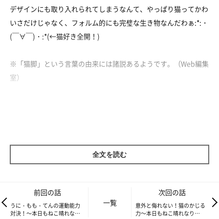
デザインにも取り入れられてしまうなんて、やっぱり猫ってかわ
いさだけじゃなく、フォルム的にも完璧な生き物なんだわぁ:*:・
(￣∀￣)・:*(←猫好き全開！)
※「猫脚」という言葉の由来には諸説あるようです。（Web編集
室）
さて、そんな猫の足。
実際にはいろいろと個性がありまして････。
うにの足はですね、パッと見モフモフしていたのであまりわから
全文を読む
なかったですけど、実は結構細かったのですよ(・ω・)b
しかも手のひら？肉球のある先端の丸い部分も、オスのわりには
小さかったです。
前回の話
次回の話
でも体型は、猫の平均レベルよりも大きかった。
一覧
うに・もも・てんの運動能力
意外と侮れない！猫のかじる
大きく丸いボディーに、細くて小さい手足が付いている････
対決！～本日もねこ晴れなり
力～本日もねこ晴れなり