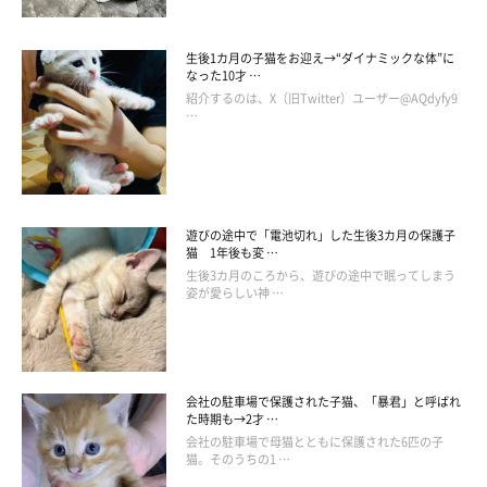
生後1カ月の子猫をお迎え→“ダイナミックな体”に
なった10才 …
紹介するのは、X（旧Twitter）ユーザー@AQdyfy9
…
遊びの途中で「電池切れ」した生後3カ月の保護子
猫 1年後も変 …
生後3カ月のころから、遊びの途中で眠ってしまう
姿が愛らしい神 …
会社の駐車場で保護された子猫、「暴君」と呼ばれ
た時期も→2才 …
会社の駐車場で母猫とともに保護された6匹の子
猫。そのうちの1 …