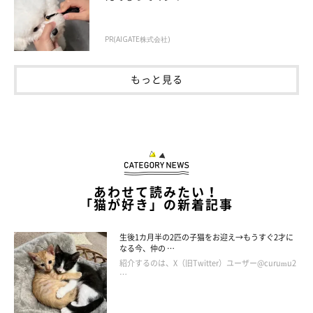
PR(AIGATE株式会社)
ねこのきもちweb
もっと見る
足が短さも魅力のひとつです！
でもね、君らの足はインテリアの猫足のようではないけれど、モ
フモフで中身は細い足、ライオンのように太い足、そしてチョモ
あわせて読みたい！
リと短い足、どの足もぜ〜んぶ大好きだよ(*＾－＾*)
「猫が好き」の新着記事
どの足も個性的でかわいいですが、皆さんはうにちゃん、もーち
生後1カ月半の2匹の子猫をお迎え→もうすぐ2才に
なる今、仲の …
ゃん、てんちゃん、どのコの足が好みでしたか？ さて、次回は
紹介するのは、X（旧Twitter）ユーザー@curumu2
『かじる』お話です。お楽しみに！
…