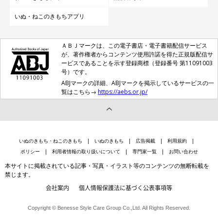
いぬ・ねこのきもちアプリ
ＡＢＪマークは、この電子書店・電子書籍配信サービス
が、著作権者からコンテンツ使用許諾を得た正規版配信サ
ービスであることを示す登録商標（登録番号 第11091003
号）です。
ABJマークの詳細、ABJマークを掲示しているサービスの一
覧はこちら→
https://aebs.or.jp/
いぬのきもち・ねこのきもち
いぬのきもち
広告掲載
利用規約
ポリシー
利用者情報の取り扱いについて
専門家一覧
お問い合わせ
本サイトに掲載されている記事・写真・イラスト等のコンテンツの無断転載を
禁じます。
会社案内
個人情報保護法に基づく公表事項等
Copyright © Benesse Style Care Group Co.,Ltd. All Rights Reserved.