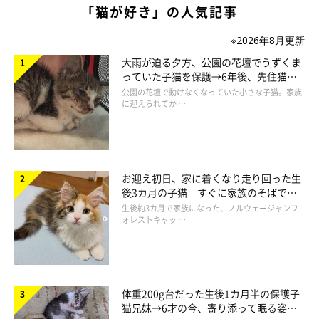
「猫が好き」の人気記事
※2026年8月更新
大雨が迫る夕方、公園の花壇でうずくま
っていた子猫を保護→6年後、先住猫
と“姉妹”のような関係に
公園の花壇で動けなくなっていた小さな子猫。家族
に迎えられてか …
お迎え初日、家に着くなり走り回った生
後3カ月の子猫 すぐに家族のそばで落
ち着く姿に「迎えてよかった」
生後約3カ月で家族になった、ノルウェージャンフ
ォレストキャッ …
てんちゃんの短い足がかわいい！
さてさて、我が家のお姫様・てんちゃんの足はといいますと････
え〜、皆さんもご存知かと思いますが、短いです(；・∀・A
体重200g台だった生後1カ月半の保護子
猫兄妹→6才の今、寄り添って眠る姿に
スラッとしたインテリアの猫足からはほど遠い、チョモッとした