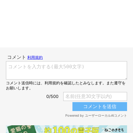
ねこのきもちweb
うにちゃんの足、実は細いんですって！
そんなうにとは真逆なのがもーちゃん。
ガッシリとした太くたくましい四肢！ドカンと大きい手のひらと
肉球！
んもう、見るからに強そうなのであります(｀・∀・´)o
見た目だけではなく、実際にチカラも強いんですよね、もーちゃ
ん。
普通の猫なら絶対に開けられないであろう重たい引き戸でも、腕
でバコーンッ！と簡単に開けますからね、彼は(・∀・；)
やっぱりあのコ、猫じゃなくて、子ライオンなんじゃないかしら
(;＝ｗ＝A