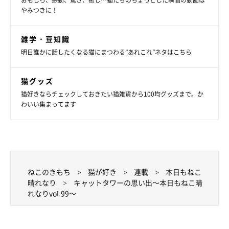
おもしろ、感動、驚き、癒し…猫たちのちょっとした瞬間の動画は
やみつきに！
雑学・豆知識
明日誰かに話したくなる猫にまつわる”あれこれ”ネタはこちら
猫グッズ
猫好きならチェックしておきたい猫雑貨から100均グッズまで。か
わいい集まってます
ねこのきもち
猫が好き
連載
本日もねこ
晴れなり
キャットタワーの思い出～本日もねこ晴
れなりvol.99～