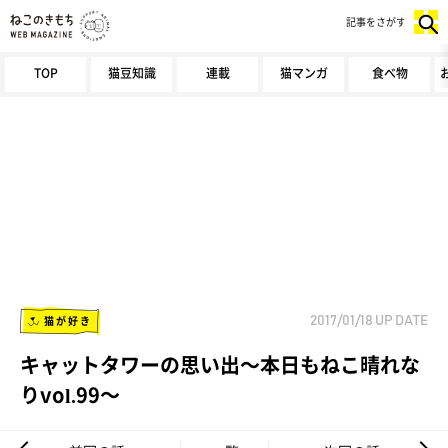
記事をさがす
TOP
猫豆知識
連載
猫マンガ
食べ物
猫が好き
2017/01/18
UP DATE
キャットタワーの思い出～本日もねこ晴れな
りvol.99～