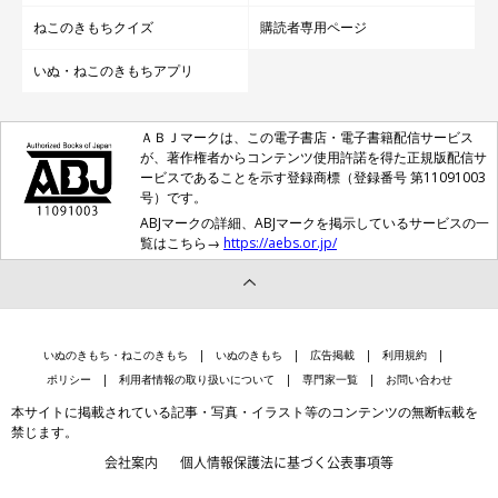
ねこのきもちクイズ
購読者専用ページ
いぬ・ねこのきもちアプリ
ＡＢＪマークは、この電子書店・電子書籍配信サービス
が、著作権者からコンテンツ使用許諾を得た正規版配信サ
ービスであることを示す登録商標（登録番号 第11091003
号）です。
ABJマークの詳細、ABJマークを掲示しているサービスの一
覧はこちら→
https://aebs.or.jp/
いぬのきもち・ねこのきもち
いぬのきもち
広告掲載
利用規約
ポリシー
利用者情報の取り扱いについて
専門家一覧
お問い合わせ
本サイトに掲載されている記事・写真・イラスト等のコンテンツの無断転載を
禁じます。
会社案内
個人情報保護法に基づく公表事項等