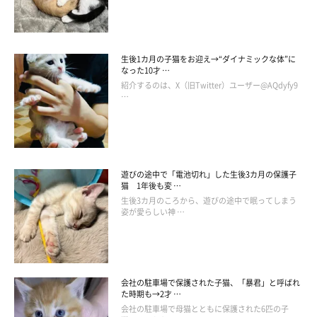
生後1カ月の子猫をお迎え→“ダイナミックな体”に
なった10才 …
紹介するのは、X（旧Twitter）ユーザー@AQdyfy9
…
遊びの途中で「電池切れ」した生後3カ月の保護子
猫 1年後も変 …
生後3カ月のころから、遊びの途中で眠ってしまう
姿が愛らしい神 …
会社の駐車場で保護された子猫、「暴君」と呼ばれ
た時期も→2才 …
会社の駐車場で母猫とともに保護された6匹の子