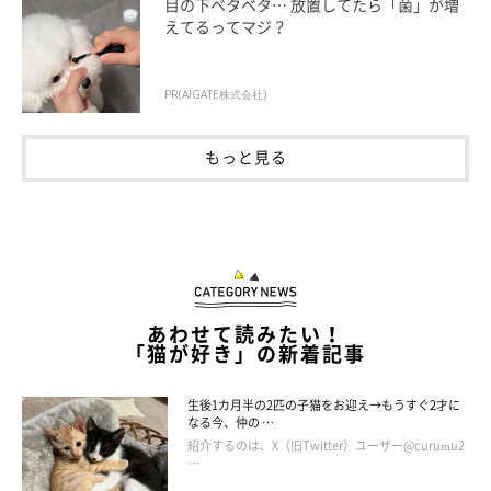
目の下ベタベタ… 放置してたら「菌」が増
えてるってマジ？
PR(AIGATE株式会社)
ねこのきもちweb
もっと見る
うに、もーちゃん、そしててんちゃん、みんなで楽しく遊んだ思
い出いっぱいのキャットタワーですから、安全に使えるうちは、
できるだけ長く使っていきたいなぁと思っておりますよ(*´∀｀*)
あわせて読みたい！
うにちゃんのモフッと出た腹毛…かわいくてたまりません♥ も
「猫が好き」の新着記事
ーちゃんとてんちゃん、これからもキャットウォーク楽しんで
ね！
生後1カ月半の2匹の子猫をお迎え→もうすぐ2才に
なる今、仲の …
紹介するのは、X（旧Twitter）ユーザー@curumu2
…