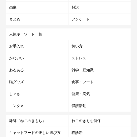
画像
解説
まとめ
アンケート
人気キーワード一覧
お手入れ
飼い方
かわいい
ストレス
あるある
雑学・豆知識
猫グッズ
食事・フード
しぐさ
健康・病気
エンタメ
保護活動
雑誌『ねこのきもち』
ねこのきもち健保
キャットフードの正しい選び方
猫診断