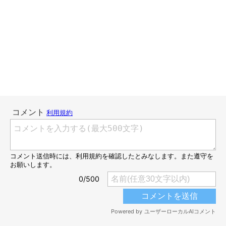
ねこのきもちweb
二代目のキャットタワーは一番上に、三日月のようなベッドが付
いておりまして。
うにはそこで寝るのが大好きだったんですけど、なぜかこのよう
に“オケツはみ出し寝”をしていることが多くてですね(・∀・；)
腹毛といい、オケツといい････よくはみ出すコですな(＾－＾；)
このうにの“オケツはみ出し寝”、現在はてんちゃんにしっかりと
受け継がれておりますよ！
女のコなんですけどね･･･(；＝∀＝A