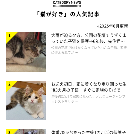
「猫が好き」の人気記事
※2026年8月更新
大雨が迫る夕方、公園の花壇でうずくま
っていた子猫を保護→6年後、先住猫
と“姉妹”のような関係に
公園の花壇で動けなくなっていた小さな子猫。家族
に迎えられてか …
ねこのきもちweb
お迎え初日、家に着くなり走り回った生
そんなてんちゃんも大のお気に入りになってくれたのは、こちら
後3カ月の子猫 すぐに家族のそばで落
ち着く姿に「迎えてよかった」
生後約3カ月で家族になった、ノルウェージャンフ
のキャットウォーク。
ォレストキャッ …
キャットタワーとはまた違った使い勝手なので、買った当初は
『どうかなぁ、使ってくれるかなぁ･･･』と思っていたんですけ
ど、うにもてんちゃんも初見の時から、バンバン登ってくれたの
でとても嬉しかったです♪
体重200g台だった生後1カ月半の保護子