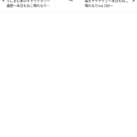
うにまむ家のキャットタワー
猫をナデナデ♪～本日もねこ
遍歴～本日もねこ晴れなり
晴れなりvol.100～
vol.98～
ねこのきもちweb
いやぁ〜今見てもかわいいわぁ(＾ｍ＾〃)
ワタクシこの寝姿が、大好きでありました:*:・(￣∀￣)・:*