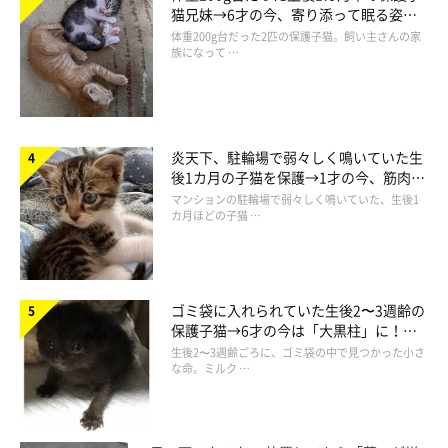
猫兄妹→6才の今、寄り添って眠る姿に
ほっこり！
体重200g台だった2匹の保護子猫。飼い主さんの家
ただ、もーちゃんだけは例外でして。
族になって …
タワーより華奢な感じがダメなんでしょうかね、実は今まで一度
もキャットウォークに登ったことがありません。
よいしょ♪と乗せてみても、すぐさまピョンッ！と飛び降りちゃ
炎天下、駐輪場で弱々しく鳴いていた生
うし････
後1カ月の子猫を保護→1才の今、筋肉質
うにとてんちゃんには大好評だったんですけど、もーちゃんだけ
でツンデレなコに成長
マンションの駐輪場で弱々しく鳴いていた、生後1
にはヒットしなかったなぁ(＾－＾；)
カ月ほどの子猫 …
ゴミ袋に入れられていた生後2〜3週齢の
保護子猫→6才の今は「大黒柱」に！
美しい黒猫に成長した姿にグッとくる
生後2〜3週齢ごろに、ゴミ袋の中で見つかった小さ
な命。ミルク …