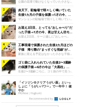
と“姉妹”のような関係に
公園の花壇で動けなくなっていた小さな子
猫。家族に迎えられてから6年、先住猫と
炎天下、駐輪場で弱々しく鳴いていた
の間には深い絆が育まれていました。保護
当時のティダちゃん。
生後1カ月の子猫を保護→1才の今、筋
@muumuu62197189紹介するのは、
肉質でツンデレなコに成長
マンションの駐輪場で弱々しく鳴いてい
X（旧Twitter）ユーザー
た、生後1カ月ほどの子猫。家族に迎えら
@muumuu62197189さんの愛猫・ティダ
お迎え2日目、とっても“おしゃべり”だ
れてから1年、体も行動も大きく成長しま
ちゃん（取材時6才）の成長記録です。こ
した。炎天下の駐輪場で鳴いていた小さな
った子猫→1才の今、夜は甘えん坊モー
ちらは、生後3カ月ごろのティダちゃん。
子猫保護当時のモモちゃん。@Kingponzu
ドになるコに成長！
お迎え2日目、ケージ越しに“おしゃべ
飼い主さんが出会ったのは、夜から大雨に
紹介するのは、X（旧Twitter）ユーザー
り”する姿を見せていた子猫。1才になった
なると予報されていた日の夕方でした。花
@Kingponzuさんの愛猫・モモちゃん（取
工事現場で保護された生後2カ月ほどの
今も見せる愛らしい姿にキュンとします。
壇で動けずにいた子猫保護したばかりのテ
材時1才）の成長記録です。こちらは、モ
お迎え2日目、ケージ越しに何かを伝える
子猫 帰り際の“まっすぐな視線”が忘
ィダちゃん。@muumuu62197189飼い主
モちゃんが生後1カ月ごろに撮影された一
ももちゃん“おしゃべり”なももちゃん。
れられず、家族の一員に
家族に迎える予定はなかった小さな子猫。
さんは、公園の
枚。飼い主さんの自宅マンションの駐輪場
@poocoonyan紹介するのは、Instagram
帰り際に見せた姿が、飼い主さんの心に残
で鳴いていたところを保護された当時の姿
ユーザー@poocoonyanさんの愛猫・もも
ゴミ袋に入れられていた生後2〜3週齢
りました。保護当時の夏目ちゃん。
です。子猫時代のモモちゃん。
ちゃん（取材時1才／マンチカン）です。
@shibainu_rintaro紹介するのは、
の保護子猫→6才の今は「大黒柱」
@Kingponzuその日は気温が35℃を
こちらの動画は、ももちゃんが生後2カ月
Instagramユーザー@shibainu_rintaroさ
に！ 美しい黒猫に成長した姿にグッ
生後2〜3週齢ごろに、ゴミ袋の中で見つか
を過ぎたころ、お迎え2日目に撮影された
んの愛猫・夏目（なつめ）ちゃん（取材時
った小さな命。ミルクから育てられたその
とくる
もの。新しい環境にゆっくり慣れてもらう
3才）。工事現場で親猫とはぐれたとみら
子猫は今、家族に欠かせない存在へと成長
「イソジン®クリアうがい薬」といっ
ため、当時はケージの中で過ごしていまし
れ、保護された当時は生後2カ月ほどだっ
しました。ゴミ袋の中で見つかった、ミニ
しょに「うがいパワー」で一年中！ 健
た。鳴いてアピールするももち
たといいます。新しい飼い主を探すつもり
モグラのような子猫よちよち歩きをしてい
やか
が……保護されてケージに入っている夏目
たころの、生後2〜3週齢ごろのドンちゃ
PR(iNova｜Hugkum)
ちゃん。@shibainu_rintaro夏目ちゃんを
ん。@doddou_1今回紹介するのは、
Recommended by
保護したのは、以前、飼い主さんの愛猫・
X（旧Twitter）ユーザー@doddou_1さん
ちくわく
の愛猫・ドンちゃん（取材時、推定6才／