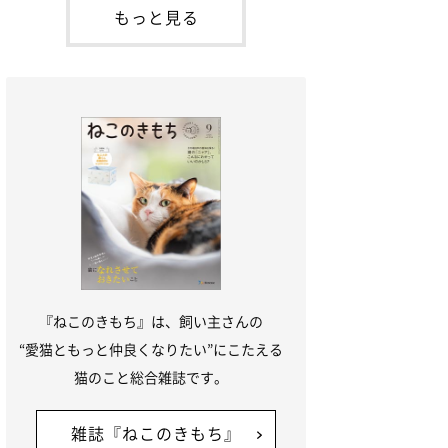
本名：ドミトリー・ドンスコイ）。ドンち
もっと見る
ゃんは、保護猫でした。ドンちゃんが見つ
かったのは、飼い主さんの姉の勤め先の敷
地内でした。ゴミ袋に入れられている
『ねこのきもち』は、飼い主さんの
“愛猫ともっと仲良くなりたい”にこたえる
猫のこと総合雑誌です。
雑誌『ねこのきもち』