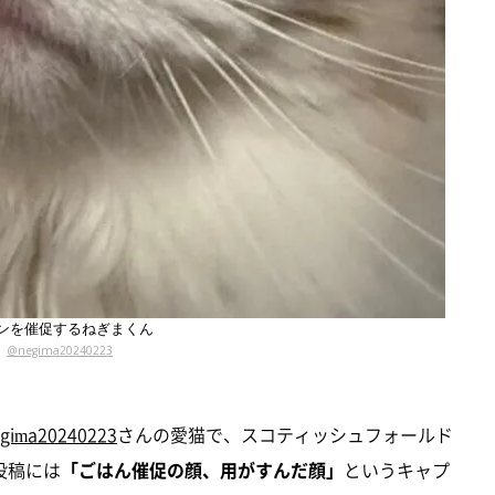
ンを催促するねぎまくん
@negima20240223
gima20240223
さんの愛猫で、スコティッシュフォールド
投稿には
「ごはん催促の顔、用がすんだ顔」
というキャプ