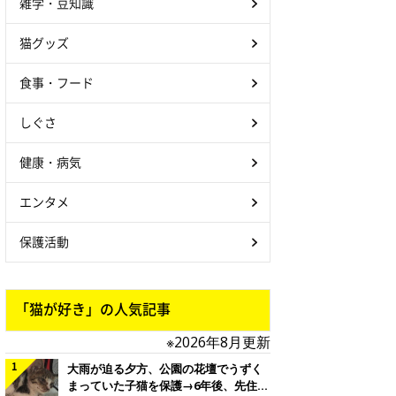
雑学・豆知識
猫グッズ
食事・フード
しぐさ
健康・病気
エンタメ
保護活動
「猫が好き」の人気記事
※2026年8月更新
大雨が迫る夕方、公園の花壇でうずく
まっていた子猫を保護→6年後、先住猫