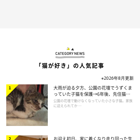
しかし、毛布を膝に掛けていると、そこにはいつの間にか眠るた
まちゃんが。
毛布…グッジョブすぎます！
いつもツンケンしているくせに、毛布が好きとか可愛すぎるだろ
ぉぉ！！
「猫が好き」の人気記事
なので、私の膝掛け毛布は、たまちゃんのためにいつも特大サイ
※2026年8月更新
ズのモコモコなのです。
春となり気温が暖かくなろうとも、おかーさんは毛布を使い続け
大雨が迫る夕方、公園の花壇でうずくま
っていた子猫を保護→6年後、先住猫
ますよ！
と“姉妹”のような関係に
公園の花壇で動けなくなっていた小さな子猫。家族
（身体を温めることはいいことですし…暑いときもあるけ
に迎えられてか …
ど…！）
お迎え初日、家に着くなり走り回った生