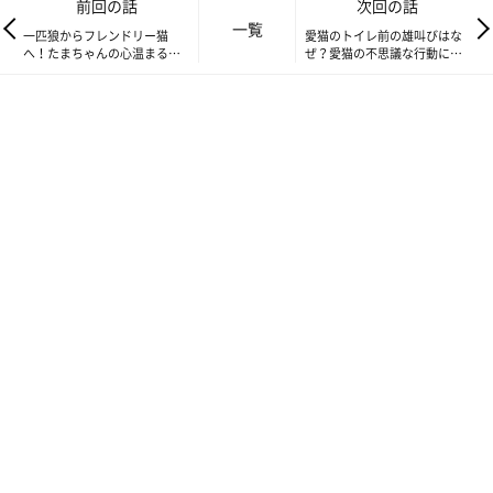
前回の話
次回の話
一覧
触られることを嫌い、群れることから避けてきた孤高の一匹狼、
一匹狼からフレンドリー猫
愛猫のトイレ前の雄叫びはな
へ！たまちゃんの心温まる成
ぜ？愛猫の不思議な行動に迫
たまちゃん。
長物語【連載】交通事故にあ
る【連載】交通事故にあった
った猫を拾いました#205
猫を拾いました#207
触られることに慣れつつありますが、なかなか縮まらない人間と
の距離。
（たまちゃんは望んでないのに無理を強いるのも可哀そうですし
ね）
そんなたまちゃんなので、どこか飄々とした猫に見えますが、愛
してやまないものが2つあります。
一つめは、ご飯。
二つめはズバリ…毛布！！！
いつも連載を読んでいる方ならもうお分かりかと思いますが、た
まちゃんは毛布が大好きなのです。
ご飯はもちろんですが、毛布に対して並々ならぬ執着をみせるの