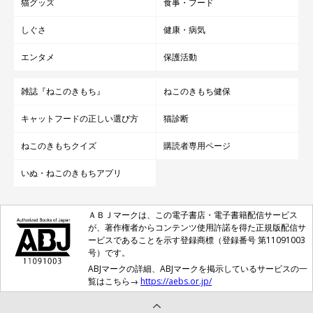
猫グッズ
食事・フード
しぐさ
健康・病気
エンタメ
保護活動
雑誌『ねこのきもち』
ねこのきもち健保
キャットフードの正しい選び方
猫診断
ねこのきもちクイズ
購読者専用ページ
いぬ・ねこのきもちアプリ
ＡＢＪマークは、この電子書店・電子書籍配信サービス
が、著作権者からコンテンツ使用許諾を得た正規版配信サ
ービスであることを示す登録商標（登録番号 第11091003
号）です。
ABJマークの詳細、ABJマークを掲示しているサービスの一
覧はこちら→
https://aebs.or.jp/