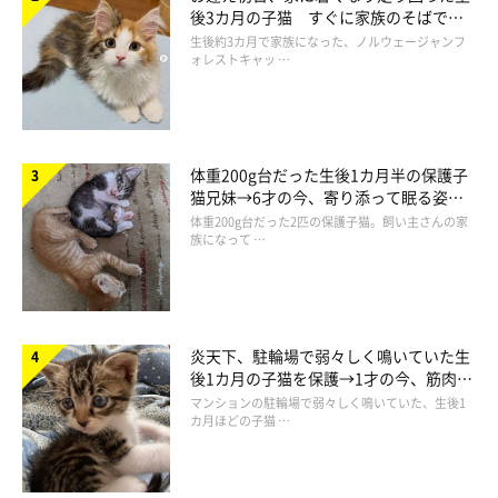
後3カ月の子猫 すぐに家族のそばで落
ち着く姿に「迎えてよかった」
生後約3カ月で家族になった、ノルウェージャンフ
ォレストキャッ …
体重200g台だった生後1カ月半の保護子
猫兄妹→6才の今、寄り添って眠る姿に
ほっこり！
体重200g台だった2匹の保護子猫。飼い主さんの家
族になって …
炎天下、駐輪場で弱々しく鳴いていた生
来世は毛布に生まれ変わりたいっ
後1カ月の子猫を保護→1才の今、筋肉質
でツンデレなコに成長
マンションの駐輪場で弱々しく鳴いていた、生後1
カ月ほどの子猫 …