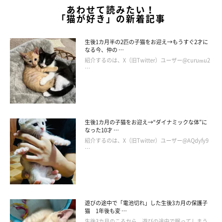
あわせて読みたい！
「猫が好き」の新着記事
生後1カ月半の2匹の子猫をお迎え→もうすぐ2才に
なる今、仲の …
紹介するのは、X（旧Twitter）ユーザー@curumu2
…
生後1カ月の子猫をお迎え→“ダイナミックな体”に
なった10才 …
紹介するのは、X（旧Twitter）ユーザー@AQdyfy9
…
たまちゃん本日の本日の一言
遊びの途中で「電池切れ」した生後3カ月の保護子
猫 1年後も変 …
生後3カ月のころから、遊びの途中で眠ってしまう