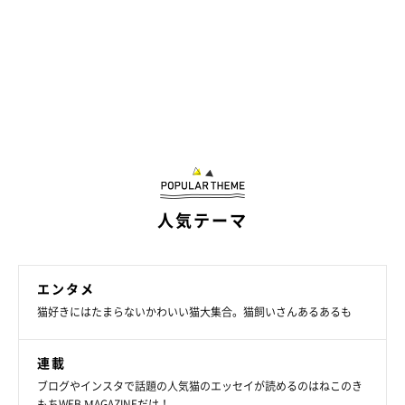
人気テーマ
エンタメ
tamtam プロフィール
猫好きにはたまらないかわいい猫大集合。猫飼いさんあるあるも
動物病院で動物看護士として勤務後、現在は個人で犬猫を預かり
連載
里親を探す「一時預かりボランティア」を続けている。犬猫の保
ブログやインスタで話題の人気猫のエッセイが読めるのはねこのき
もちWEB MAGAZINEだけ！