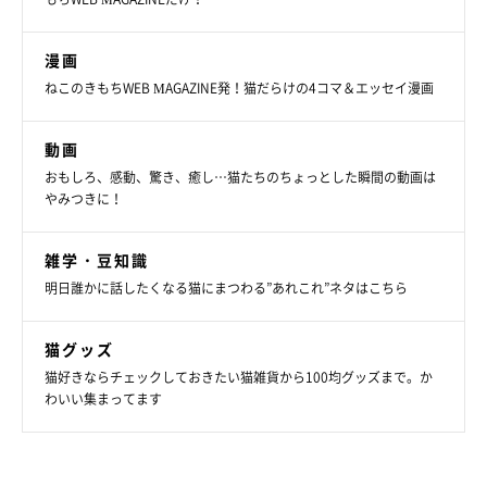
護や介護について、大変な現実だけでなく、楽しさ・幸せをSNS
で発信し大きな話題に。
漫画
2022年
「たまさんちのホゴイヌ」（世界文化社）
、2023年
「た
ねこのきもちWEB MAGAZINE発！猫だらけの4コマ＆エッセイ漫画
まさんちのホゴネコ」（世界文化社）
を出版。著者印税を動物福
祉活動に充てている。
動画
おもしろ、感動、驚き、癒し…猫たちのちょっとした瞬間の動画は
instagram：
@tamtam__111
やみつきに！
雑学・豆知識
明日誰かに話したくなる猫にまつわる”あれこれ”ネタはこちら
猫グッズ
猫好きならチェックしておきたい猫雑貨から100均グッズまで。か
わいい集まってます