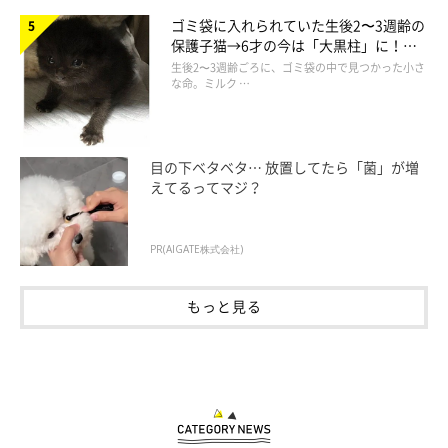
ゴミ袋に入れられていた生後2〜3週齢の
保護子猫→6才の今は「大黒柱」に！
美しい黒猫に成長した姿にグッとくる
生後2〜3週齢ごろに、ゴミ袋の中で見つかった小さ
な命。ミルク …
目の下ベタベタ… 放置してたら「菌」が増
えてるってマジ？
PR(AIGATE株式会社)
そうだ！！
もっと見る
猫から好かれ、いつも優しく包み込み、猫に温もりを与えられる
ような毛布！！！
そんな毛布に、私はなりたい！！！！
（着る毛布とやらに手をだす日が来たのでは……）