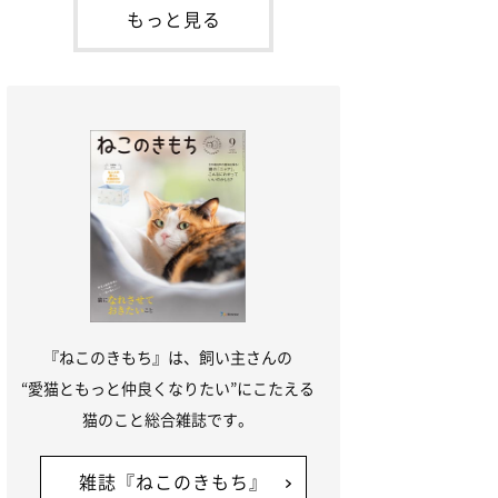
本名：ドミトリー・ドンスコイ）。ドンち
もっと見る
ゃんは、保護猫でした。ドンちゃんが見つ
かったのは、飼い主さんの姉の勤め先の敷
地内でした。ゴミ袋に入れられている
『ねこのきもち』は、飼い主さんの
“愛猫ともっと仲良くなりたい”にこたえる
猫のこと総合雑誌です。
雑誌『ねこのきもち』