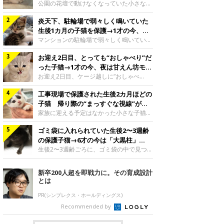
と“姉妹”のような関係に
公園の花壇で動けなくなっていた小さな子
猫。家族に迎えられてから6年、先住猫と
炎天下、駐輪場で弱々しく鳴いていた
の間には深い絆が育まれていました。保護
当時のティダちゃん。
生後1カ月の子猫を保護→1才の今、筋
@muumuu62197189紹介するのは、
肉質でツンデレなコに成長
マンションの駐輪場で弱々しく鳴いてい
X（旧Twitter）ユーザー
た、生後1カ月ほどの子猫。家族に迎えら
@muumuu62197189さんの愛猫・ティダ
お迎え2日目、とっても“おしゃべり”だ
れてから1年、体も行動も大きく成長しま
ちゃん（取材時6才）の成長記録です。こ
した。炎天下の駐輪場で鳴いていた小さな
った子猫→1才の今、夜は甘えん坊モー
ちらは、生後3カ月ごろのティダちゃん。
子猫保護当時のモモちゃん。@Kingponzu
ドになるコに成長！
お迎え2日目、ケージ越しに“おしゃべ
飼い主さんが出会ったのは、夜から大雨に
紹介するのは、X（旧Twitter）ユーザー
り”する姿を見せていた子猫。1才になった
なると予報されていた日の夕方でした。花
@Kingponzuさんの愛猫・モモちゃん（取
工事現場で保護された生後2カ月ほどの
今も見せる愛らしい姿にキュンとします。
壇で動けずにいた子猫保護したばかりのテ
材時1才）の成長記録です。こちらは、モ
お迎え2日目、ケージ越しに何かを伝える
子猫 帰り際の“まっすぐな視線”が忘
ィダちゃん。@muumuu62197189飼い主
モちゃんが生後1カ月ごろに撮影された一
ももちゃん“おしゃべり”なももちゃん。
れられず、家族の一員に
家族に迎える予定はなかった小さな子猫。
さんは、公園の
枚。飼い主さんの自宅マンションの駐輪場
@poocoonyan紹介するのは、Instagram
帰り際に見せた姿が、飼い主さんの心に残
で鳴いていたところを保護された当時の姿
ユーザー@poocoonyanさんの愛猫・もも
ゴミ袋に入れられていた生後2〜3週齢
りました。保護当時の夏目ちゃん。
です。子猫時代のモモちゃん。
ちゃん（取材時1才／マンチカン）です。
@shibainu_rintaro紹介するのは、
の保護子猫→6才の今は「大黒柱」
@Kingponzuその日は気温が35℃を
こちらの動画は、ももちゃんが生後2カ月
Instagramユーザー@shibainu_rintaroさ
に！ 美しい黒猫に成長した姿にグッ
生後2〜3週齢ごろに、ゴミ袋の中で見つか
を過ぎたころ、お迎え2日目に撮影された
んの愛猫・夏目（なつめ）ちゃん（取材時
った小さな命。ミルクから育てられたその
とくる
もの。新しい環境にゆっくり慣れてもらう
3才）。工事現場で親猫とはぐれたとみら
子猫は今、家族に欠かせない存在へと成長
新卒200人超を即戦力に。その育成設計
ため、当時はケージの中で過ごしていまし
れ、保護された当時は生後2カ月ほどだっ
しました。ゴミ袋の中で見つかった、ミニ
とは
た。鳴いてアピールするももち
たといいます。新しい飼い主を探すつもり
モグラのような子猫よちよち歩きをしてい
が……保護されてケージに入っている夏目
たころの、生後2〜3週齢ごろのドンちゃ
PR(シンプレクス・ホールディングス)
ちゃん。@shibainu_rintaro夏目ちゃんを
ん。@doddou_1今回紹介するのは、
Recommended by
保護したのは、以前、飼い主さんの愛猫・
X（旧Twitter）ユーザー@doddou_1さん
ちくわく
の愛猫・ドンちゃん（取材時、推定6才／