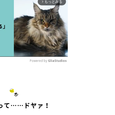
もっとみる
arrow_forward_ios
Powered by 
GliaStudios
M
u
t
e
って……ドヤァ！