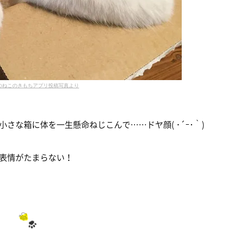
のねこのきもちアプリ投稿写真より
さな箱に体を一生懸命ねじこんで……ドヤ顔( ･´ｰ･｀)
表情がたまらない！