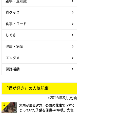
雑学・豆知識
猫グッズ
食事・フード
しぐさ
健康・病気
エンタメ
保護活動
「猫が好き」の人気記事
※2026年8月更新
大雨が迫る夕方、公園の花壇でうずく
まっていた子猫を保護→6年後、先住猫