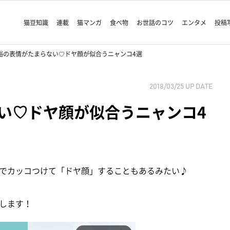
猫豆知識
連載
猫マンガ
食べ物
お世話のコツ
エンタメ
投稿
裕の表情がたまらない♡ドヤ顔が似合うニャンコ4選
2018/03/25
UP DATE
い♡ドヤ顔が似合うニャンコ4
でカッコつけて「ドヤ顔」することもあるみたい♪
します！