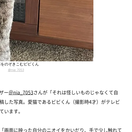
面をのぞきこむビビくん
@nia_7053
ーザー
＠nia_7053
さんが「それは怪しいものじゃなくて自
稿した写真。愛猫であるビビくん（撮影時4才）がテレビ
ています。
「画面に映った自分のニオイをかいだり、手で少し触れて