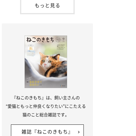
本名：ドミトリー・ドンスコイ）。ドンち
もっと見る
ゃんは、保護猫でした。ドンちゃんが見つ
かったのは、飼い主さんの姉の勤め先の敷
地内でした。ゴミ袋に入れられている
『ねこのきもち』は、飼い主さんの
“愛猫ともっと仲良くなりたい”にこたえる
猫のこと総合雑誌です。
雑誌『ねこのきもち』