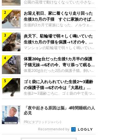
と“姉妹”のような関係に
公園の花壇で動けなくなっていた小さな子
猫。家族に迎えられてから6年、先住猫と
お迎え初日、家に着くなり走り回った
の間には深い絆が育まれていました。保護
当時のティダちゃん。
生後3カ月の子猫 すぐに家族のそばで
@muumuu62197189紹介するのは、
落ち着く姿に「迎えてよかった」
生後約3カ月で家族になった、ノルウェー
X（旧Twitter）ユーザー
ジャンフォレストキャットの子猫。お迎え
@muumuu62197189さんの愛猫・ティダ
炎天下、駐輪場で弱々しく鳴いていた
翌日には、すでに家でくつろぐ様子を見せ
ちゃん（取材時6才）の成長記録です。こ
ていました。お迎え翌日、ベッドでうとう
生後1カ月の子猫を保護→1才の今、筋
ちらは、生後3カ月ごろのティダちゃん。
とするむうちゃんお迎え翌日のむうちゃ
肉質でツンデレなコに成長
マンションの駐輪場で弱々しく鳴いてい
飼い主さんが出会ったのは、夜から大雨に
ん。@umimugi0304紹介するのは、
た、生後1カ月ほどの子猫。家族に迎えら
なると予報されていた日の夕方でした。花
Instagramユーザー@umimugi0304さんの
体重200g台だった生後1カ月半の保護
れてから1年、体も行動も大きく成長しま
壇で動けずにいた子猫保護したばかりのテ
愛猫・むうちゃん（撮影時、生後約3カ月
した。炎天下の駐輪場で鳴いていた小さな
子猫兄妹→6才の今、寄り添って眠る姿
ィダちゃん。@muumuu62197189飼い主
／ノルウェージャンフォレストキャッ
子猫保護当時のモモちゃん。@Kingponzu
にほっこり！
体重200g台だった2匹の保護子猫。飼い主
さんは、公園の
ト）。こちらは、お迎え翌日に撮影された
紹介するのは、X（旧Twitter）ユーザー
さんの家族になってから6年、ともに成長
一枚。ゴハンをお腹いっぱい食べたむうち
@Kingponzuさんの愛猫・モモちゃん（取
ゴミ袋に入れられていた生後2〜3週齢
するなかで、2匹の関係にも少しずつ変化
ゃんは眠くなり、飼い主さん夫婦のベッド
材時1才）の成長記録です。こちらは、モ
が見られました。家族になったばかりの小
の保護子猫→6才の今は「大黒柱」
でうとうとし始めたのだとか。飼い主さ
モちゃんが生後1カ月ごろに撮影された一
さな兄妹猫（写真上から）妹猫・てんちゃ
に！ 美しい黒猫に成長した姿にグッ
生後2〜3週齢ごろに、ゴミ袋の中で見つか
枚。飼い主さんの自宅マンションの駐輪場
ん、兄猫・ラムくん。@ten_ramu紹介す
った小さな命。ミルクから育てられたその
とくる
で鳴いていたところを保護された当時の姿
るのは、X（旧Twitter）ユーザー
子猫は今、家族に欠かせない存在へと成長
「夜中起きる原因は脳」4時間睡眠の人
です。子猫時代のモモちゃん。
@ten_ramuさんの愛猫・ラムくんとてん
しました。ゴミ袋の中で見つかった、ミニ
必見
@Kingponzuその日は気温が35℃を
ちゃん（ともに取材時6才）の成長記録で
モグラのような子猫よちよち歩きをしてい
す。この写真は、お迎えして間もない生後
たころの、生後2〜3週齢ごろのドンちゃ
PR(ビタブリッドジャパン)
1カ月半ごろの2匹。当時、ラムくんは260
ん。@doddou_1今回紹介するのは、
Recommended by
グラム、てんちゃんは209グラムと、どち
X（旧Twitter）ユーザー@doddou_1さん
らもとても小さな体でした。2匹
の愛猫・ドンちゃん（取材時、推定6才／