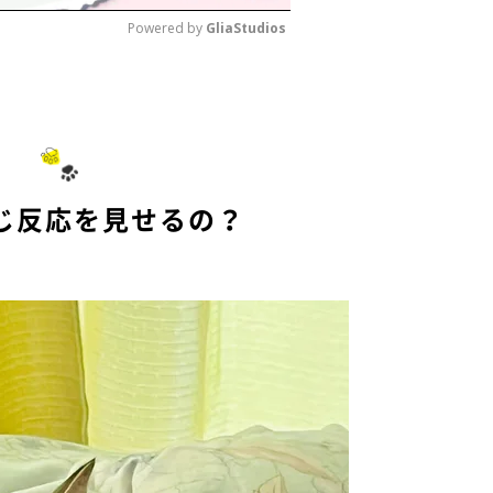
Powered by 
GliaStudios
M
u
t
e
じ反応を見せるの？