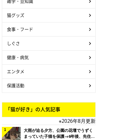
雑学・豆知識
猫グッズ
食事・フード
しぐさ
健康・病気
エンタメ
保護活動
「猫が好き」の人気記事
※2026年8月更新
大雨が迫る夕方、公園の花壇でうずく
まっていた子猫を保護→6年後、先住猫