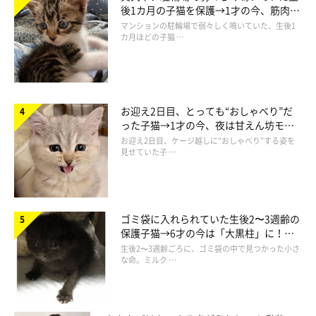
後1カ月の子猫を保護→1才の今、筋肉質
でツンデレなコに成長
マンションの駐輪場で弱々しく鳴いていた、生後1
カ月ほどの子猫 …
お迎え2日目、とっても“おしゃべり”だ
った子猫→1才の今、夜は甘えん坊モー
ドになるコに成長！
お迎え2日目、ケージ越しに“おしゃべり”する姿を
見せていた子 …
ゴミ袋に入れられていた生後2〜3週齢の
保護子猫→6才の今は「大黒柱」に！
美しい黒猫に成長した姿にグッとくる
生後2〜3週齢ごろに、ゴミ袋の中で見つかった小さ
な命。ミルク …