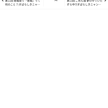
狩りの仕方を学ぶことと共通していますね。群れで生活する野生
第11回 香箱座り「香箱」って
第13回 ごめん寝 夢の中でいた
何のこと？|すばらしきニャン
ずら中!?|すばらしきニャン語
動物にもよくみられるので、本能的な反応ともいえるでしょう。
語の世界
の世界
物音がした方向を同時に見ることもありますが、仲の良い猫ほど
動きやポーズがシンクロするようです。
回答：ハルペッツクリニック東京 院長・林晴敏先生
http://www.harupets-tokyo.com/
写真で見る「シンクロ」
まるで号令をかけたように動く猫たち。寝ているときにシンクロ
することも。