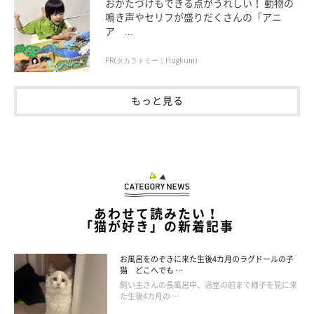
おかたづけもできる点がうれしい！ 動物の
鳴き声やセリフが盛りだくさんの「アニ
ア ...
PR(タカラトミー｜Hugkum)
もっと見る
あわせて読みたい！
「猫が好き」の新着記事
お風呂をのぞきに来た生後4カ月のラグドールの子
猫 どこへでも …
飼い主さんの長風呂中、浴室の前まで様子を見に来
た生後4カ月の …