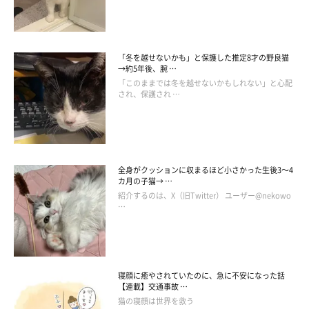
「冬を越せないかも」と保護した推定8才の野良猫
→約5年後、腕 …
「このままでは冬を越せないかもしれない」と心配
され、保護され …
全身がクッションに収まるほど小さかった生後3～4
カ月の子猫→ …
紹介するのは、X（旧Twitter） ユーザー@nekowo
…
寝顔に癒やされていたのに、急に不安になった話
【連載】交通事故 …
猫の寝顔は世界を救う