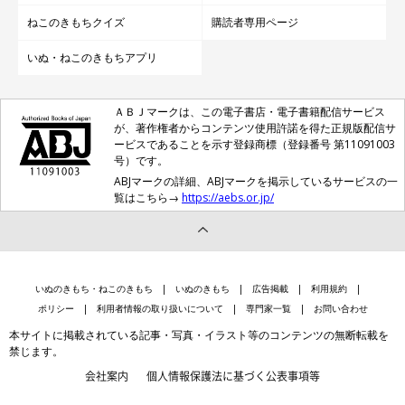
ねこのきもちクイズ
購読者専用ページ
いぬ・ねこのきもちアプリ
ＡＢＪマークは、この電子書店・電子書籍配信サービス
が、著作権者からコンテンツ使用許諾を得た正規版配信サ
ービスであることを示す登録商標（登録番号 第11091003
号）です。
ABJマークの詳細、ABJマークを掲示しているサービスの一
覧はこちら→
https://aebs.or.jp/
いぬのきもち・ねこのきもち
いぬのきもち
広告掲載
利用規約
ポリシー
利用者情報の取り扱いについて
専門家一覧
お問い合わせ
本サイトに掲載されている記事・写真・イラスト等のコンテンツの無断転載を
禁じます。
会社案内
個人情報保護法に基づく公表事項等