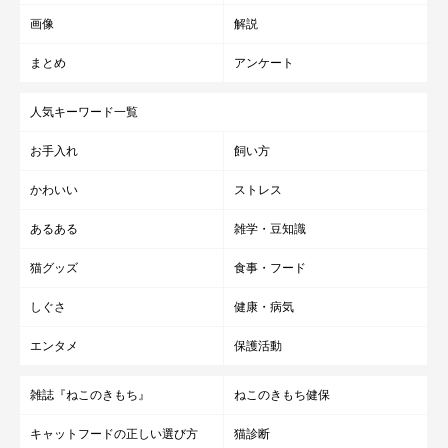
画像
解説
まとめ
アンケート
人気キーワード一覧
お手入れ
飼い方
かわいい
ストレス
あるある
雑学・豆知識
猫グッズ
食事・フード
しぐさ
健康・病気
エンタメ
保護活動
雑誌『ねこのきもち』
ねこのきもち健保
キャットフードの正しい選び方
猫診断