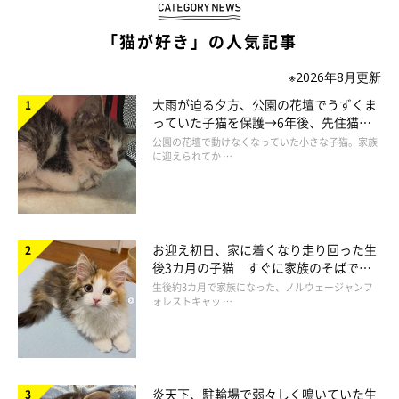
「猫が好き」の人気記事
※フォト自慢への投稿写真より
※2026年8月更新
大雨が迫る夕方、公園の花壇でうずくま
テキスト／OFFICE-SANGA
っていた子猫を保護→6年後、先住猫
と“姉妹”のような関係に
公園の花壇で動けなくなっていた小さな子猫。家族
に迎えられてか …
お迎え初日、家に着くなり走り回った生
後3カ月の子猫 すぐに家族のそばで落
ち着く姿に「迎えてよかった」
生後約3カ月で家族になった、ノルウェージャンフ
ォレストキャッ …
炎天下、駐輪場で弱々しく鳴いていた生