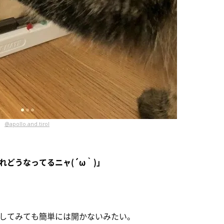
@apollo.and.tirol
どうなってるニャ(´ω｀)」
してみても簡単には開かないみたい。