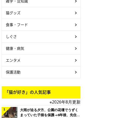
雑学・豆知識
猫グッズ
食事・フード
しぐさ
健康・病気
エンタメ
保護活動
「猫が好き」の人気記事
※2026年8月更新
大雨が迫る夕方、公園の花壇でうずく
まっていた子猫を保護→6年後、先住猫