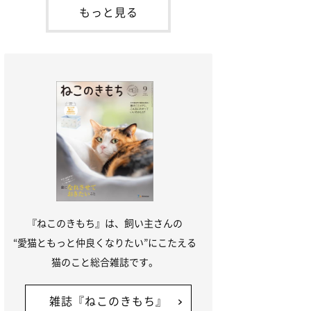
本名：ドミトリー・ドンスコイ）。ドンち
もっと見る
ゃんは、保護猫でした。ドンちゃんが見つ
かったのは、飼い主さんの姉の勤め先の敷
地内でした。ゴミ袋に入れられている
『ねこのきもち』は、飼い主さんの
“愛猫ともっと仲良くなりたい”にこたえる
猫のこと総合雑誌です。
雑誌『ねこのきもち』