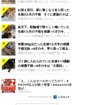
と“姉妹”のような関係に
公園の花壇で動けなくなっていた小さな子
猫。家族に迎えられてから6年、先住猫と
お迎え初日、家に着くなり走り回った
の間には深い絆が育まれていました。保護
当時のティダちゃん。
生後3カ月の子猫 すぐに家族のそばで
@muumuu62197189紹介するのは、
落ち着く姿に「迎えてよかった」
生後約3カ月で家族になった、ノルウェー
X（旧Twitter）ユーザー
ジャンフォレストキャットの子猫。お迎え
@muumuu62197189さんの愛猫・ティダ
炎天下、駐輪場で弱々しく鳴いていた
翌日には、すでに家でくつろぐ様子を見せ
ちゃん（取材時6才）の成長記録です。こ
ていました。お迎え翌日、ベッドでうとう
生後1カ月の子猫を保護→1才の今、筋
ちらは、生後3カ月ごろのティダちゃん。
とするむうちゃんお迎え翌日のむうちゃ
肉質でツンデレなコに成長
マンションの駐輪場で弱々しく鳴いてい
飼い主さんが出会ったのは、夜から大雨に
ん。@umimugi0304紹介するのは、
た、生後1カ月ほどの子猫。家族に迎えら
なると予報されていた日の夕方でした。花
Instagramユーザー@umimugi0304さんの
体重200g台だった生後1カ月半の保護
れてから1年、体も行動も大きく成長しま
壇で動けずにいた子猫保護したばかりのテ
愛猫・むうちゃん（撮影時、生後約3カ月
した。炎天下の駐輪場で鳴いていた小さな
子猫兄妹→6才の今、寄り添って眠る姿
ィダちゃん。@muumuu62197189飼い主
／ノルウェージャンフォレストキャッ
子猫保護当時のモモちゃん。@Kingponzu
にほっこり！
体重200g台だった2匹の保護子猫。飼い主
さんは、公園の
ト）。こちらは、お迎え翌日に撮影された
紹介するのは、X（旧Twitter）ユーザー
さんの家族になってから6年、ともに成長
一枚。ゴハンをお腹いっぱい食べたむうち
@Kingponzuさんの愛猫・モモちゃん（取
ゴミ袋に入れられていた生後2〜3週齢
するなかで、2匹の関係にも少しずつ変化
ゃんは眠くなり、飼い主さん夫婦のベッド
材時1才）の成長記録です。こちらは、モ
が見られました。家族になったばかりの小
の保護子猫→6才の今は「大黒柱」
でうとうとし始めたのだとか。飼い主さ
モちゃんが生後1カ月ごろに撮影された一
さな兄妹猫（写真上から）妹猫・てんちゃ
に！ 美しい黒猫に成長した姿にグッ
生後2〜3週齢ごろに、ゴミ袋の中で見つか
枚。飼い主さんの自宅マンションの駐輪場
ん、兄猫・ラムくん。@ten_ramu紹介す
った小さな命。ミルクから育てられたその
とくる
で鳴いていたところを保護された当時の姿
るのは、X（旧Twitter）ユーザー
子猫は今、家族に欠かせない存在へと成長
「え、こんなセールやってたの？」8
です。子猫時代のモモちゃん。
@ten_ramuさんの愛猫・ラムくんとてん
しました。ゴミ袋の中で見つかった、ミニ
0％OFF以上が続々登場！Amazonの本
@Kingponzuその日は気温が35℃を
ちゃん（ともに取材時6才）の成長記録で
モグラのような子猫よちよち歩きをしてい
気が...
す。この写真は、お迎えして間もない生後
たころの、生後2〜3週齢ごろのドンちゃ
PR(Amazon)
1カ月半ごろの2匹。当時、ラムくんは260
ん。@doddou_1今回紹介するのは、
Recommended by
グラム、てんちゃんは209グラムと、どち
X（旧Twitter）ユーザー@doddou_1さん
らもとても小さな体でした。2匹
の愛猫・ドンちゃん（取材時、推定6才／