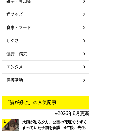
雑学・豆知識
猫グッズ
食事・フード
しぐさ
健康・病気
エンタメ
保護活動
「猫が好き」の人気記事
※2026年8月更新
大雨が迫る夕方、公園の花壇でうずく
まっていた子猫を保護→6年後、先住猫