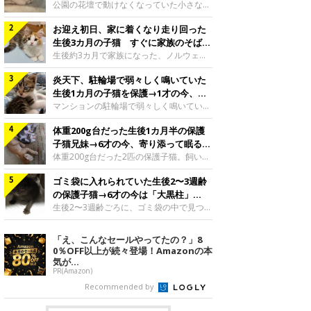
と“姉妹”のような関係に
公園の花壇で動けなくなっていた小さな子
猫。家族に迎えられてから6年、先住猫と
お迎え初日、家に着くなり走り回った
の間には深い絆が育まれていました。保護
当時のティダちゃん。
生後3カ月の子猫 すぐに家族のそばで
@muumuu62197189紹介するのは、
落ち着く姿に「迎えてよかった」
生後約3カ月で家族になった、ノルウェー
X（旧Twitter）ユーザー
ジャンフォレストキャットの子猫。お迎え
@muumuu62197189さんの愛猫・ティダ
炎天下、駐輪場で弱々しく鳴いていた
翌日には、すでに家でくつろぐ様子を見せ
ちゃん（取材時6才）の成長記録です。こ
ていました。お迎え翌日、ベッドでうとう
生後1カ月の子猫を保護→1才の今、筋
ちらは、生後3カ月ごろのティダちゃん。
とするむうちゃんお迎え翌日のむうちゃ
肉質でツンデレなコに成長
マンションの駐輪場で弱々しく鳴いてい
飼い主さんが出会ったのは、夜から大雨に
ん。@umimugi0304紹介するのは、
た、生後1カ月ほどの子猫。家族に迎えら
なると予報されていた日の夕方でした。花
Instagramユーザー@umimugi0304さんの
体重200g台だった生後1カ月半の保護
れてから1年、体も行動も大きく成長しま
壇で動けずにいた子猫保護したばかりのテ
愛猫・むうちゃん（撮影時、生後約3カ月
した。炎天下の駐輪場で鳴いていた小さな
子猫兄妹→6才の今、寄り添って眠る姿
ィダちゃん。@muumuu62197189飼い主
／ノルウェージャンフォレストキャッ
子猫保護当時のモモちゃん。@Kingponzu
にほっこり！
体重200g台だった2匹の保護子猫。飼い主
さんは、公園の
ト）。こちらは、お迎え翌日に撮影された
紹介するのは、X（旧Twitter）ユーザー
さんの家族になってから6年、ともに成長
一枚。ゴハンをお腹いっぱい食べたむうち
@Kingponzuさんの愛猫・モモちゃん（取
ゴミ袋に入れられていた生後2〜3週齢
するなかで、2匹の関係にも少しずつ変化
ゃんは眠くなり、飼い主さん夫婦のベッド
材時1才）の成長記録です。こちらは、モ
が見られました。家族になったばかりの小
の保護子猫→6才の今は「大黒柱」
でうとうとし始めたのだとか。飼い主さ
モちゃんが生後1カ月ごろに撮影された一
さな兄妹猫（写真上から）妹猫・てんちゃ
に！ 美しい黒猫に成長した姿にグッ
生後2〜3週齢ごろに、ゴミ袋の中で見つか
枚。飼い主さんの自宅マンションの駐輪場
ん、兄猫・ラムくん。@ten_ramu紹介す
った小さな命。ミルクから育てられたその
とくる
で鳴いていたところを保護された当時の姿
るのは、X（旧Twitter）ユーザー
子猫は今、家族に欠かせない存在へと成長
「え、こんなセールやってたの？」8
です。子猫時代のモモちゃん。
@ten_ramuさんの愛猫・ラムくんとてん
しました。ゴミ袋の中で見つかった、ミニ
0％OFF以上が続々登場！Amazonの本
@Kingponzuその日は気温が35℃を
ちゃん（ともに取材時6才）の成長記録で
モグラのような子猫よちよち歩きをしてい
気が...
す。この写真は、お迎えして間もない生後
たころの、生後2〜3週齢ごろのドンちゃ
PR(Amazon)
1カ月半ごろの2匹。当時、ラムくんは260
ん。@doddou_1今回紹介するのは、
Recommended by
グラム、てんちゃんは209グラムと、どち
X（旧Twitter）ユーザー@doddou_1さん
らもとても小さな体でした。2匹
の愛猫・ドンちゃん（取材時、推定6才／