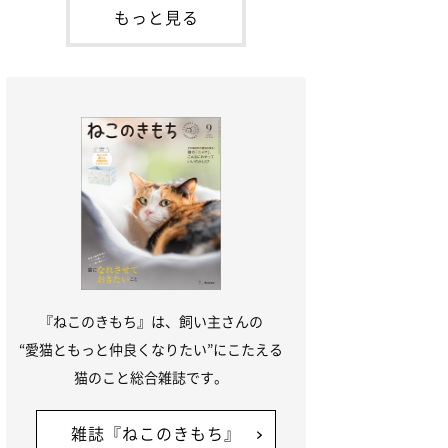
本名：ドミトリー・ドンスコイ）。ドンち
もっと見る
ゃんは、保護猫でした。ドンちゃんが見つ
かったのは、飼い主さんの姉の勤め先の敷
地内でした。ゴミ袋に入れられている
『ねこのきもち』は、飼い主さんの
“愛猫ともっと仲良くなりたい”にこたえる
猫のこと総合雑誌です。
雑誌『ねこのきもち』