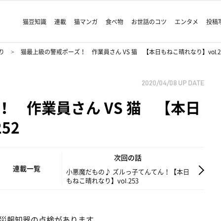
猫豆知識
連載
猫マンガ
食べ物
お世話のコツ
エンタメ
投稿
り
猫最上級の警戒ポーズ！ 作業員さん VS 猫 【本日もねこ晴れなり】vol.2
2020/04/08
UP DATE
 作業員さん VS 猫 【本日
52
次回の話
連載一覧
小悪魔だもの♪ ズルっ子てんてん！【本日
もねこ晴れなり】vol.253
災報知器の点検があります。