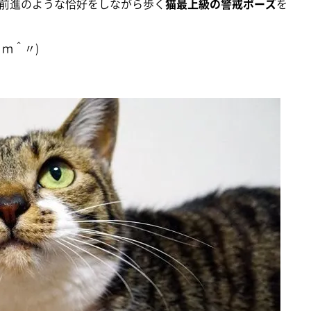
前進のような恰好をしながら歩く
猫最上級の警戒ポーズ
を
ｍ＾〃)