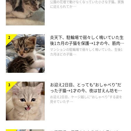
と“姉妹”のような関係に
公園の花壇で動けなくなっていた小さな子猫。家族
に迎えられてか …
炎天下、駐輪場で弱々しく鳴いていた生
後1カ月の子猫を保護→1才の今、筋肉質
でツンデレなコに成長
マンションの駐輪場で弱々しく鳴いていた、生後1
カ月ほどの子猫 …
お迎え2日目、とっても“おしゃべり”だ
った子猫→1才の今、夜は甘えん坊モー
ドになるコに成長！
お迎え2日目、ケージ越しに“おしゃべり”する姿を
見せていた子 …