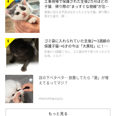
工事現場で保護された生後2カ月ほどの
子猫 帰り際の“まっすぐな視線”が忘れ
られず、家族の一員に
家族に迎える予定はなかった小さな子猫。帰り際に
見せた姿が、飼 …
ゴミ袋に入れられていた生後2〜3週齢の
保護子猫→6才の今は「大黒柱」に！
美しい黒猫に成長した姿にグッとくる
生後2〜3週齢ごろに、ゴミ袋の中で見つかった小さ
な命。ミルク …
目の下ベタベタ… 放置してたら「菌」が増
えてるってマジ？
PR(AIGATE株式会社)
もっと見る