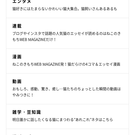
エンタメ
猫好きにはたまらないかわいい猫大集合。猫飼いさんあるあるも
連載
ブログやインスタで話題の人気猫のエッセイが読めるのはねこのき
もちWEB MAGAZINEだけ！
漫画
ねこのきもちWEB MAGAZINE発！猫だらけの4コマ＆エッセイ漫画
動画
おもしろ、感動、驚き、癒し…猫たちのちょっとした瞬間の動画は
やみつきに！
雑学・豆知識
明日誰かに話したくなる猫にまつわる”あれこれ”ネタはこちら