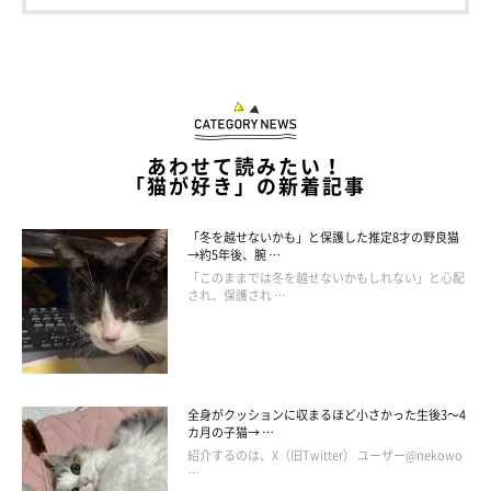
あわせて読みたい！
「猫が好き」の新着記事
「冬を越せないかも」と保護した推定8才の野良猫
→約5年後、腕 …
「このままでは冬を越せないかもしれない」と心配
され、保護され …
全身がクッションに収まるほど小さかった生後3～4
カ月の子猫→ …
紹介するのは、X（旧Twitter） ユーザー@nekowo
…