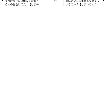
腹時計だけは正確に！密着・
猫は飼い主の事をどう思って
ぐぐの生活リズム 【しまね
いるの…？【しまねこぐぐ】
こぐぐ】vol.62
vol.64