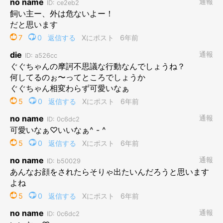
網戸越しの、もざいくぐぐ。