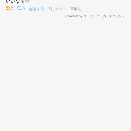
プロフィール
なつ海
東京都在住のデザイナー。
漫画創作ユニット「Mt. Navy」にてコミティア等のイベントに参
加し、漫画作品や自作の写真集等を発表している。
しまねこぐぐのインスタグラムアカウントはこちら