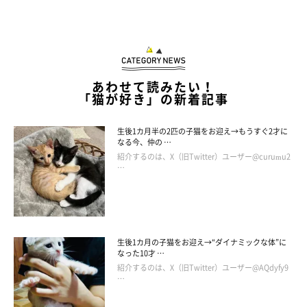
あわせて読みたい！
「猫が好き」の新着記事
あれれ？
生後1カ月半の2匹の子猫をお迎え→もうすぐ2才に
@raichanniki
なる今、仲の …
紹介するのは、X（旧Twitter）ユーザー@curumu2
後ろ足がダンボールに収まりませんでした。ライちゃんもまさか
…
だったのか、
「あれれ？」
といった戸惑いの表情を浮かべていま
すね（笑）
生後1カ月の子猫をお迎え→“ダイナミックな体”に
なった10才 …
紹介するのは、X（旧Twitter）ユーザー@AQdyfy9
…