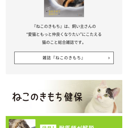
そして最後は若干やけくそ気味になってしまったのか、後ろ足に
力を入れ過ぎてしまい、
ダンボールを蹴飛ばしてしまう
という展
開に。ライちゃんは結局、ダンボールには入れず、ただただクセ
『ねこのきもち』は、飼い主さんの
が強すぎる姿を披露していたのでした（笑）
“愛猫ともっと仲良くなりたい”にこたえる
猫のこと総合雑誌です。
このライちゃんの姿を見たTwitterユーザーからは、
「ライちゃ
雑誌『ねこのきもち』
ん、ごめんなさい、、、笑ってしまいました( *´艸｀)」「えっか
わい！！下手くそやん！！w」「ツボりました(笑)可愛い♡」
「オリンピックに出れますね」「なんで‥衝撃的で笑ってしまっ
た」
と、たくさんの反響のコメントが寄せられています。
癖が強すぎるダンボールの入り方。
#結局入れてない
#
後ろ足出ちゃってる
pic.twitter.com/Fjq1ACC25Y