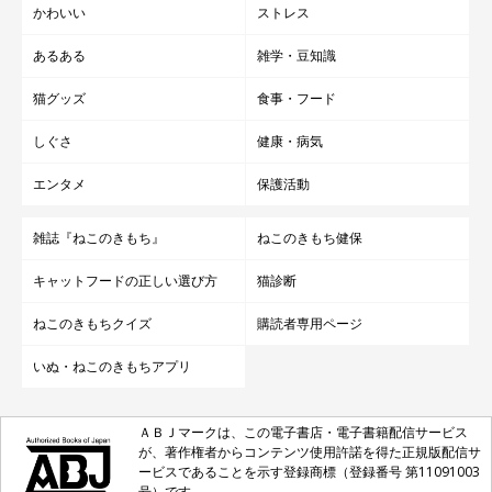
かわいい
ストレス
あるある
雑学・豆知識
猫グッズ
食事・フード
しぐさ
健康・病気
エンタメ
保護活動
雑誌『ねこのきもち』
ねこのきもち健保
キャットフードの正しい選び方
猫診断
ねこのきもちクイズ
購読者専用ページ
いぬ・ねこのきもちアプリ
ＡＢＪマークは、この電子書店・電子書籍配信サービス
が、著作権者からコンテンツ使用許諾を得た正規版配信サ
ービスであることを示す登録商標（登録番号 第11091003
号）です。