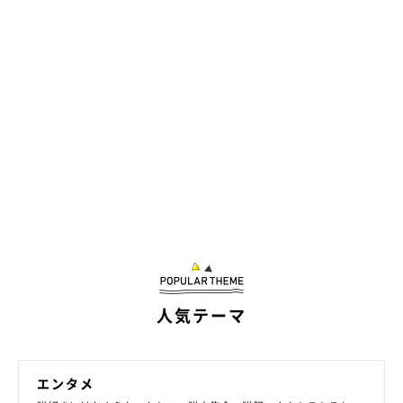
クセが強すぎる…（笑）
@raichanniki
人気テーマ
でも諦めきれず、なんとかしてダンボールに体を収めようとした
結果、こんなふうに
おしりが持ち上がっちゃった！
もう、クセ
が強すぎる…（笑） ライちゃんの必死さも伝わってきますね。
エンタメ