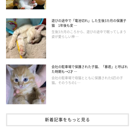
遊びの途中で「電池切れ」した生後3カ月の保護子
猫 1年後も変 …
生後3カ月のころから、遊びの途中で眠ってしまう
姿が愛らしい神 …
会社の駐車場で保護された子猫、「暴君」と呼ばれ
た時期も→2才 …
会社の駐車場で母猫とともに保護された6匹の子
猫。そのうちの1 …
おしりが…♡
新着記事をもっと見る