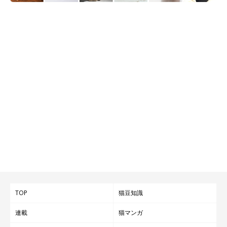
@raichanniki
おもしろ可愛い姿を見せてくれたライちゃん。とっても表情豊か
な猫でもあるようで、おもちゃで遊んでいるときにはこんなに最
高な表情を見せてくれるようです！
飼い主さんの
Twitter
や
Instagram
には、ライちゃんの日常の様子
TOP
猫豆知識
がたくさん綴られているので、ぜひチェックしてみてください
ね。
連載
猫マンガ