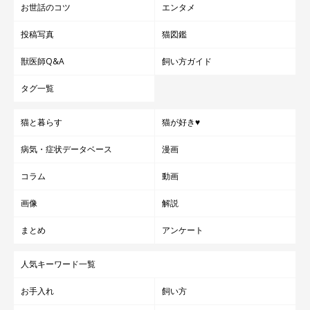
お世話のコツ
エンタメ
投稿写真
猫図鑑
参照／Twitter（
@raichanniki
）
文／雨宮カイ
獣医師Q&A
飼い方ガイド
タグ一覧
猫と暮らす
猫が好き♥
病気・症状データベース
漫画
コラム
動画
画像
解説
まとめ
アンケート
人気キーワード一覧
お手入れ
飼い方