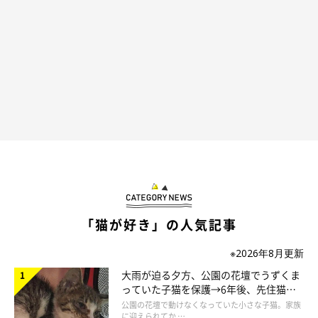
勢いよく飛び込んだ！
「猫が好き」の人気記事
※2026年8月更新
大雨が迫る夕方、公園の花壇でうずくま
っていた子猫を保護→6年後、先住猫
と“姉妹”のような関係に
公園の花壇で動けなくなっていた小さな子猫。家族
に迎えられてか …