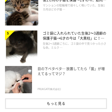
でツンデレなコに成長
マンションの駐輪場で弱々しく鳴いていた、生後1
カ月ほどの子猫 …
ゴミ袋に入れられていた生後2〜3週齢の
後ろ足が出ちゃってる（笑）
保護子猫→6才の今は「大黒柱」に！
美しい黒猫に成長した姿にグッとくる
生後2〜3週齢ごろに、ゴミ袋の中で見つかった小さ
な命。ミルク …
目の下ベタベタ… 放置してたら「菌」が増
えてるってマジ？
PR(AIGATE株式会社)
もっと見る