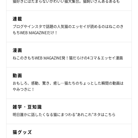
猫好きにはたまらないかわいい猫大集合。猫飼いさんあるあるも
連載
ブログやインスタで話題の人気猫のエッセイが読めるのはねこのき
もちWEB MAGAZINEだけ！
漫画
ねこのきもちWEB MAGAZINE発！猫だらけの4コマ＆エッセイ漫画
動画
おもしろ、感動、驚き、癒し…猫たちのちょっとした瞬間の動画は
やみつきに！
雑学・豆知識
明日誰かに話したくなる猫にまつわる”あれこれ”ネタはこちら
結局入れず（笑）
猫グッズ