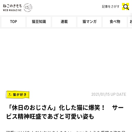
記事をさがす
TOP
猫豆知識
連載
猫マンガ
食べ物
猫が好き
2021/01/15
UP DATE
「休日のおじさん」化した猫に爆笑！ サー
ビス精神旺盛であざと可愛い姿も