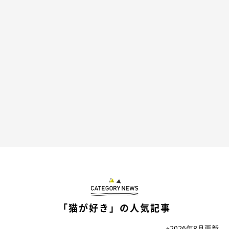
あざとすぎるポーズ♡
＠tategami93
ちょっぴりおじさん化してしまったうたちゃんですが、
素顔はこ
んなにもキュート♡
「あざとすぎるポーズ」
だってできちゃう
んです。これは…ギャップ萌えせずにはいられないですね！
「猫が好き」の人気記事
※2026年8月更新