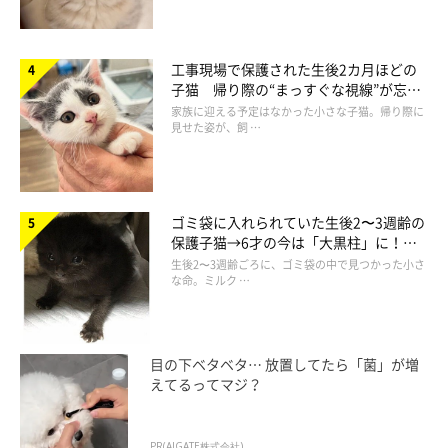
工事現場で保護された生後2カ月ほどの
子猫 帰り際の“まっすぐな視線”が忘れ
られず、家族の一員に
家族に迎える予定はなかった小さな子猫。帰り際に
見せた姿が、飼 …
ゴミ袋に入れられていた生後2〜3週齢の
保護子猫→6才の今は「大黒柱」に！
美しい黒猫に成長した姿にグッとくる
生後2〜3週齢ごろに、ゴミ袋の中で見つかった小さ
な命。ミルク …
目の下ベタベタ… 放置してたら「菌」が増
「ふぅ〜」
えてるってマジ？
＠tategami93
おじさんのようだったり、あざとかったり…魅力溢れる姿を見せ
PR(AIGATE株式会社)