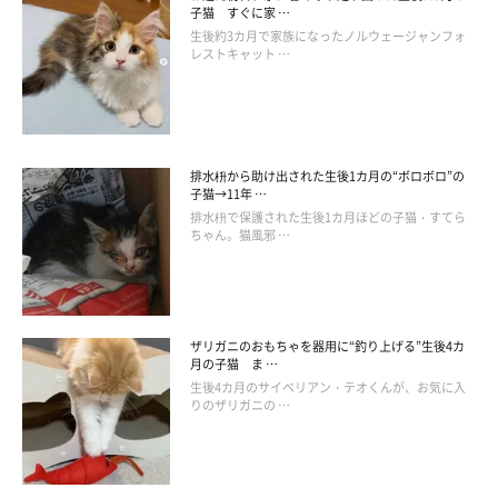
子猫 すぐに家 …
んのあの姿を見てみたいです♪
生後約3カ月で家族になったノルウェージャンフォ
レストキャット …
排水枡から助け出された生後1カ月の“ボロボロ”の
子猫→11年 …
排水枡で保護された生後1カ月ほどの子猫・すてら
ちゃん。猫風邪 …
ザリガニのおもちゃを器用に“釣り上げる”生後4カ
月の子猫 ま …
生後4カ月のサイベリアン・テオくんが、お気に入
りのザリガニの …