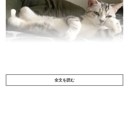
おじさん…？
＠tategami93
全文を読む
こちら、まったり中のうたちゃん。寝転がって肘をつく姿は、ま
るで
休日のおじさん！？（笑）
表情といい、態度といい貫禄が
ものすごいです。