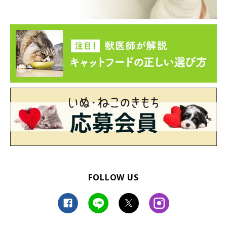
ーー最後に、うたちゃんの性格や魅力について教えてください！
飼い主さん：
「うたは誰にでも人懐っこくて、
すぐにおなかを見せちゃうスリ
スリ猫
です！！ インスタに載せている顔はあざとい姿がほと
んどなのですが、険しい顔で甘えてこられるのでとてもおもしろ
いです。飼い主の友達からは、セラピー猫として
『先生』
と崇め
られています！（笑）」
FOLLOW US