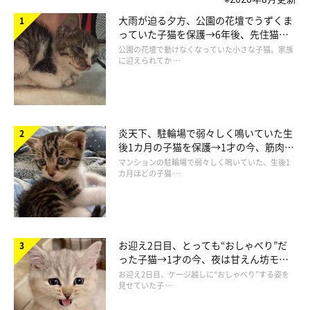
大雨が迫る夕方、公園の花壇でうずくま
っていた子猫を保護→6年後、先住猫
と“姉妹”のような関係に
公園の花壇で動けなくなっていた小さな子猫。家族
に迎えられてか …
炎天下、駐輪場で弱々しく鳴いていた生
後1カ月の子猫を保護→1才の今、筋肉質
でツンデレなコに成長
マンションの駐輪場で弱々しく鳴いていた、生後1
カ月ほどの子猫 …
お迎え2日目、とっても“おしゃべり”だ
った子猫→1才の今、夜は甘えん坊モー
うたちゃんってどんなコ？ 飼い主さんにイ
ドになるコに成長！
お迎え2日目、ケージ越しに“おしゃべり”する姿を
ンタビューしてみた
見せていた子 …