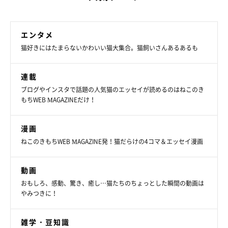
エンタメ
＠tategami93
猫好きにはたまらないかわいい猫大集合。猫飼いさんあるあるも
ーー「あざとすぎるポーズ」も可愛かったですが、うたちゃんは
よくあのようなポーズをするのでしょうか？
連載
ブログやインスタで話題の人気猫のエッセイが読めるのはねこのき
もちWEB MAGAZINEだけ！
飼い主さん：
漫画
「うたは、ふだんは眉間にシワを寄せてるような険しい顔が多い
ねこのきもちWEB MAGAZINE発！猫だらけの4コマ＆エッセイ漫画
のですが、
写真を撮ろうとするとあざとい顔を
見せてくれます
ね」
動画
おもしろ、感動、驚き、癒し…猫たちのちょっとした瞬間の動画は
やみつきに！
ーーうたちゃんはとってもサービス精神旺盛なのですね♪
雑学・豆知識