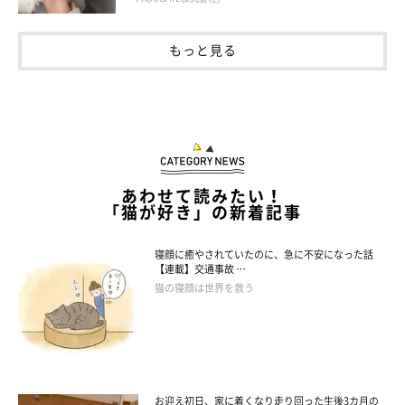
てくれたうたちゃん。見ている人たちを魅了しているうたちゃん
について、飼い主さんにインタビューしてみることに♪
もっと見る
ーーうたちゃんのくつろぎ方は、「休日のおじさん」感がすごか
ったのですが…（笑） あのような姿をよく見せるのでしょう
か？
あわせて読みたい！
「猫が好き」の新着記事
飼い主さん：
寝顔に癒やされていたのに、急に不安になった話
【連載】交通事故 …
「じつは、
あの日以来なかなか見ることができません
。休日のお
猫の寝顔は世界を救う
じさんのような姿をするうたを見たとき、大興奮で写真を撮り、
すぐに家族に送りました！ 」
お迎え初日、家に着くなり走り回った生後3カ月の
ーーでは、貴重な瞬間だったのですね！ いつかまた、うたちゃ