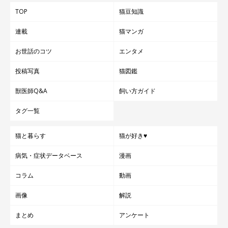
TOP
猫豆知識
参照／Instagram（
＠tategami93
）
連載
猫マンガ
取材・文／雨宮カイ
お世話のコツ
エンタメ
投稿写真
猫図鑑
獣医師Q&A
飼い方ガイド
タグ一覧
猫と暮らす
猫が好き♥
病気・症状データベース
漫画
コラム
動画
画像
解説
まとめ
アンケート