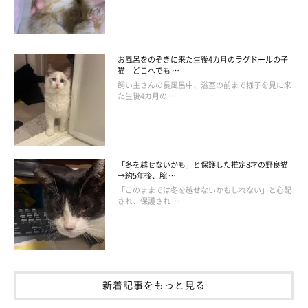
お風呂をのぞきに来た生後4カ月のラグドールの子
猫 どこへでも …
飼い主さんの長風呂中、浴室の前まで様子を見に来
た生後4カ月の …
「冬を越せないかも」と保護した推定8才の野良猫
→約5年後、腕 …
「このままでは冬を越せないかもしれない」と心配
され、保護され …
新着記事をもっと見る