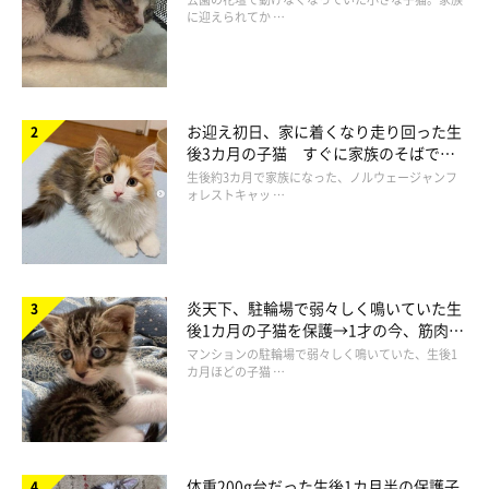
に迎えられてか …
お迎え初日、家に着くなり走り回った生
後3カ月の子猫 すぐに家族のそばで落
ち着く姿に「迎えてよかった」
生後約3カ月で家族になった、ノルウェージャンフ
ォレストキャッ …
炎天下、駐輪場で弱々しく鳴いていた生
後1カ月の子猫を保護→1才の今、筋肉質
でツンデレなコに成長
マンションの駐輪場で弱々しく鳴いていた、生後1
無事に里親が見つかりました！
カ月ほどの子猫 …
保護された後、一時預かり先で暮らすことになった母猫と子猫た
ち。元気いっぱいの子猫たちを見守り、一緒に眠る母猫のおだや
体重200g台だった生後1カ月半の保護子