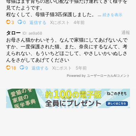
※写真はイメージです（Andrey Atanov/gettyimages）
Andrey Atanov/gettyimages