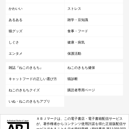
かわいい
ストレス
あるある
雑学・豆知識
猫グッズ
食事・フード
しぐさ
健康・病気
エンタメ
保護活動
雑誌『ねこのきもち』
ねこのきもち健保
キャットフードの正しい選び方
猫診断
ねこのきもちクイズ
購読者専用ページ
いぬ・ねこのきもちアプリ
ＡＢＪマークは、この電子書店・電子書籍配信サービス
が、著作権者からコンテンツ使用許諾を得た正規版配信サ
ービスであることを示す登録商標（登録番号 第11091003