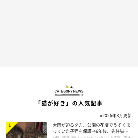
無事に子猫たちを保護
撮影者は、さっそく子猫たちを保護。これまで庭での交流を通し
て信頼関係が築かれていたおかげか、母猫はやや不安そうな表情
を見せつつも怒ったり威嚇したりすることなく、撮影者とともに
動物病院へ。検査の結果、子猫たちはみんな健康だったよう。
いっぽう母猫の後ろ足は、ずいぶん前にケガをした後遺症で、こ
の歩き方を治すのは難しいとのこと。ただ、普通に生活はできて
「猫が好き」の人気記事
いるし、無理に治療する必要もないようで、こちらもひと安心で
※2026年8月更新
す。
大雨が迫る夕方、公園の花壇でうずくま
っていた子猫を保護→6年後、先住猫
と“姉妹”のような関係に
公園の花壇で動けなくなっていた小さな子猫。家族