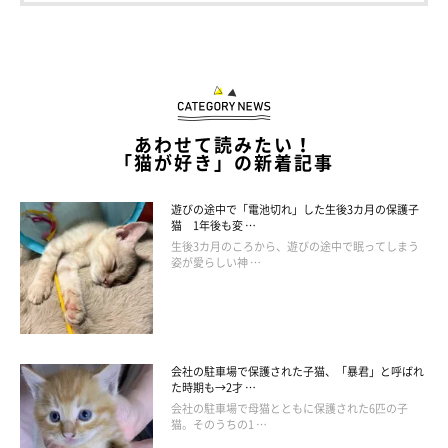
参照／YouTube
https://www.youtube.com/watch?v=90qBQnA-i1k
文（翻訳）／momo
あわせて読みたい！
「猫が好き」の新着記事
※一部、イメージ画像です。
遊びの途中で「電池切れ」した生後3カ月の保護子
猫 1年後も変 …
生後3カ月のころから、遊びの途中で眠ってしまう
姿が愛らしい神 …
会社の駐車場で保護された子猫、「暴君」と呼ばれ
た時期も→2才 …
会社の駐車場で母猫とともに保護された6匹の子
猫。そのうちの1 …