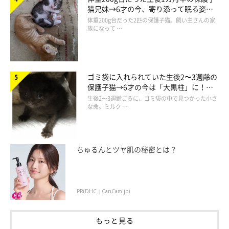
かな表情はしあわせそのもので、見ているだけで胸がいっぱいに
猫兄妹→6才の今、寄り添って眠る姿に
ほっこり！
なります。
体重200g台だった2匹の保護子猫。飼い主さんの家
族になって …
その後、子猫たちにはそれぞれ引き取り手が決まり、母猫は撮影
者の庭の外猫として暮らすことになりました。厳しい環境の中で
ゴミ袋に入れられていた生後2〜3週齢の
も、子猫たちを生かそうと懸命にがんばったけなげな母猫の想い
保護子猫→6才の今は「大黒柱」に！
が報われて、本当によかったです！
美しい黒猫に成長した姿にグッとくる
生後2〜3週齢ごろに、ゴミ袋の中で見つかった小さ
な命。ミルク …
ちゅるんとツヤ肌の秘密とは？
PR(DHC｜CanCam.jp)
もっと見る