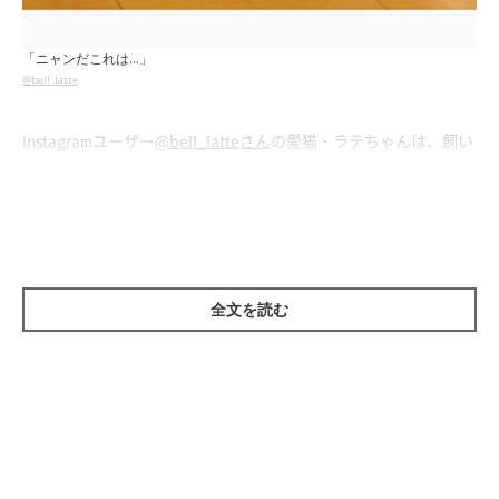
「ニャンだこれは…」
@bell_latte
Instagramユーザー
@bell_latteさん
の愛猫・ラテちゃんは、飼い
主さん宅にやってきたロボット掃除機に興味津々。困惑し、たま
に敵意を向けちゃうかわいいところをご覧ください！
全文を読む
思わず敵意も…