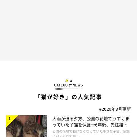
「えいえい！」
@bell_latte
動きを探りながらおててで連続攻撃！ やっぱり攻撃しちゃった
ー！ ロボットを相手に楽しそうに遊ぶラテちゃんなのでした。
もしかしてお友達だと思っているのかな…？
「猫が好き」の人気記事
※2026年8月更新
大雨が迫る夕方、公園の花壇でうずくま
っていた子猫を保護→6年後、先住猫
と“姉妹”のような関係に
公園の花壇で動けなくなっていた小さな子猫。家族
に迎えられてか …