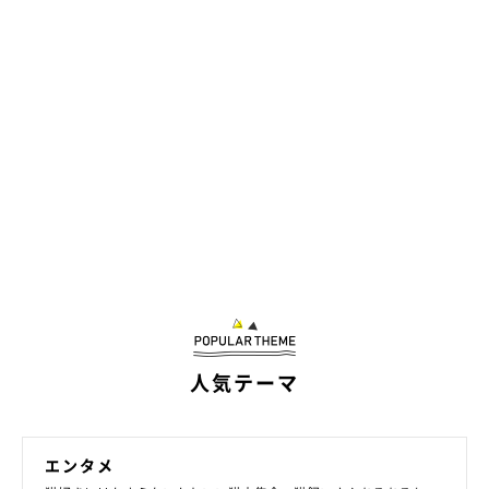
Satoshi(@bell_latte)がシェアした投稿
★Instagram、Twitterで「#ねこのきもち」「#ねこのきもち部」
でご投稿いただいた素敵な写真・動画を紹介しています。
人気テーマ
参照／Instagram（
@bell_latte
）
文／二宮ねこむ
エンタメ