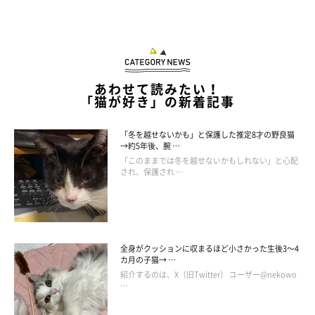
あわせて読みたい！
「猫が好き」の新着記事
「冬を越せないかも」と保護した推定8才の野良猫
→約5年後、腕 …
「このままでは冬を越せないかもしれない」と心配
され、保護され …
「ここが一番落ち着くニャ」
全身がクッションに収まるほど小さかった生後3～4
@bell_latte
カ月の子猫→ …
紹介するのは、X（旧Twitter） ユーザー@nekowo
…
ロボット掃除機が入っていたダンボールの中に入っちゃった！
ロボットよりもやっぱりダンボールのほうが大好きみたいです