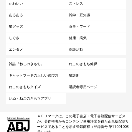
かわいい
ストレス
あるある
雑学・豆知識
猫グッズ
食事・フード
しぐさ
健康・病気
エンタメ
保護活動
雑誌『ねこのきもち』
ねこのきもち健保
キャットフードの正しい選び方
猫診断
ねこのきもちクイズ
購読者専用ページ
いぬ・ねこのきもちアプリ
ＡＢＪマークは、この電子書店・電子書籍配信サービス
が、著作権者からコンテンツ使用許諾を得た正規版配信サ
ービスであることを示す登録商標（登録番号 第11091003
号）です。