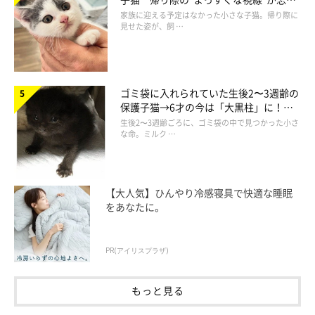
られず、家族の一員に
家族に迎える予定はなかった小さな子猫。帰り際に
見せた姿が、飼 …
ゴミ袋に入れられていた生後2〜3週齢の
保護子猫→6才の今は「大黒柱」に！
美しい黒猫に成長した姿にグッとくる
生後2〜3週齢ごろに、ゴミ袋の中で見つかった小さ
な命。ミルク …
@bell_latte
ロボットの上に乗って楽しそうにするラテちゃん。新しいものっ
【大人気】ひんやり冷感寝具で快適な睡眠
てワクワクしますよね！ でも、ちょっと時間が経つと…
をあなたに。
PR(アイリスプラザ)
もっと見る