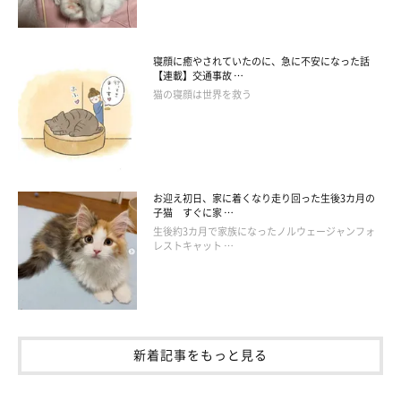
（笑）
寝顔に癒やされていたのに、急に不安になった話
【連載】交通事故 …
猫の寝顔は世界を救う
お迎え初日、家に着くなり走り回った生後3カ月の
子猫 すぐに家 …
生後約3カ月で家族になったノルウェージャンフォ
レストキャット …
この投稿をInstagramで見る
新着記事をもっと見る