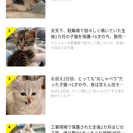
炎天下、駐輪場で弱々しく鳴いていた生
後1カ月の子猫を保護→1才の今、筋肉質
でツンデレなコに成長
マンションの駐輪場で弱々しく鳴いていた、生後1
カ月ほどの子猫 …
ロボットに興味がわくも…
お迎え2日目、とっても“おしゃべり”だ
った子猫→1才の今、夜は甘えん坊モー
ドになるコに成長！
お迎え2日目、ケージ越しに“おしゃべり”する姿を
見せていた子 …
工事現場で保護された生後2カ月ほどの
子猫 帰り際の“まっすぐな視線”が忘れ