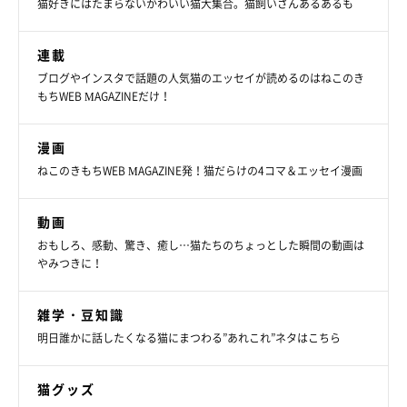
猫好きにはたまらないかわいい猫大集合。猫飼いさんあるあるも
連載
ブログやインスタで話題の人気猫のエッセイが読めるのはねこのき
もちWEB MAGAZINEだけ！
漫画
ねこのきもちWEB MAGAZINE発！猫だらけの4コマ＆エッセイ漫画
動画
おもしろ、感動、驚き、癒し…猫たちのちょっとした瞬間の動画は
やみつきに！
雑学・豆知識
明日誰かに話したくなる猫にまつわる”あれこれ”ネタはこちら
猫グッズ