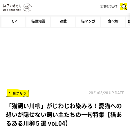
記事をさがす
TOP
猫豆知識
連載
猫マンガ
食べ物
猫が好き
2021/03/20
UP DATE
「猫飼い川柳」がじわじわ染みる！愛猫への
想いが隠せない飼い主たちの一句特集【猫あ
るある川柳５選 vol.04】