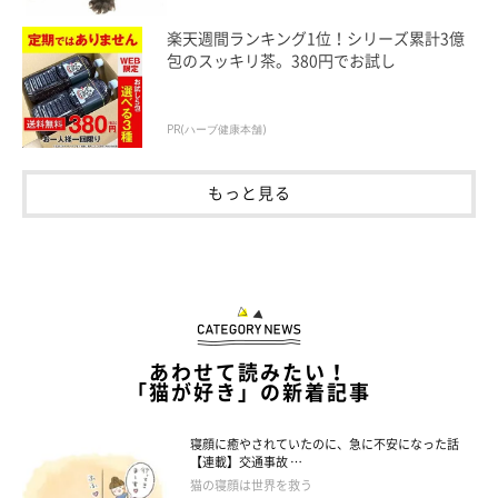
楽天週間ランキング1位！シリーズ累計3億
包のスッキリ茶。380円でお試し
PR(ハーブ健康本舗)
もっと見る
「キラキラの 瞳に負けて またおやつ」
あわせて読みたい！
「猫が好き」の新着記事
寝顔に癒やされていたのに、急に不安になった話
【連載】交通事故 …
猫の寝顔は世界を救う