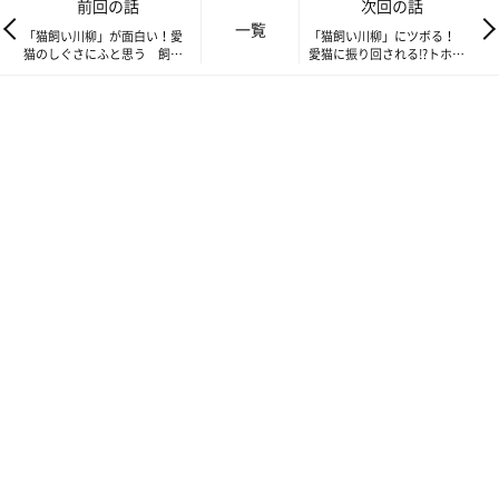
前回の話
次回の話
一覧
「猫飼い川柳」が面白い！愛
「猫飼い川柳」にツボる！
猫のしぐさにふと思う 飼い
愛猫に振り回される!?トホホ
主さん心の一句特集【猫ある
な飼い主さんたちの、ちょっ
ある川柳５選 vol.03】
ぴり切ない一句特集【猫ある
ある川柳５選 vol.05】
埼玉県／柴犬飼いたいさん／つぶちゃん12才