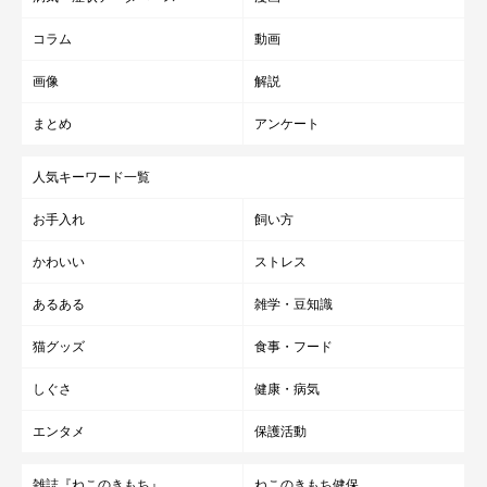
コラム
動画
画像
解説
まとめ
アンケート
人気キーワード一覧
お手入れ
飼い方
かわいい
ストレス
あるある
雑学・豆知識
猫グッズ
食事・フード
しぐさ
健康・病気
エンタメ
保護活動
雑誌『ねこのきもち』
ねこのきもち健保