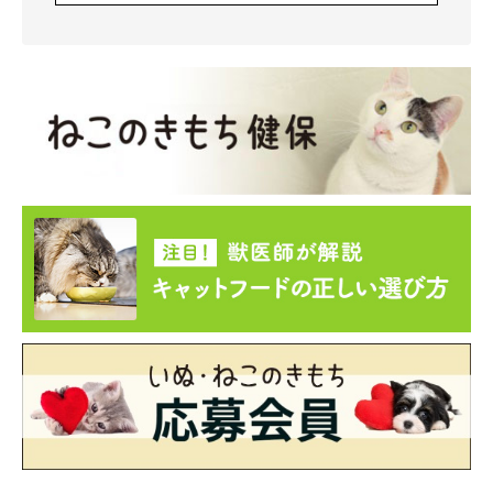
「ごめんやで ぽっちゃり系やと 思って
て」