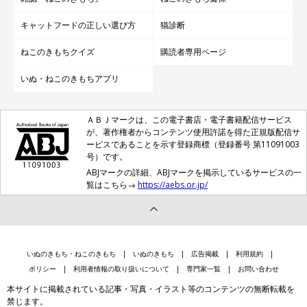
キャットフードの正しい選び方
猫診断
ねこのきもちクイズ
購読者専用ページ
いぬ・ねこのきもちアプリ
ＡＢＪマークは、この電子書店・電子書籍配信サービス
が、著作権者からコンテンツ使用許諾を得た正規版配信サ
ービスであることを示す登録商標（登録番号 第11091003
号）です。
ABJマークの詳細、ABJマークを掲示しているサービスの一
覧はこちら→
https://aebs.or.jp/
いぬのきもち・ねこのきもち
いぬのきもち
広告掲載
利用規約
ポリシー
利用者情報の取り扱いについて
専門家一覧
お問い合わせ
本サイトに掲載されている記事・写真・イラスト等のコンテンツの無断転載を
禁じます。