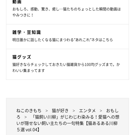
動画
おもしろ、感動、驚き、癒し…猫たちのちょっとした瞬間の動画は
やみつきに！
北海道／はつ。さん／シマニャンくん1才
雑学・豆知識
ねこのきもちWEB MAGAZINE
明日誰かに話したくなる猫にまつわる”あれこれ”ネタはこちら
か、かわいい～♡ 安心して眠る姿に、思わず笑みがこぼれてし
猫グッズ
まいました！
猫好きならチェックしておきたい猫雑貨から100均グッズまで。か
わいい集まってます
「とにかく可愛い我が子ですが、寝顔がたまに不細工になりま
す。人間なら百年の恋も破れますが、猫なら一ミリも破れませ
ん。不思議。」
と投稿者さんも語っているように、「すべてが可愛い」だなんて
本当に不思議なことですが、あり得るんですよね…
ねこのきもち
猫が好き
エンタメ
おもし
ろ
「猫飼い川柳」がじわじわ染みる！愛猫への想
いが隠せない飼い主たちの一句特集【猫あるある川柳
どんな姿でさえも愛おしいのは、唯一無二の愛猫ならではです
５選 vol.04】