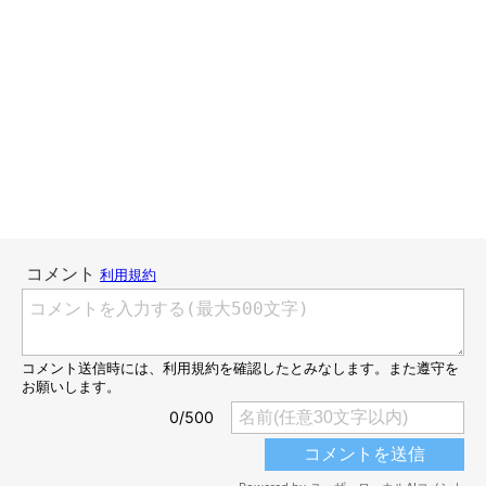
ねこのきもちWEB MAGAZINE
さっそくでました！
愛猫の抜けたおヒゲどうする？問題
です(笑)
「でも、結局捨てる。みなさん、どうしてます？」
と、投稿者さん。
やっぱり愛猫は、おヒゲでさえも愛おしいですよね♪
取っておく猫飼いさんは多いのでしょうか？気になります
ね・・・
お次も、愛猫への愛おしさが詰まった情景を詠んだこの一句。