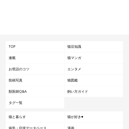
いかがでしたか？
編集室イチオシ、猫あるある川柳5選をご紹介しました！
TOP
猫豆知識
今後も、思わず「うんうん」と頷いてしまうようなイチオシ川柳
をお届けしますので、お楽しみに♪
連載
猫マンガ
お世話のコツ
エンタメ
ご投稿いただいたみなさま、ありがとうございました！
投稿写真
猫図鑑
獣医師Q&A
飼い方ガイド
第二回犬猫あるある川柳2020結果発表はコチラ
タグ一覧
文／ねこのきもちweb編集室
猫と暮らす
猫が好き♥
病気・症状データベース
漫画