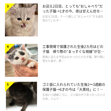
ねこのきもちWEB MAGAZINE
お迎え2日目、とっても“おしゃべり”だ
った子猫→1才の今、夜は甘えん坊モー
「なかなか布団に一緒に入ってくれないので、もう踏まれてでも
ドになるコに成長！
お迎え2日目、ケージ越しに“おしゃべり”する姿を
見せていた子 …
猫とヌクヌクしたい。」
（投稿者 ７２１白百合さん）
とにかく一緒に寝たい！という切実な飼い主さんの想いが伝わり
ます。
工事現場で保護された生後2カ月ほどの
踏まれていても、重くても…… 一緒に寝れるなら、ぜひお願い
子猫 帰り際の“まっすぐな視線”が忘れ
します。と願う猫飼いさんも少なくないかもしれませんね(笑)
られず、家族の一員に
家族に迎える予定はなかった小さな子猫。帰り際に
見せた姿が、飼 …
お次も、「ああ、これはあるあるだわ…」と思わず納得してしま
う!?こちらの一句。
ゴミ袋に入れられていた生後2〜3週齢の
保護子猫→6才の今は「大黒柱」に！
美しい黒猫に成長した姿にグッとくる
生後2〜3週齢ごろに、ゴミ袋の中で見つかった小さ
な命。ミルク …