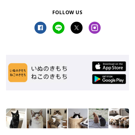
FOLLOW US
京都府／36さん／36さんくん3才
ねこのきもちWEB MAGAZINE
「長毛種なのでお風呂に入れると毎回の大変身にびっくりせられ
ます。」
（投稿者 京都府／36さん）