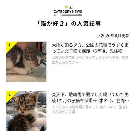
「猫が好き」の人気記事
※2026年8月更新
大雨が迫る夕方、公園の花壇でうずくま
っていた子猫を保護→6年後、先住猫
と“姉妹”のような関係に
公園の花壇で動けなくなっていた小さな子猫。家族
に迎えられてか …
炎天下、駐輪場で弱々しく鳴いていた生
後1カ月の子猫を保護→1才の今、筋肉質
でツンデレなコに成長
マンションの駐輪場で弱々しく鳴いていた、生後1
カ月ほどの子猫 …
７２１白百合さん／ちーちゃん5才