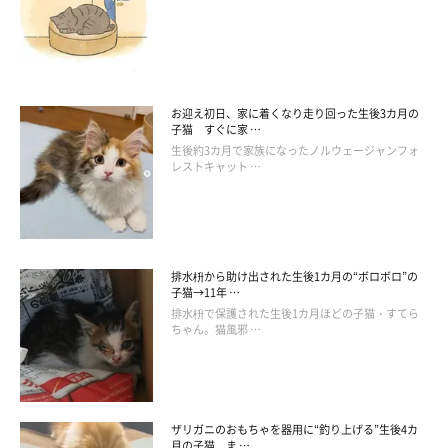
お迎え初日、家に着くなり走り回った生後3カ月の
子猫 すぐに家 …
生後約3カ月で家族になったノルウェージャンフォ
レストキャット …
排水枡から助け出された生後1カ月の“ボロボロ”の
子猫→11年 …
排水枡で保護された生後1カ月ほどの子猫・すてら
ちゃん。猫風邪 …
ザリガニのおもちゃを器用に“釣り上げる”生後4カ
千葉／あきすけさん／きんちゃん9才
月の子猫 ま …