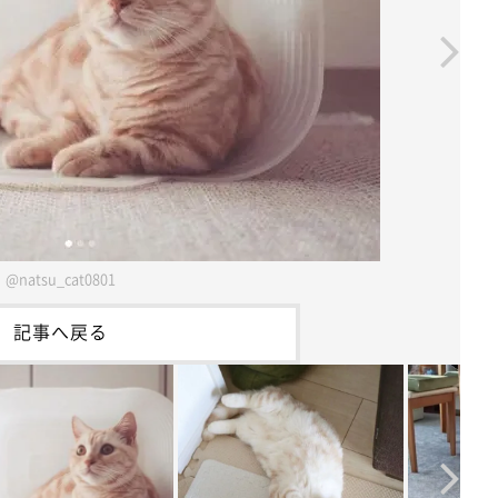
@natsu_cat0801
記事へ戻る