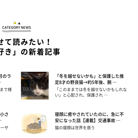
せて読みたい！
好き」の新着記事
月のラ
「冬を越せないかも」と保護した推
…
定8才の野良猫→約5年後、腕 …
まで様
「このままでは冬を越せないかもしれな
い」と心配され、保護され …
小さ
寝顔に癒やされていたのに、急に不
…
安になった話【連載】交通事故 …
ユーザ
猫の寝顔は世界を救う