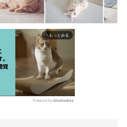
もっとみる
arrow_forward_ios
Powered by 
GliaStudios
M
u