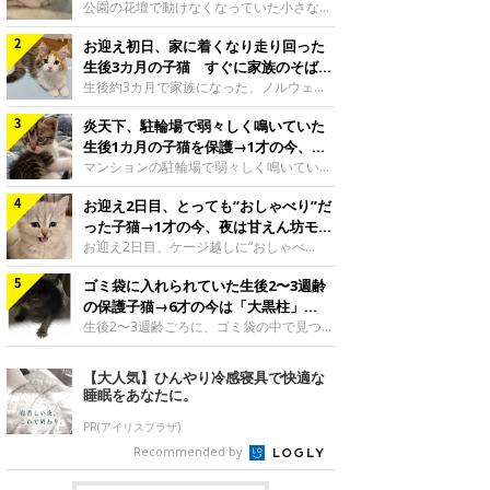
と“姉妹”のような関係に
公園の花壇で動けなくなっていた小さな子
猫。家族に迎えられてから6年、先住猫と
お迎え初日、家に着くなり走り回った
の間には深い絆が育まれていました。保護
当時のティダちゃん。
生後3カ月の子猫 すぐに家族のそばで
@muumuu62197189紹介するのは、
落ち着く姿に「迎えてよかった」
生後約3カ月で家族になった、ノルウェー
X（旧Twitter）ユーザー
ジャンフォレストキャットの子猫。お迎え
@muumuu62197189さんの愛猫・ティダ
炎天下、駐輪場で弱々しく鳴いていた
翌日には、すでに家でくつろぐ様子を見せ
ちゃん（取材時6才）の成長記録です。こ
ていました。お迎え翌日、ベッドでうとう
生後1カ月の子猫を保護→1才の今、筋
ちらは、生後3カ月ごろのティダちゃん。
とするむうちゃんお迎え翌日のむうちゃ
肉質でツンデレなコに成長
マンションの駐輪場で弱々しく鳴いてい
飼い主さんが出会ったのは、夜から大雨に
ん。@umimugi0304紹介するのは、
た、生後1カ月ほどの子猫。家族に迎えら
なると予報されていた日の夕方でした。花
Instagramユーザー@umimugi0304さんの
お迎え2日目、とっても“おしゃべり”だ
れてから1年、体も行動も大きく成長しま
壇で動けずにいた子猫保護したばかりのテ
愛猫・むうちゃん（撮影時、生後約3カ月
した。炎天下の駐輪場で鳴いていた小さな
った子猫→1才の今、夜は甘えん坊モー
ィダちゃん。@muumuu62197189飼い主
／ノルウェージャンフォレストキャッ
子猫保護当時のモモちゃん。@Kingponzu
ドになるコに成長！
お迎え2日目、ケージ越しに“おしゃべ
さんは、公園の
ト）。こちらは、お迎え翌日に撮影された
紹介するのは、X（旧Twitter）ユーザー
り”する姿を見せていた子猫。1才になった
一枚。ゴハンをお腹いっぱい食べたむうち
@Kingponzuさんの愛猫・モモちゃん（取
ゴミ袋に入れられていた生後2〜3週齢
今も見せる愛らしい姿にキュンとします。
ゃんは眠くなり、飼い主さん夫婦のベッド
材時1才）の成長記録です。こちらは、モ
お迎え2日目、ケージ越しに何かを伝える
の保護子猫→6才の今は「大黒柱」
でうとうとし始めたのだとか。飼い主さ
モちゃんが生後1カ月ごろに撮影された一
ももちゃん“おしゃべり”なももちゃん。
に！ 美しい黒猫に成長した姿にグッ
生後2〜3週齢ごろに、ゴミ袋の中で見つか
枚。飼い主さんの自宅マンションの駐輪場
@poocoonyan紹介するのは、Instagram
った小さな命。ミルクから育てられたその
とくる
で鳴いていたところを保護された当時の姿
ユーザー@poocoonyanさんの愛猫・もも
子猫は今、家族に欠かせない存在へと成長
【大人気】ひんやり冷感寝具で快適な
です。子猫時代のモモちゃん。
ちゃん（取材時1才／マンチカン）です。
しました。ゴミ袋の中で見つかった、ミニ
睡眠をあなたに。
@Kingponzuその日は気温が35℃を
こちらの動画は、ももちゃんが生後2カ月
モグラのような子猫よちよち歩きをしてい
を過ぎたころ、お迎え2日目に撮影された
たころの、生後2〜3週齢ごろのドンちゃ
PR(アイリスプラザ)
もの。新しい環境にゆっくり慣れてもらう
ん。@doddou_1今回紹介するのは、
Recommended by
ため、当時はケージの中で過ごしていまし
X（旧Twitter）ユーザー@doddou_1さん
た。鳴いてアピールするももち
の愛猫・ドンちゃん（取材時、推定6才／