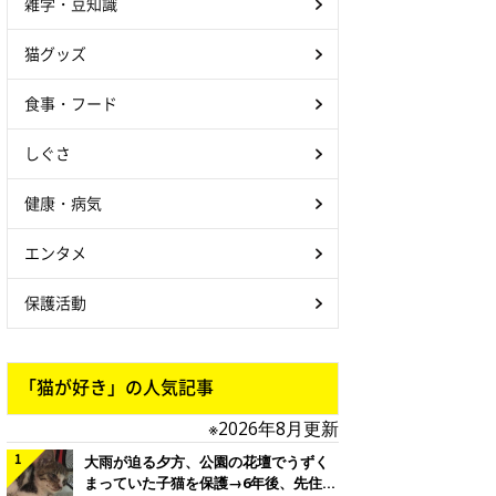
雑学・豆知識
猫グッズ
食事・フード
しぐさ
健康・病気
エンタメ
保護活動
「猫が好き」の人気記事
※2026年8月更新
大雨が迫る夕方、公園の花壇でうずく
まっていた子猫を保護→6年後、先住猫