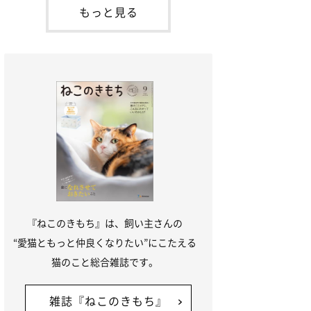
本名：ドミトリー・ドンスコイ）。ドンち
もっと見る
ゃんは、保護猫でした。ドンちゃんが見つ
かったのは、飼い主さんの姉の勤め先の敷
地内でした。ゴミ袋に入れられている
『ねこのきもち』は、飼い主さんの
“愛猫ともっと仲良くなりたい”にこたえる
猫のこと総合雑誌です。
雑誌『ねこのきもち』