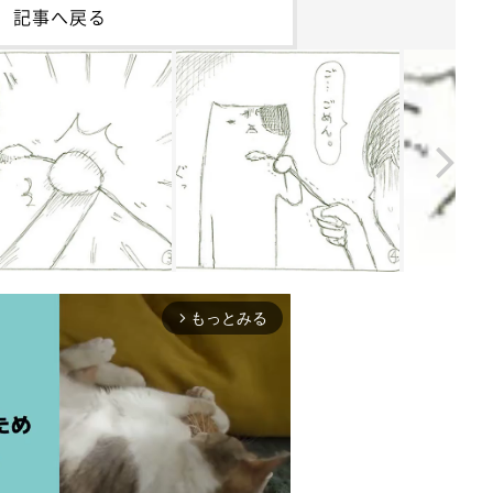
記事へ戻る
もっとみる
arrow_forward_ios