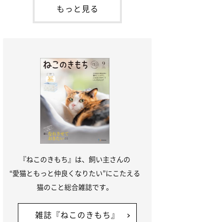
本名：ドミトリー・ドンスコイ）。ドンち
もっと見る
ゃんは、保護猫でした。ドンちゃんが見つ
かったのは、飼い主さんの姉の勤め先の敷
地内でした。ゴミ袋に入れられている
『ねこのきもち』は、飼い主さんの
“愛猫ともっと仲良くなりたい”にこたえる
猫のこと総合雑誌です。
雑誌『ねこのきもち』