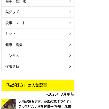
雑学・豆知識
猫グッズ
食事・フード
しぐさ
健康・病気
エンタメ
保護活動
「猫が好き」の人気記事
※2026年8月更新
大雨が迫る夕方、公園の花壇でうずく
まっていた子猫を保護→6年後、先住猫