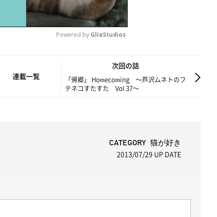
Powered by 
GliaStudios
M
次回の話
u
連載一覧
「帰郷」 Homecoming ～芦沢ムネトのフ
テネコすたすた Vol.37～
t
e
CATEGORY 猫が好き
2013/07/29
UP DATE