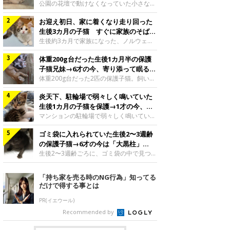
と“姉妹”のような関係に
公園の花壇で動けなくなっていた小さな子
猫。家族に迎えられてから6年、先住猫と
お迎え初日、家に着くなり走り回った
の間には深い絆が育まれていました。保護
当時のティダちゃん。
生後3カ月の子猫 すぐに家族のそばで
@muumuu62197189紹介するのは、
落ち着く姿に「迎えてよかった」
生後約3カ月で家族になった、ノルウェー
X（旧Twitter）ユーザー
ジャンフォレストキャットの子猫。お迎え
@muumuu62197189さんの愛猫・ティダ
体重200g台だった生後1カ月半の保護
翌日には、すでに家でくつろぐ様子を見せ
ちゃん（取材時6才）の成長記録です。こ
ていました。お迎え翌日、ベッドでうとう
子猫兄妹→6才の今、寄り添って眠る姿
ちらは、生後3カ月ごろのティダちゃん。
とするむうちゃんお迎え翌日のむうちゃ
にほっこり！
体重200g台だった2匹の保護子猫。飼い主
飼い主さんが出会ったのは、夜から大雨に
ん。@umimugi0304紹介するのは、
さんの家族になってから6年、ともに成長
なると予報されていた日の夕方でした。花
Instagramユーザー@umimugi0304さんの
炎天下、駐輪場で弱々しく鳴いていた
するなかで、2匹の関係にも少しずつ変化
壇で動けずにいた子猫保護したばかりのテ
愛猫・むうちゃん（撮影時、生後約3カ月
が見られました。家族になったばかりの小
生後1カ月の子猫を保護→1才の今、筋
ィダちゃん。@muumuu62197189飼い主
／ノルウェージャンフォレストキャッ
さな兄妹猫（写真上から）妹猫・てんちゃ
肉質でツンデレなコに成長
マンションの駐輪場で弱々しく鳴いてい
さんは、公園の
ト）。こちらは、お迎え翌日に撮影された
ん、兄猫・ラムくん。@ten_ramu紹介す
た、生後1カ月ほどの子猫。家族に迎えら
一枚。ゴハンをお腹いっぱい食べたむうち
るのは、X（旧Twitter）ユーザー
ゴミ袋に入れられていた生後2〜3週齢
れてから1年、体も行動も大きく成長しま
ゃんは眠くなり、飼い主さん夫婦のベッド
@ten_ramuさんの愛猫・ラムくんとてん
した。炎天下の駐輪場で鳴いていた小さな
の保護子猫→6才の今は「大黒柱」
でうとうとし始めたのだとか。飼い主さ
ちゃん（ともに取材時6才）の成長記録で
子猫保護当時のモモちゃん。@Kingponzu
に！ 美しい黒猫に成長した姿にグッ
生後2〜3週齢ごろに、ゴミ袋の中で見つか
す。この写真は、お迎えして間もない生後
紹介するのは、X（旧Twitter）ユーザー
った小さな命。ミルクから育てられたその
とくる
1カ月半ごろの2匹。当時、ラムくんは260
@Kingponzuさんの愛猫・モモちゃん（取
子猫は今、家族に欠かせない存在へと成長
「持ち家を売る時のNG行為」知ってる
グラム、てんちゃんは209グラムと、どち
材時1才）の成長記録です。こちらは、モ
しました。ゴミ袋の中で見つかった、ミニ
だけで得する事とは
らもとても小さな体でした。2匹
モちゃんが生後1カ月ごろに撮影された一
モグラのような子猫よちよち歩きをしてい
枚。飼い主さんの自宅マンションの駐輪場
たころの、生後2〜3週齢ごろのドンちゃ
PR(イエウール)
で鳴いていたところを保護された当時の姿
ん。@doddou_1今回紹介するのは、
Recommended by
です。子猫時代のモモちゃん。
X（旧Twitter）ユーザー@doddou_1さん
@Kingponzuその日は気温が35℃を
の愛猫・ドンちゃん（取材時、推定6才／