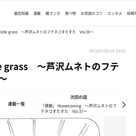
猫豆知識
連載
猫マンガ
食べ物
お世話のコツ
エンタメ
投稿
istle grass ～芦沢ムネトのフテネコすたすた Vol.36～
2013/07/29
UP DATE
le grass ～芦沢ムネトのフテ
6～
次回の話
連載一覧
「帰郷」 Homecoming ～芦沢ムネトのフ
テネコすたすた Vol.37～