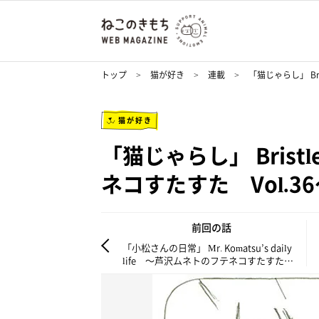
トップ
猫が好き
連載
「猫じゃらし」 Br
猫が好き
「猫じゃらし」 Brist
ネコすたすた Vol.3
前回の話
「小松さんの日常」 Mr. Komatsu’s daily
life ～芦沢ムネトのフテネコすたすた
Vol.35～