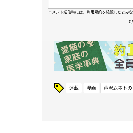
連載
漫画
芦沢ムネトの