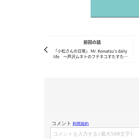
前回の話
「小松さんの日常」 Mr. Komatsu’s daily
life ～芦沢ムネトのフテネコすたすた
Vol.35～